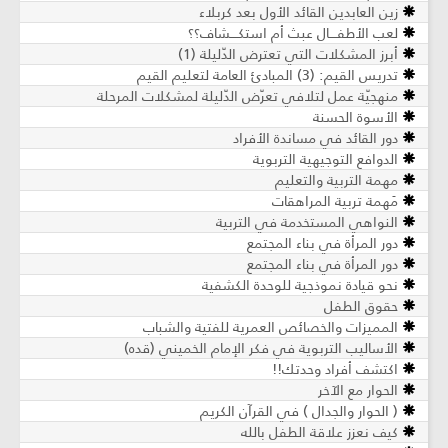
زين العابدين القائد الأول بعد كربلاء
لعب الأطفــــال عبث أم استكــــشاف؟؟
أبرز المشكلات التي تعترض الدّليلة (1)
تدريس القيم: (3) المبادئ العامة لتعليم القيم
منهجيّة عمل لتلافي تعرّض الدّليلة لمشكلات المرحلة
الأسوة الحسنة
دور القائد في مساندة الأفراد
الدوافع التوجيهية التربوية
مهمة التربية والتعليم
مَهمة تربية المراهقات
النواهي المستخدمة في التربية
دور المرأة في بناء المجتمع
دور المرأة في بناء المجتمع
نحو قيادة نموذجية للوحدة الكشفية
حقوق الطفل
المميزات والخصائص العمرية للفتية والشباب
الأساليب التربوية في فكر الإمام الخميني (قده)
اكتشف أفراد وحدتك!!
الحوار مع الآخر
( الحوار والجدال ) في القرآن الكريم
كيف نعزز علاقة الطفل بالله