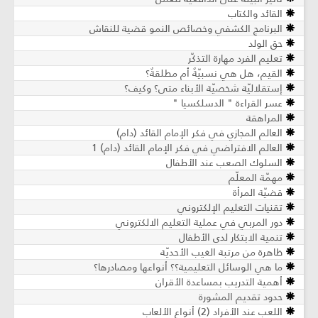
القائد والكتاب
البرنامج الكشفي وخصائص النمو قضية للنقاش
حق الولد
تعليم الفرد مهارة التذكّر
القيم، هل هي نسبيّةٌ أم مطلقةٌ؟
إستقلاليّة شخصيّة الأبناء متى؟ وكيف؟
عسر القراءة " الدسلكسيا "
المراهقة
العالم المجازي في فكر الإمام القائد (دام)
العالم الافتراضي في فكر الإمام القائد (دام) 1
السلوك الصعب عند الأطفال
مهمّة المعلّم
قضيّة المرأة
تقنيات التعليم الإلكتروني
دور المربي في عملية التعليم الالكتروني
تنمية الابتكار لدى الأطفال
ظاهرة من مرتبة الغيب الأحديّة
ما هي الوسائل التعليمية؟؟ أنواعها ومصادرها؟
أهمية التدريب بمساعدة الأقران
حدود تقديم المشورة
اللعب عند الأفراد (2) أنواع الألعاب