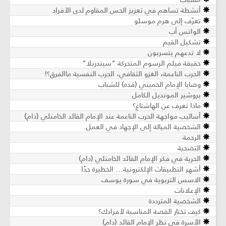
أنشطة تساهم في تعزيز الحس المقاوم لدى الأفراد
تعرّف إلى هرم موسلو
الواتس أب
تشكيل القيم
لا تدعهم يتسربون
حقيقة فيلم الرسوم المتحركة "سيندريلا"
الحرب الناعمة، الغزو الثقافي، الحرب النفسية ماالفرق؟!
وصايا الإمام الخميني (قده) للشباب
بروشير المونديل الكامل
ماذا تعرف عن الهاشتاغ؟
أساليب مواجهة الحرب الناعمة عند الإمام القائد الخامنئي (دام)
الشخصية الميالة إلى الإجهاد في العمل.
الرحمة
التضحية
الحرية في فكر الإمام القائد الخامنئي (دام)
أشهر التطبيقات الإلكترونية... الخطيرة جدًا
الاسس التربوية في سورة يوسف
الإعلانات
الشخصية المترددة
كيف تختار القصة المناسبة لأفرادك؟
الأسرة في نظر الإمام القائد (دام)