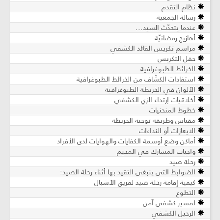
نظام التقدم
رسالة الجمعية
عندما يتحدّث السيد...
أهازيج رمضانيّة
مراسم تكريس القائد الكشفي
حفل التكريس
الخرائط الطبوغرافية
استفادات الكشّاف من الخرائط الطبوغرافية
الألوان في الخريطة الطبوغرافية
أخلاقيات إرتداء الزي الكشفي
خطوط المنحنيات
مقياس وطريقة توجيه الخريطة
الايعازات أو النداءات
أماكن وضع أوسمة الكفايات والهوايات لدى الأفراد
واجبات المشارك في المخيم
رحلة صيد
الضوابط التي ينبغي التقيد بها أثناء رحلة الصيد:
كيفية إقامة رحلة صيد لفريق الأشبال
التطوع
لمسير كشفي آمن
الرحيل الكشفي