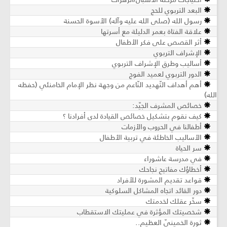
البعد التربوي للحج
رسول الله (صلى الله عليه وآله) الأسوة الحسنة
علاقة الفتاة بعمر الدليلة مع أسرتها
أثر القصص على فكر الأطفال
الإشراف التربوي
أساليب وطرق الإشراف التربوي
الدور التربوي لعميد الفوج
أهم أهداف التّهديد النّاعم من وجهة نظر الإمام الخامنئي (حفظه
الله)
خصائص المشرف الجيّد:
كيف نقوم بتشكيل خصائص القيادة لدى أفرادنا ؟
أطفالنا في الحروب والأزمات
الأساليب الخاطئة في تربية الأطفال
سر الحياة
في مدرسة عاشوراء
أخطاؤك مفاتيح نجاحك
قواعد تقديم المشورة للأفراد
دور القائد اتجاه المشاكل السلوكية
سخّر عقلك لخدمتك
شخصيتك المؤثرة في عمليتك الاستقطاب
ثورة الخمينيّ العظيم..