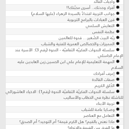
واجبات القائد
أفراد وحدتك.. أسرى محبّتك!!
جوانب التربية اقتداءً بالسيدة الزهراء (عليها السلام)
قرن العبادات بالبرامج التربوية
التعايش السلمي
عظمة النفس
ربّة البيت الصّغير... قدوة للعالمين
المميزات والخصائص العمرية للفتية والشباب
سلسلة الندوات الفكريّة الثقافيّة - الندوة (رقم 3): الأسرة عند
الإمام الخامنئي
المهمة التعليمية للإمام علي ابن الحسين زين العابدين عليه
السلام
إعرف أفرادك
صفات القائدة
الخُلق الكريم
سلسلة الندوات الفكريّة الثقافيّة الندوة (رقم1): الاحياء العاشورائي
للناشئة نظرة في الخطاب والأساليب
تربية الأبناء
وصــايـا عامـة للشباب
التعامل مع العناصر
ماذا نعني بالقيم؟ هل الكرم قيمة؟ أم التوحيد؟ أم الصدق؟
ما الفرق بين القيمة والإتجاه؟