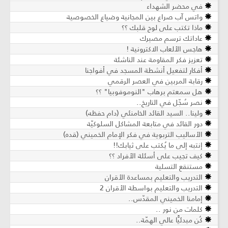
في محضر الشهداء
واتس آب صراع بين المجانية وضياع الخصوصية
ماذا تكتب على لوح قلبك ؟؟
عاداتك ترسم مصيرك
هاجس الألعاب الاكترونية !
تعزيز فكر المقاومة عند الناشئة
أفكار لتفعيل أنشطة المسجد في أفواجنا
رقابة المربين في العصر الرقمي
هل سمعتم برهاب "النوموفوبيا" ؟؟
نصر سُجّل في التاريخ..
ولينا.. السيد القائد الخامنئي (دام حفظه)
دور القائد في متابعة المشاكل السلوكيّة
الأساليب التربوية في فكر الإمام الخميني (قده)
إنتبه إلى ما يُكتب على ثيابك!!
كيف تجيب على أسئلة الأفراد ؟؟
مستنقع التسلية
التدريب والتعليم بمساعدة الأقران
التدريب والتعليم بواسطة الأقران 2
إمامنا الخميني المقدّس..
كلمات من نور ..
كُن مبدئيًّا عالي الهمّة..