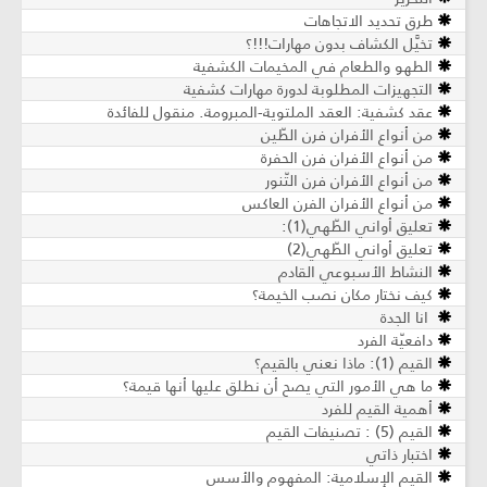
طرق تحديد الاتجاهات
تخيَّل الكشاف بدون مهارات!!!؟
الطهو والطعام في المخيمات الكشفية
التجهيزات المطلوبة لدورة مهارات كشفية
عقد كشفية: العقد الملتوية-المبرومة. منقول للفائدة
من أنواع الأفران فرن الطّين
من أنواع الأفران فرن الحفرة
من أنواع الأفران فرن التّنور
من أنواع الأفران الفرن العاكس
تعليق أواني الطّهي(1):
تعليق أواني الطّهي(2)
النشاط الأسبوعي القادم
كيف نختار مكان نصب الخيمة؟
انا الجدة
دافعيّة الفرد
القيم (1): ماذا نعني بالقيم؟
ما هي الأمور التي يصح أن نطلق عليها أنها قيمة؟
أهمية القيم للفرد
القيم (5) : تصنيفات القيم
اختبار ذاتي
القيم الإسلامية: المفهوم والأسس