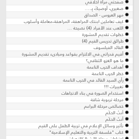
صفحتي مرآة أخلاقي
صغيري، أوصيكَ بِـ....
مهر العروس - الصداق
كيف تعاملين ابنتك المراهقة، المراهقة،معاملة وأسلوب
اللعب عند الأفراد (4) نصيحة ...
خطوات تقديم المشورة
طرائق تدريس القيم (4)
القائد الفيلسوف
أقيم قدراتي في الالتزام بقواعد ومبادىء تقديم المشورة
ما هو الغزو الثقافي؟
أهداف الحرب الناعمة
خطر الحرب الناعمة
رأي السيد القائد في الحرب الناعمة
تغييرات !!!
استخدام الصورة في بناء الاتجاهات
مرحلة تربوية شاقة
خصائص مرحلة البراعم
أنتَ الحكَم
أنتَ الحكَم
تأثير وسائل الإعلام في تربية الطفل على القيم
كتاب "فلسفة التربية والتعليم الإسلامية"
احتياجات مرحلة الأشبال/الزهرات