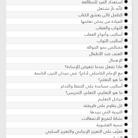
استعداد الفرد للمطالعة
كأنّه نارٌ تشتعل
الطفل كائن يعشق الكتاب
القيادة فن يمكن تعلمها
الثواب والعقاب
أساليب وأنواع العقاب
أساليب الثواب
خصائص نمو الجوالة
العنف ضد الأطفال
الإهمال
ماذا تفعل عندما تتعرض للإساءة؟
مع الإمام الخامنئي (دام): في ميدان الحرب الناعمة
ما هو التعلم؟
أساليب مساعدة على الحفظ والتذكر
ما هو التعليم، التعلم، التدريس؟
مراحل التعليم
كل يقاوم على طريقته.
التربية التي نريدها.
نشاط لتفريغ الانفعالات
تنمية العضوية
تعرّف على التعزيز الإيجابي والتعزيز السلبي
الشباب