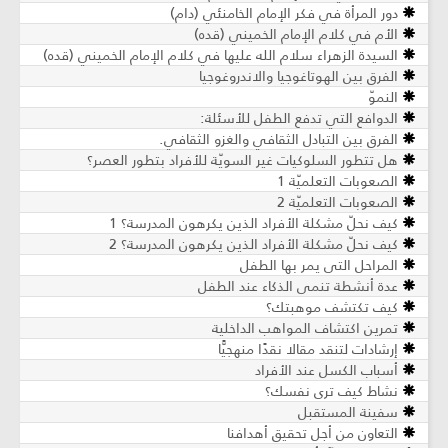
دور المرأة في فكر الإمام الخامنئي (دام)
الأم في كلام الإمام الخميني (قده)
السيدة الزهراء سلام الله عليها في كلام الإمام الخميني (قده)
الفرق بين الهوتاغوجيا والاندروغوجيا
النموّ
الدوافع التي تدفع الطفل للأسئلة:
الفرق بين التبادل الثقافي والغزو الثقافي.
هل تتطور السلوكيات غير السويّة للأفراد بتطور العصر؟
الصعوبات التعلميّة 1
الصعوبات التعلميّة 2
كيف نحلّ مشكلة الأفراد الذين يكرهون المدرسة؟ 1
كيف نحلّ مشكلة الأفراد الذين يكرهون المدرسة؟ 2
المراحل التى يمر بها الطفل
عدة أنشطة تنمى الذكاء عند الطفل
كيف تكتشف موهبتك؟
تمرين اكتشاف المواهب الداخلية
إرشادات لتنقد مقالا نقدًا منهجيًّا
أسباب الكسل عند الأفراد
نشاط كيف ترى نفسك؟
سفينة المستقبل
التعاون من أجل تحقيق أهدافنا