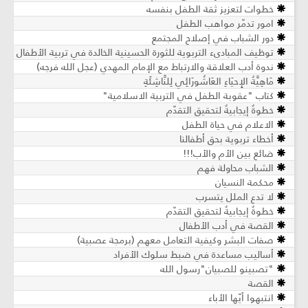
خطوات لتعزيز ثقة الطفل بنفسه
امور تدمّر مواهب الطفل
دور الشباب في إصلاح المجتمع
توظيف المبادىء التربوية للثورة الحسينية الخالدة في تربية الأطفال
ندوة أدب العلاقة والارتباط مع الإمام المهدي (عجل الله فرجه)
مَاهِيَّةُ الإِحيَاءِ العَاشُورَائِي لِلنَّاشِئَةِ
كتاب "عقوبة الطفل في التربية الاسلامية"
خطوةٌ إيجابيةٌ لتحقيق التقدّم
الاعلام في حياة الطفل
أخطاء تربوية بحق أطفالنا
ضائع بين الأم والأب!!!
الشباب محاولة فهم
محكمة النسيان
لا تدع الملل يتسرب
خطوةٌ إيجابيةٌ لتحقيق التقدّم
القصة في أدب الأطفال
صفات البشر وكيفية التعامل معهم (برمجة عصبية)
أساليب مساعدة في ضبط سلوك الأفراد
"تصبينو للصبيان"رسول الله
القصة
انتبهوا أيّها الأباء