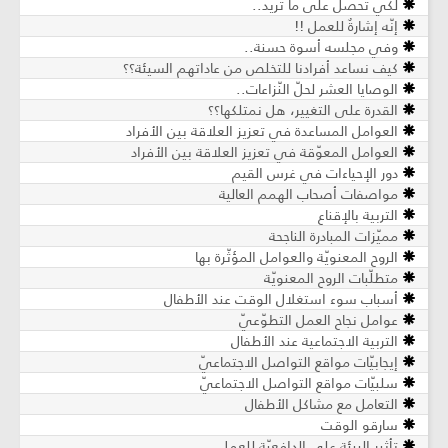
لكي تحصل على ما تريد..
إنّه إشارةٌ للعمل !!
وفي مجلسه أسوة حسنة..
كيف نساعد أفرادنا للتخلص من عاداتهم السيئة؟؟
الوصايا العشر لحلّ النّزاعات..
القدرة على التغيير، هل نمتلكها؟؟
العوامل المساعدة في تعزيز العلاقة بين الأفراد
العوامل المعوّقة في تعزيز العلاقة بين الأفراد
دور الإحياءات في غرس القيم
مواصفات أصحاب الهمم العالية
التربية بالإقناع
مميّزات المبادرة الناجحة
الروح المعنويّة والعوامل المؤثّرة بھا
متطلّبات الروح المعنويّة
أسباب سوء استغلال الوقت عند الأطفال
عوامل نجاح العمل التطوّعيّ
التربية الاجتماعية عند الأطفال
إيجابيّات مواقع التواصل الاجتماعيّ
سلبيّات مواقع التواصل الاجتماعيّ
التعامل مع مشاكل الأطفال
سارقو الوقت
تأثير البيئة على الدافعيّة للعمل