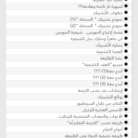
لسهرة نار ناجحة وهادفة!!!
خطوات التّشبيك
نموذج تشبيك " السمكة "(1)
نموذج تشبيك " السمكة "(2)
قصة إختراع المورس...شيفرة المورس
كن ماهراً وشارك بحل الشيفرة
عملية التّشبيك
العصا الكشفية
عصا الطليعة
فيديو"العقد الكشفية"
أبدع معنا(1) !!!!
أبدع معنا (2) !!!!
أبدع معنا (3) !!!!
إرشادات عند نصب الخيمة
روائع التشبيك
التخابر من خلال السيمافور
الأسس العشرة للرحيل
الأدوات والمعدات الشخصية للرحلات
طريقة نصب "الخيمة التقليديّة"
أنواع الخيام
طريقة تصفية المياه في الطبيعة