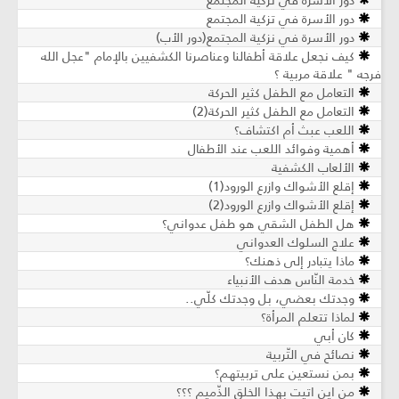
دور الأسرة في تزكية المجتمع
دور الأسرة في نزكية المجتمع(دور الأب)
كيف نجعل علاقة أطفالنا وعناصرنا الكشفيين بالإمام "عجل الله
فرجه " علاقة مربية ؟
التعامل مع الطفل كثير الحركة
التعامل مع الطفل كثير الحركة(2)
اللعب عبث أم اكتشاف؟
أهمية وفوائد اللعب عند الأطفال
الألعاب الكشفية
إقلع الأشواك وازرع الورود(1)
إقلع الأشواك وازرع الورود(2)
هل الطفل الشقي هو طفل عدواني؟
علاج السلوك العدواني
ماذا يتبادر إلى ذهنك؟
خدمة النّاس هدف الأنبياء
وجدتك بعضي، بل وجدتك كلّي..
لماذا تتعلم المرأة؟
كان أبي
نصائح في التّربية
بمن نستعين على تربيتهم؟
من اين اتيت بهذا الخلق الذّميم ؟؟؟