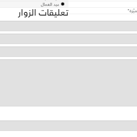
عيد العمال
تعليقات الزوار
يّزة"