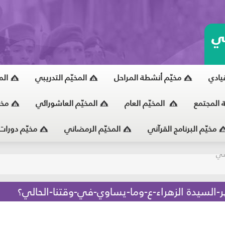
ي
قيادي
مخيّم أنشطة المراحل
المخيّم التدريبي
الم
ة المجتمع
المخيّم العام
المخيّم العاشورائي
مخي
مخيّم البرنامج القرآني
المخيّم الرمضاني
مخيّم دورات
يّ
-السيدة الزهراء-ع-وما-يساوي-في-وقتنا-الحالي؟