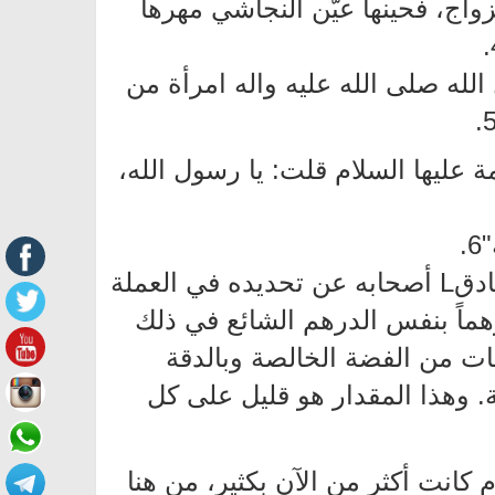
زواج، فحينها عيّن النجاشي مهرها
 الله صلى الله عليه واله امرأة من
 عليها السلام قلت: يا رسول الله،
.
وبما أنَّ تحديد مهر السُنَّة محل ابتلاء عملي للمؤمنين، فقد سأل الإمامين الباقر والصادقL أصحابه عن تحديده في العملة
رهماً بنفس الدرهم الشائع في ذلك
ات من الفضة الخالصة وبالدقة
50 درهم ×3 غرام = 1500 غرام فضة خالصة. وهذا المقدار هو قليل على كل
كانت أكثر من الآن بكثير، من هنا