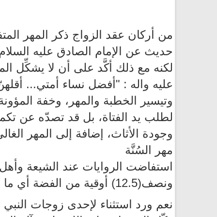
من أركان عقد الزواج ذكر المهر المتفق
حديث عن الإمام الصادق عليه السلام ح
لكنه مع ذلك أكَّد على أن لا يشكِّل ا
عليه واله : "أفضل نساء أمتي... أقلهنّ مهرا"2 أي مهرها. وعَنه صلى الله عليه واله : "من بركة الم
وتيسير الخطبة والمهر، وخفة المؤونة 
لطلب يد الفتاة، بل قد تصدّه عن تكم
وجودة الأثاث، إضافة إلى المهر الغالي
مهر السُنَّة
استفاضت الروايات عند الشيعة وأهل ال
ونصف(12.5) أوقية من الفضة أي ما يعادل أو يقارب خمسمائة درهم.
نعم ورد استثناء لإحدى زوجات النبي 