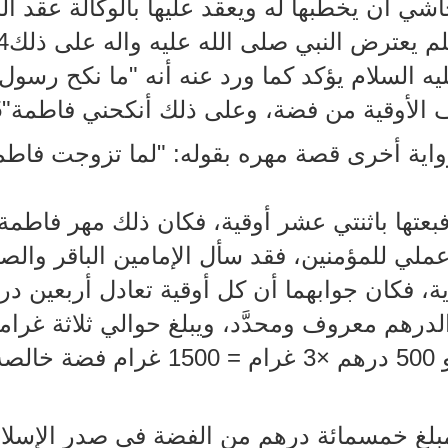
اشي أن يخطبها له ويعقد عليها بالوكالة عقد ال
م يعترض النبي صلى الله عليه واله على ذلك4.
ليه السلام يؤكد كما ورد عنه أنه "ما نكح رسول
 الأوقية من فضة، وعلى ذلك أنكحني فاطمة"5.
رواية أخرى قصة مهره بقوله: "لما تزوجت فاطمة
بعتها باثنتي عشر أوقية، فكان ذلك مهر فاطمة"6
ة، فكان جوابهما أن كل أوقية تعادل أربعين د
رهم معروف ومحدَّد، ويبلغ حوالي ثلاثة غرام
2.985 غرام. وعليه فإن مهر السنة هو 0
مبلغ خمسمائة درهم من الفضة في صدر الإسلام 