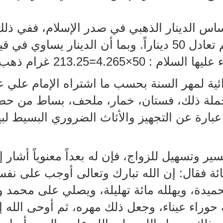
ساس الدينار الذهبي في صدر الإسلام، ففي ذ
تعادل ديناراً واحد، وعليه فـ 500 درهم تعادل 50 ديناراً. وبم
ائية لمهر السنة بحسب ما اشتراه الإمام علي ع
جملة ذلك، فستان، خمار، ملحف، بساط من حصير
لأنه عبارة عن التجهيز والأثاث الضروري البسيط ل
ر وتسهيل للزواج، فإن له بعداً معنوياً أشار إل
 فقال: إن الله تبارك وتعالى أوجب على نفسه 
يدة، ويهلله مائة تهليلة، ويصلي على محمد وآل
 حوراء عيناء، وجعل ذلك مهره، ثم أوحى الله إ