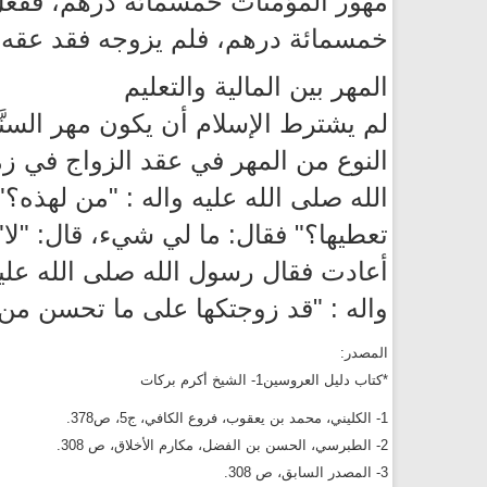
مهور المؤمنات خمسمائة درهم، ففعل 
خمسمائة درهم، فلم يزوجه فقد عقه، و
المهر بين المالية والتعليم
لم يشترط الإسلام أن يكون مهر السنَّة
النوع من المهر في عقد الزواج في زم
الله صلى الله عليه واله : "من لهذه؟"
تعطيها؟" فقال: ما لي شيء، قال: "لا"
أعادت فقال رسول الله صلى الله عليه 
واله : "قد زوجتكها على ما تحسن من ال
المصدر:
*كتاب دليل العروسين1- الشيخ أكرم بركات
1- الكليني، محمد بن يعقوب، فروع الكافي، ج5، ص378.
2- الطبرسي، الحسن بن الفضل، مكارم الأخلاق، ص 308.
3- المصدر السابق، ص 308.