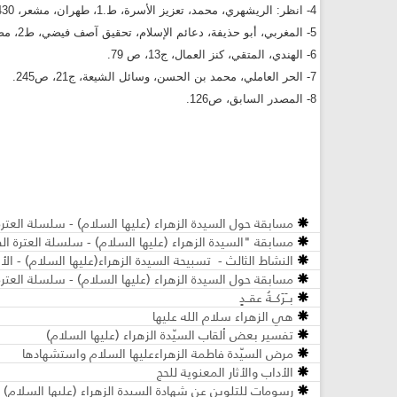
4- انظر: الريشهري، محمد، تعزيز الأسرة، ط.1، طهران، مشعر، 1430ه، ص78.
5- المغربي، أبو حذيفة، دعائم الإسلام، تحقيق آصف فيضي، ط2، مصر، دار المعارف، (لات)، ج2، ص 220.
6- الهندي، المتقي، كنز العمال، ج13، ص 79.
7- الحر العاملي، محمد بن الحسن، وسائل الشيعة، ج21، ص245.
8- المصدر السابق، ص126.
مسابقة حول السيدة الزهراء (عليها السلام) - سلسلة العترة 
مسابقة "السيدة الزهراء (عليها السلام) - سلسلة العترة ال
النشاط الثالث - تسبيحة السيدة الزهراء(علیها السلام) - ال
مسابقة حول السيدة الزهراء (عليها السلام) - سلسلة العترة 
بــَرَكــةُ عقــدٍ
هي الزهراء سلام الله عليها
تفسير بعض ألقاب السيّدة الزهراء (عليها السلام)
مرض السيّدة فاطمة الزهراءعليها السلام واستشهادها
الأداب والأثار المعنوية للحج
رسومات للتلوين عن شهادة السيدة الزهراء (عليها السلام)