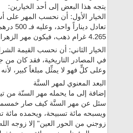
يتجه هذا البعض إلى أحد الخيارين:
الخيار الأول: أن نحسب المهر على أ
4.265 غرام ذهب، فيكون مهر الزهراء عليها السلام : 50×4.265=213.25 غرام ذهب.
الخيار الثاني: أن نحسب القيمة الشر
في المصادر التاريخية، فقد كان من 
وعلى كلٍّ فهو لا يمثِّل مبلغاً كبير، 
البعد المعنوي لمهر السنَّة
إضافة إلى ما يحمله مهر السنّة من تيسي
سئل عن مهر السنَّة كيف صار خمسمائة
ويسبحه مائة تسبيحة، ويحمده مائة تحم
زوجني من الحور العين" إلا زوجه الله