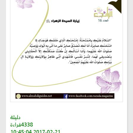
دليلة
4338قراءة
2017-02-21 10:45:04