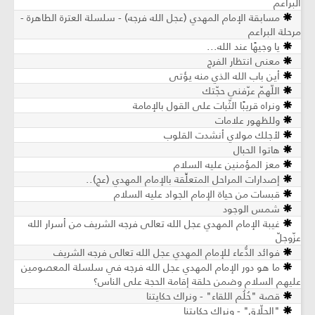
البراعم
مسابقة الإمام المهدي (عجل الله فرجه) - سلسلة العترة الطاهرة -
مرحلة البراعم
يا وجيهًا عند الله...
معنى انتظار الفرج
أين باب الله الذي منه يؤتى
اللّهمّ عرّفني حجّتك
ونراه قريبًا الثّبات على القول بالإمامة
وللظهور علامات
لأجلك مولاي أنشدت القلوب
هاتوا الحبال
معز المؤمنين عليه السلام
إصدارات المراحل المتعلِّقة بالإمام المهدي (عج)..
قبسات من حياة الإمام الجواد عليه السلام
شمس الوجود
غيبة الإمام المهدي عجل الله تعالى فرجه الشريف من أسرار الله
عزّوجلّ
فوائد الدُّعاء للإمام المهدي عجل الله تعالى فرجه الشريف
ما هو دور الإمام المهدي عجل الله فرجه في سلسلة المعصومين
عليهم السلام وضمن حلقة إقامة الحجة على الناس؟
قصة "حُلُم اللقاء" - ونراك حكايتنا
"الحلّاق" - ونراك حكايتنا