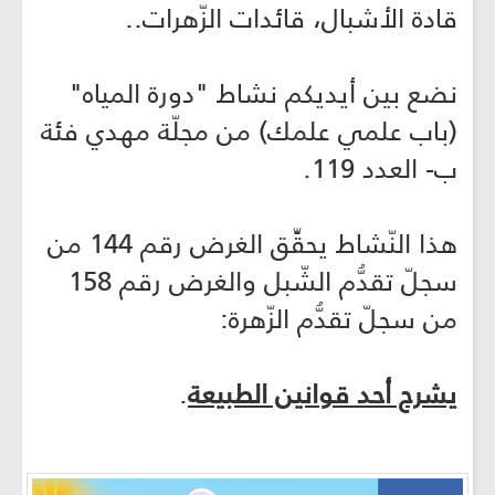
قادة الأشبال، قائدات الزّهرات..
نضع بين أيديكم نشاط "دورة المياه"
(باب علمي علمك) من مجلّة مهدي فئة
ب- العدد 119.
هذا النّشاط يحقِّق الغرض رقم 144 من
سجلّ تقدُّم الشّبل والغرض رقم 158
من سجلّ تقدُّم الزّهرة:
يشرح أحد قوانين الطبيعة
.