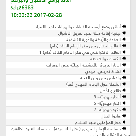
6383قراءة
2017-02-28 10:22:22
أماكن وضع أوسمة الكفايات والهوايات لدى الأفراد
كيفية إقامة رحلة صيد لفريق الأشبال
العقدة والرّبطة والدّورة الكشفيّة
العالم المجازي في فكر الإمام القائد (دام)
العالم الافتراضي في فكر الإمام القائد (دام) 1
الكشاف والطبيعة
الآثار التربويّة للأنشطة البيئيّة على الزهرات
نشاط تدريبي: مهدي
واجباتي في زمن الغيبة
أنشطة حول الإمام المهدي (عج)
طالع و لخّص
أفكار مهدويّة- 3
أفكار مهدويّة- 5
فكرة مهدويّة- 7
هاتوا الحبال
معز المؤمنين عليه السلام
مسابقة الإمام المهدي (عجل الله فرجه) - سلسلة العترة الطاهرة -
مرحلة الجوّالة والدليلات