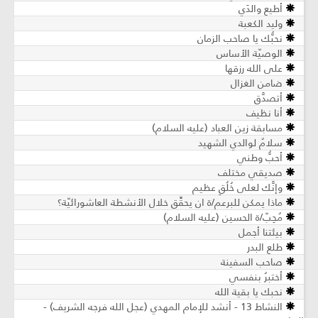
أطيع والدَي
وليد الكعبة
نحبُّك يا صاحب الزمان
الوصيّة الأساس
على الله رزقها
ضامن الغزال
أتصدَّق
أنا نظيف
مسابقة زين العباد (عليه السلام)
سلامٌ لوالدي الشهيد
أحبُّ وطني
صديقي مختلف
وإنَّك لعلى خُلُقٍ عظيم
ماذا يمكن للبرعم/ة ان يحقِّق خلال الأنشطة العاشورائيّة؟
مُحِبّ/ة الحسين (عليه السلام)
بيئتنا أجمل
طلع البدر
صاحب السفينة
أختبرُ بنفسي
نحبك يا بقية الله
النشاط 13 - أنشد للإمام المهدي (عجل الله فرجه الشريف) -