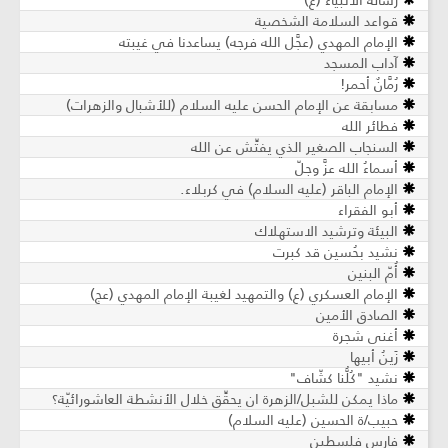
قواعد السلامة الشخصية
الإمام المهدي (عجَّل الله فرجه) يساعدنا في غيبته
آداب المسجد
رُمَّانٌ أحمر!
مسابقة عن الإمام الحسن عليه السلام (للأشبال والزهرات)
فطائر الله
السنجاب الصغير الذي يفتِّش عن الله
أسماءُ الله عزَّ وجلّ
الإمام الباقر (عليه السلام) في كربلاء.
أبو الفقراء
البيئة وترشيد الاستهلاك
نشيد بحُسين قد كبرت
أُمّ البنين
الإمام العسكري (ع) والتمهيد لغيبة الإمام المهدي (عج)
الصادق الأمين
أغنى شجرة
زَينُ أبيها
نشيد "كُلُّنا كشّاف"
ماذا يمكن للشبل/الزهرة ان يحقِّق خلال الأنشطة العاشورائيّة؟
حبيب/ة الحسين (عليه السلام)
فارس فلسطين