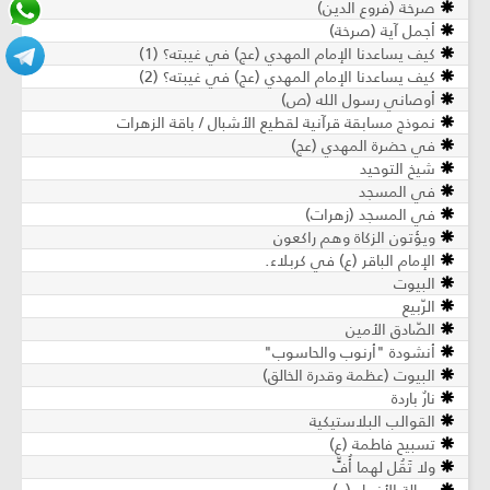
صرخة (فروع الدين)
أجمل آية (صرخة)
كيف يساعدنا الإمام المهدي (عج) في غيبته؟ (1)
كيف يساعدنا الإمام المهدي (عج) في غيبته؟ (2)
أوصاني رسول الله (ص)
نموذج مسابقة قرآنية لقطيع الأشبال / باقة الزهرات
في حضرة المهدي (عج)
شيخ التوحيد
في المسجد
في المسجد (زهرات)
ويؤتون الزكاة وهم راكعون
الإمام الباقر (ع) في كربلاء.
البيوت
الرّبيع
الصّادق الأمين
أنشودة "أرنوب والحاسوب"
البيوت (عظمة وقدرة الخالق)
نارٌ باردة
القوالب البلاستيكية
تسبيح فاطمة (ع)
ولا تَقُل لهما أُفٍّ
رسالة الأنبياء (ع)