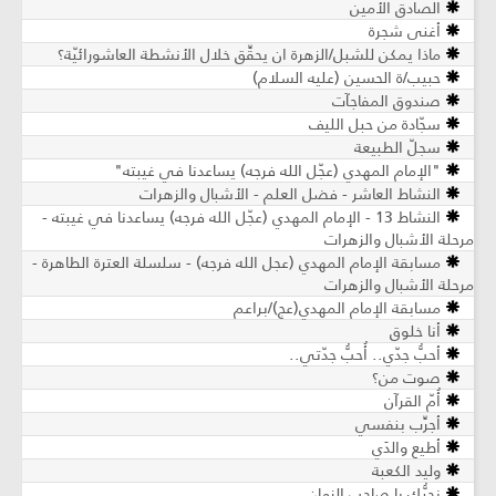
الصادق الأمين
أغنى شجرة
ماذا يمكن للشبل/الزهرة ان يحقِّق خلال الأنشطة العاشورائيّة؟
حبيب/ة الحسين (عليه السلام)
صندوق المفاجآت
سجّادة من حبل الليف
سجلّ الطبيعة
"الإمام المهدي (عجّل الله فرجه) يساعدنا في غيبته"
النشاط العاشر - فضل العلم - الأشبال والزهرات
النشاط 13 - الإمام المهدي (عجّل الله فرجه) يساعدنا في غيبته -
مرحلة الأشبال والزهرات
مسابقة الإمام المهدي (عجل الله فرجه) - سلسلة العترة الطاهرة -
مرحلة الأشبال والزهرات
مسابقة الإمام المهدي(عج)/براعم
أنا خلوق
أحبُّ جدّي.. أُحبُّ جدّتي..
صوت من؟
أُمّ القرآن
أجرِّب بنفسي
أطيع والدَي
وليد الكعبة
نحبُّك يا صاحب الزمان