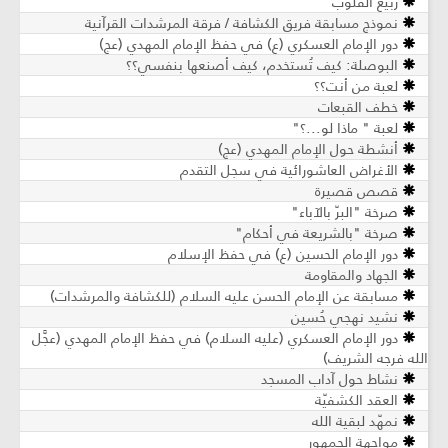
ربيع القلوب
نموذج مسابقة فريق الكشافة / فرقة المرشدات القرآنية
دور الإمام العسكري (ع) في حفظ الإمام المهدي (عج)
البوصلة: كيف تُستخدم، كيف أصنعها بنفسي؟؟
لعبة من أنت؟؟
خطف القبعات
لعبة " ماذا لو...؟"
أنشطة حول الإمام المهدي (عج)
الأغراض العاشورائية في سجل التقدم
قصص قصيرة
صرخة "البرّ بالآباء"
صرخة "بالشريعة في أحكام"
دور الإمام الحسين (ع) في حفظ الإسلام
الجهاد والمقاومة
مسابقة عن الإمام الحسن عليه السلام (للكشافة والمرشدات)
نشيد نهجي حُسين
دور الإمام العسكري (عليه السلام) في حفظ الإمام المهدي (عجَّل
الله فرجه الشريف)
نشاط حول آداب المسجد
العقد الكشفيّة
نمهّد لبقية الله
مواجهة الجمهور