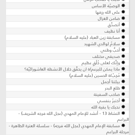
الوصيّة الأساس
على الله رزقها
ضامن الغزال
أتصدَّق
أنا نظيف
مسابقة زين العباد (عليه السلام)
سلامٌ لوالدي الشهيد
أحبُّ وطني
صديقي مختلف
وإنَّك لعلى خُلُقٍ عظيم
ماذا يمكن للبرعم/ة ان يحقِّق خلال الأنشطة العاشورائيّة؟
مُحِبّ/ة الحسين (عليه السلام)
بيئتنا أجمل
طلع البدر
صاحب السفينة
أختبرُ بنفسي
نحبك يا بقية الله
النشاط 13 - أنشد للإمام المهدي (عجل الله فرجه الشريف) -
البراعم
مسابقة الإمام المهدي (عجل الله فرجه) - سلسلة العترة الطاهرة -
مرحلة البراعم