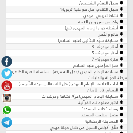
سجلّ التقدّم الشخصيّ
سجل التقدم، هل هو حاجة تربوية؟
نشاط تدريبي: مهدي
واجباتي في زمن الغيبة
أنشطة حول الإمام المهدي (عج)
طالع و لخّص
مسابقة سيّد البكّائين (عليه السلام)
أفكار مهدويّة- 3
أفكار مهدويّة- 5
فكرة مهدويّة- 7
معز المؤمنين عليه السلام
مسابقة الإمام المهدي (عجل الله فرجه) - سلسلة العترة الطاهرة -
مرحلة الجوّالة والدليلات
آداب العلاقة بالإمام المهدي(عجل الله تعالى فرجه الشّريف)
الصيام زكاة الأبدان
مسابقة الإمام المهدي(عج)/ كشافة ومرشدات
اختبر معلوماتك القرآنية
وسام "خادم المسجد"
فضل تنظيف المسجد
المسابقة الرمضانية
حقّق أغراض السجل من خلال مجلة مهدي