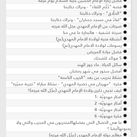
فضل زيارة الإمام الحسين عليه السلام يوم عرفة
قصة "حُلُم اللقاء" - ونراك حكايتنا
"الحلّاق" - ونراك حكايتنا
"لقاءٌ في مسجد جمكران" - ونراك حكايتنا
صرخات عن الإمام المهدي عجل الله فرجه
صرخة كشفية - هالبحارة ما في منا
أنشطة فنية لولادة الامام المهدي(عج)
رسومات لولادة الامام المهدي(عج)
فضل عيادة المريض
5 فوائد للضحك
سائل الحياة..ماء جوز الهند
أفضل سحور في شهر رمضان
نشاط تدريب عن بعد "الحرب الناعمة"
فكرة: "مهرجان في حضرة المهدي" - نشاط مباراة "تجربة مميّزة"
كيف تحيي ذكرى ولادة الإمام المهدي (عجّل الله فرجه)؟
أفكار مهدويّة -1
أفكار مهدويّة- 2
أفكار مهدويّة- 4
فكرة مهدويّة- 6
ما هي الخصال التي يفضلهاالمتدربون في المدرب والتي ولا
يحبونهاأيضا ؟
معالم دولة الإمام المهدي (عجّل الله فرجه)