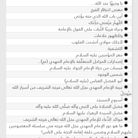
يا وجيهًا عند الله...
معنى انتظار الفرج
أين باب الله الذي منه يؤتى
اللّهمّ عرّفني حجّتك
ونراه قريبًا الثّبات على القول بالإمامة
وللظهور علامات
لأجلك مولاي أنشدت القلوب
الكشفية
معز المؤمنين عليه السلام
إصدارات المراحل المتعلِّقة بالإمام المهدي (عج)..
قبسات من حياة الإمام الجواد عليه السلام
شمس الوجود
أبو الفضل العباس (عليه السلام)
غيبة الإمام المهدي عجل الله تعالى فرجه الشريف من أسرار الله
عزّوجلّ
أسبوع المسجد
فضل الصلاة على النبي وآله صلّى الله عليه وآله
فضل السيدة الزهراء عليها السلام
فوائد الدُّعاء للإمام المهدي عجل الله تعالى فرجه الشريف
ما هو دور الإمام المهدي عجل الله فرجه في سلسلة المعصومين
عليهم السلام وضمن حلقة إقامة الحجة على الناس؟