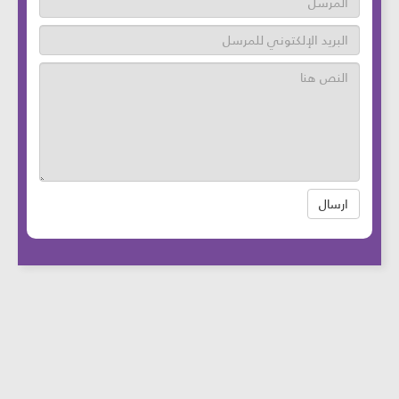
ارسال
عدد زوار الموقع: 46768639 آخر تحديث:
2025-
08-12
الساعة: 12:05 بتوقيت بيروت