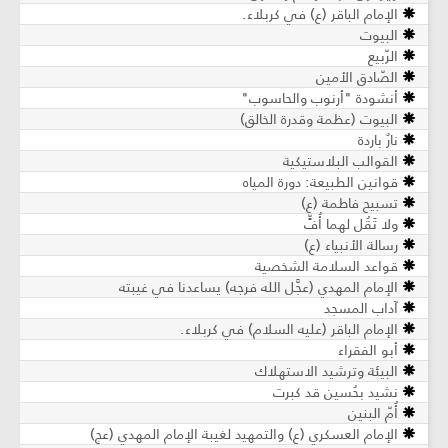
الإمام الباقر (ع) في كربلاء.
البيوت
الرّبيع
الصّادق الأمين
أنشودة "أرنوب والحاسوب"
البيوت (عظمة وقدرة الخالق)
نارٌ باردة
القوالب البلاستيكية
قوانين الطبيعة: دورة المياه
تسبيح فاطمة (ع)
ولا تَقُل لهما أُفٍّ
رسالة الأنبياء (ع)
قواعد السلامة الشخصية
الإمام المهدي (عجَّل الله فرجه) يساعدنا في غيبته
آداب المسجد
الإمام الباقر (عليه السلام) في كربلاء.
أبو الفقراء
البيئة وترشيد الاستهلاك
نشيد بحُسين قد كبرت
أُمّ البنين
الإمام العسكري (ع) والتمهيد لغيبة الإمام المهدي (عج)