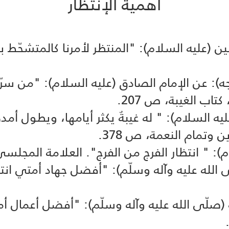
أهمية الإنتظار
ؤمنين (عليه السلام): "المنتظر لأمرنا كالمتشحّ
جه): عن الإمام الصادق (عليه السلام): "من سر
اب الغيبة، ص 207.
عليه السلام): " له غيبةٌ يكثر أيامها، ويطول أم
 وتمام النعمة، ص 378.
 الله عليه وآله وسلّم): "أفضل جهاد أمتي انتظ
 (صلّى الله عليه وآله وسلّم): "أفضل أعمال أمت