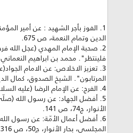
1. الفوز بأجر الشهيد : عن أمير الم
الدين وتمام النعمة، ص 675.
2. صحبة الإمام المهدي (عجل الله فر
فلينتظر". محمد بن ابراهيم النعماني، كت
3. تعزيز الاخلاص: عن الامام الجواد(
المرتابون". الشيخ الصدوق، كمال الدين
4. الفرج: عن الإمام الرضا (عليه السلام): " انتظار الفرج من الفرج". العلامة المجلسي، بحار الأنوار، ج52، ص 131.
5. أفضل الجهاد: عن رسول الله (صلّى
الأنوار، ج74، ص 141.
6. أفضل أعمال الأمّة: عن رسول الله
المجلسي، بحار الأنوار، ج50، ص 316.