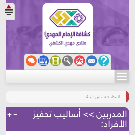
مسابقة الركب الحسينيّ
المحافظة على البيئة
المدربين >> أساليب تحفيز
الأفراد: