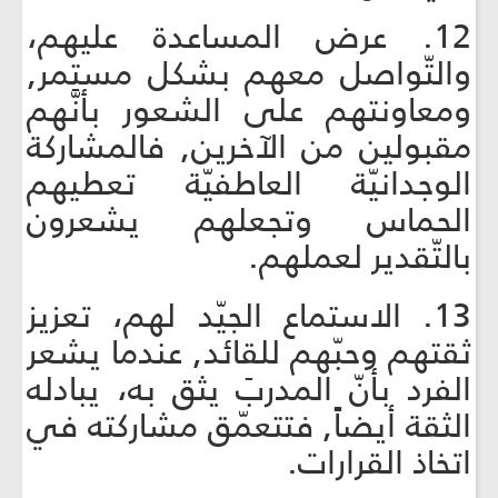
12. عرض المساعدة عليهم،
والتّواصل معهم بشكل مستمر,
ومعاونتهم على الشعور بأنَّهم
مقبولين من الآخرين, فالمشاركة
الوجدانيّة العاطفيّة تعطيهم
الحماس وتجعلهم يشعرون
بالتّقدير لعملهم.
13. الاستماع الجيّد لهم، تعزيز
ثقتهم وحبّهم للقائد, عندما يشعر
الفرد بأنّ المدربَ يثق به، يبادله
الثقة أيضاً, فتتعمّق مشاركته في
اتخاذ القرارات.