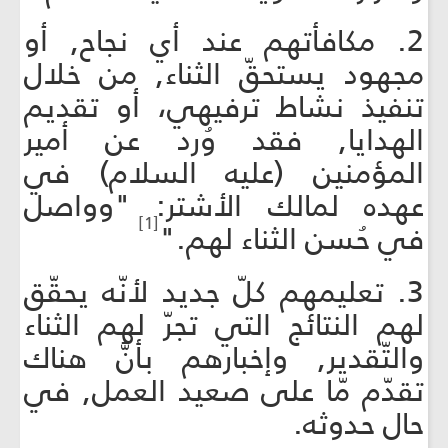
2. مكافأتهم عند أي نجاح, أو
مجهود يستحقّ الثناء, من خلال
تنفيذ نشاط ترفيهي، أو تقديم
الهدايا, فقد وُرد عن أمير
المؤمنين (عليه السلام) في
عهده لمالك الأشتر: "وواصل
[1]
في حُسن الثناء لهم."
3. تعليمهم كلّ جديد لأنّه يحقّق
لهم النتائج التي تجرّ لهم الثناء
والتّقدير, وإخبارهم بأنَّ هناك
تقدّم مّا على صعيد العمل, في
حال حدوثه.