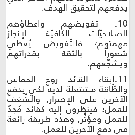
يدفعهم لتحقيق الهدف.
10. تفويضهم واعطاؤهم
الصلاحيّات الكافيّة لإنجاز
مهمتهم؛ فالتّفويض يُعطي
شعوراً بالثقة بقدراتهم
ويشجّعهم.
11.إبقاء القائد روح الحماس
والطّاقة مشتعلة لديه لكي يدفع
الآخرين على الإصرار, والشّغف
للعمل؛ فينظرون إليه كقائد مُجدّ
للعمل ومؤثِّر, وهذه طريقة رائعة
في دفع الآخرين للعمل.