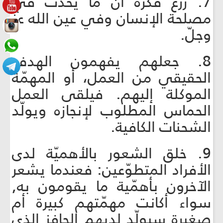
7. زرع فكرة أن ما يحدث في
مصلحة الإنسان وفي عين الله عزّ
وجلّ.
8. جعلهم يفهمون الهدف
الحقيقي من العمل، أو المهمّة
الموكلة إليهم. فيلقى العمل
الحماس المطلوب لإنجازه ويولّد
الشحنات الكافية.
9. خلق الشعور بالأهميّة لدى
الأفراد المتطوّعين: فعندما يشعر
الآخرون بأهمّية ما يقومون به,
سواء أكانت مهمّتهم كبيرة أم
صغيرة سيولّد لديهم الحافز الذي