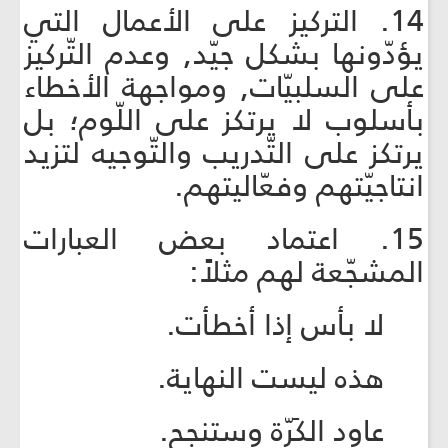
14. التركيز على الأعمال التي
يؤدّونها بشكل جيّد, وعدم التّركيز
على السلبيّات, ومواجهة الأخطاء
بأسلوب لا يرتكز على اللّوم؛ بل
يرتكز على التّدريب والتّوجيه لتزيد
انتاجيّتهم وفعّاليتهم.
15. اعتماد بعض العبارات
المشجّعة لهم مثلاً:
لا بأس إذا أخطأت.
هذه ليست النهاية.
عاود الكَرّة وستنجح.