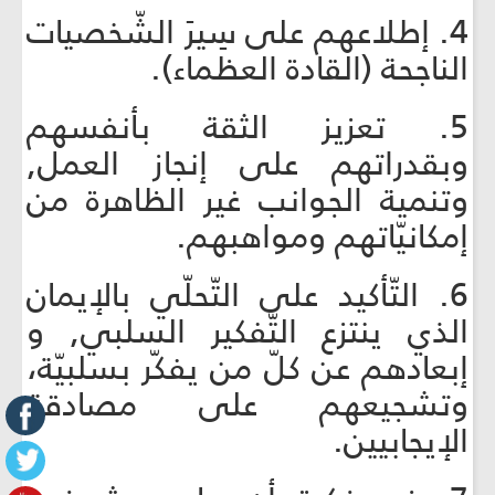
4. إطلاعهم على سِيرَ الشّخصيات
الناجحة (القادة العظماء).
5. تعزيز الثقة بأنفسهم
وبقدراتهم على إنجاز العمل,
وتنمية الجوانب غير الظاهرة من
إمكانيّاتهم ومواهبهم.
6. التّأكيد على التّحلّي بالإيمان
الذي ينتزع التّفكير السلبي, و
إبعادهم عن كلّ من يفكّر بسلبيّة،
وتشجيعهم على مصادقة
الإيجابيين.