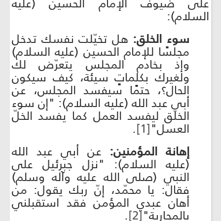
على ضيوف الإمام الحسين (عليه
السلام):
سوء الخلق:
هل تخيّلت نفسك تدخل
مجلسًا للإمام الحسين (عليه السلام)
وإذ بخادم المجلس يتعرّض لك
ولغيرك بكلماتٍ سيئة، كيف سيكون
الحال؟، حتمًا سيفسد المجلس، عن
أبي عبد الله (عليه السلام): "إن سوء
الخلق ليفسد العمل كما يفسد الخلّ
العسل"
[1]
.
إهانة المؤمنين:
عن أبي عبد الله
(عليه السلام): "نزل جبرئيل على
النبي (صلى الله عليه وآله وسلم)
فقال: يا محمّد، إنّ ربك يقول: من
أهان عبدي المؤمن فقد استقبلني
بالمحاربة"
[2]
.