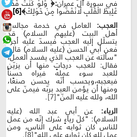
في سورة آل عمران
:﴿
وَلَوْ كُنْتَ فَظًّا
غَلِيظَ الْقَلْبِ لَانْفَضُّوا مِنْ حَوْلِكَ
﴾
[6]
.
العجب:
العامل في خدمة مجالس
أهل البيت (عليهم السلام) قد
يتسلّل إليه العجب فيسدّ عليه أجره
فعن أبي الحسن (عليه السلام) قال:
"سألته عن العجب الذي يفسد العمل،
فقال: للعجب درجاتٍ منها أن يزيّن
للعبد سوء عمله فيراه حسناً
فيعجبه،ويحسب أنّه يحسن صنعًا،
ومنها أن يؤمن العبد بربّه فيمنّ على
الله، ولله عليه المنّ"
[7]
.
الرياء:
عن أبي عبد الله (عليه
السلام): "كلّ رياءٍ شرك إنّه من عمل
للناس كان ثوابه على الناس، ومن
عمل لله كان ثوابه على الله"
[8]
.