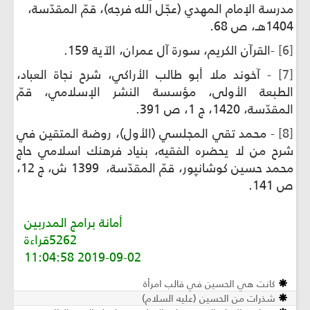
مدرسة الإمام المهدي (عجّل الله فرجه)، قمّ المقدّسة،
1404هـ، ص 68.
[6]
-القرآن الكريم، سورة آل عمران، الآية 159.
[7]
- آخوند ملا أبو طالب الأراكي، شرح نجاة العباد،
الطبعة الأولى، مؤسسة النشر الإسلامي، قمّ
المقدّسة، 1420، ج 1، ص 391.
[8]
- محمد تقي المجلسي (الأول)، روضة المتقين في
شرح من لا يحضره الفقيه، بنياد فرهنك اسلامي حاج
محمد حسين كوشانپور، قمّ المقدّسة، 1399 ش، ج 12،
ص 141.
أمانة برامج المدربين
5262قراءة
2019-09-02 11:04:58
كانت هي الحسين في قالب امرأة
شذرات من الحسين (عليه السلام)