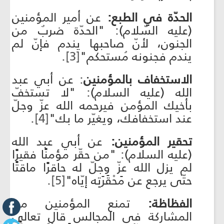
الحدّة في الطبع:
عن أمير المؤمنين
(عليه السّلام): "الحدّة ضربٌ من
الجنون، لأنّ صاحبها يندم فإنّ لم
يندم فجنونه مُستحكم"
[3]
.
الاستخفاف بالمؤمنين
: عن أبي عبد
الله (عليه السلام): "لا تستخفّ
بأخيك المؤمن فيرحمه الله عزّ وجلّ
عند استخفافك، ويغيّر ما بك"
[4]
.
تحقير المؤمنين:
عن أبي عبد الله
(عليه السلام): "من حقّر مؤمنًا فقيرًا
لم يزل الله عزّ وجلّ له حاقرًا ماقتًا
حتّى يرجع عن مَحْقَرَتِه إيّاه"
[5]
.
الفظاظة:
تمنع المؤمنين من
المشاركة في المجالس قال تعالى