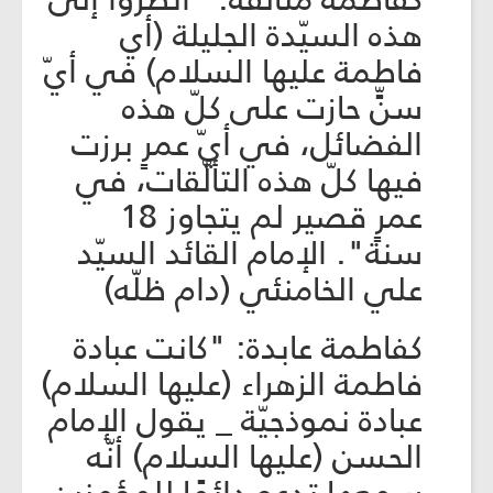
هذه السيّدة الجليلة (أي
فاطمة عليها السلام) في أيّ
سنٍّ حازت على كلّ هذه
الفضائل، في أيّ عمرٍ برزت
فيها كلّ هذه التألّقات، في
عمرٍ قصير لم يتجاوز 18
سنة". الإمام القائد السيّد
علي الخامنئي (دام ظلّه)
كفاطمة عابدة: "كانت عبادة
فاطمة الزهراء (عليها السلام)
عبادة نموذجيّة _ يقول الإمام
الحسن (عليها السلام) أنّه