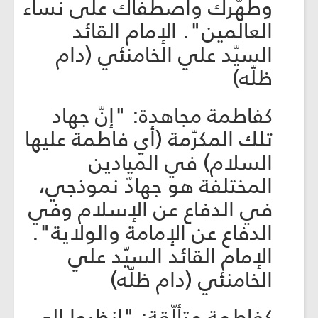
وطهّرك واصطفاك على نساء
العالمين". الإمام القائد
السيّد علي الخامنئي (دام
ظلّه)
كفاطمة مجاهدة: "إنّ جهاد
تلك المكرّمة (أي فاطمة عليها
السلام) في الميادين
المختلفة هو جهادٌ نموذجي،
في الدفاع عن الإسلام وفي
الدفاع عن الإمامة والولاية".
الإمام القائد السيّد علي
الخامنئي (دام ظلّه)
كفاطمة متألّقة: "انظروا إلى