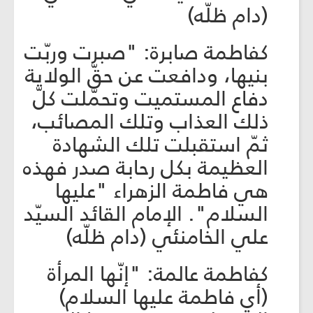
(دام ظلّه)
كفاطمة صابرة: "صبرت وربّت
بنيها، ودافعت عن حقّ الولاية
دفاع المستميت وتحمّلت كلّ
ذلك العذاب وتلك المصائب،
ثمّ استقبلت تلك الشهادة
العظيمة بكل رحابة صدر فهذه
هي فاطمة الزهراء "عليها
السلام". الإمام القائد السيّد
علي الخامنئي (دام ظلّه)
كفاطمة عالمة: "إنّها المرأة
(أي فاطمة عليها السلام)