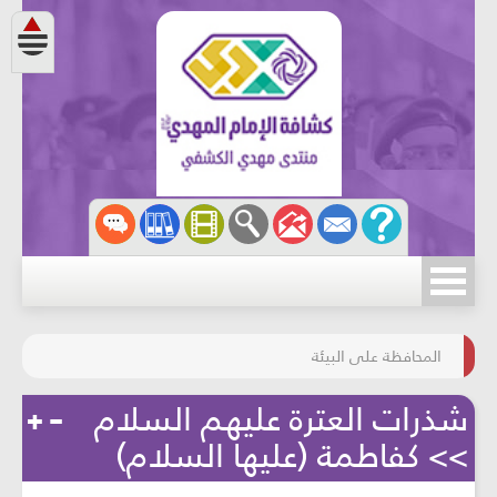
مسابقة الركب الحسينيّ
المحافظة على البيئة
شذرات العترة عليهم السلام
>> كفاطمة (عليها السلام)