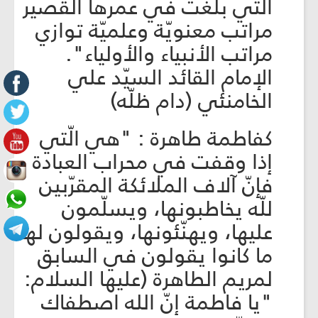
التي بلغت في عمرها القصير
مراتب معنويّة وعلميّة توازي
مراتب الأنبياء والأولياء".
الإمام القائد السيّد علي
الخامنئي (دام ظلّه)
كفاطمة طاهرة : "هي الّتي
إذا وقفت في محراب العبادة
فإنّ آلاف الملائكة المقرّبين
للّه يخاطبونها، ويسلّمون
عليها، ويهنّئونها، ويقولون لها
ما كانوا يقولون في السابق
لمريم الطاهرة (عليها السلام:
"يا فاطمة إنّ الله اصطفاك