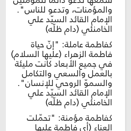
سمعها تدعو دائمًا للمؤمنين
والمؤمنات، وتدعو للناس".
الإمام القائد السيّد علي
الخامنئي (دام ظلّه)
كفاطمة عاملة: "إنّ حياة
فاطمة الزهراء (عليها السلام)
في جميع الأبعاد كانت مليئة
بالعمل والسعي والتكامل
والسموّ الروحي للإنسان".
الإمام القائد السيّد علي
الخامنئي (دام ظلّه)
كفاطمة مؤمنة: "تحمّلت
العناء (أي فاطمة عليها