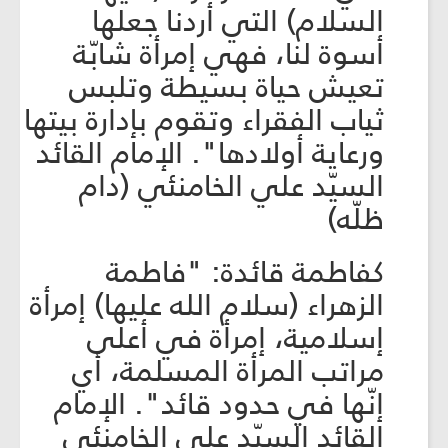
السلام) التي أردنا جعلها
أسوة لنا، فهي إمرأة شابّة
تعيش حياة بسيطة وتلبس
ثياب الفقراء وتقوم بإدارة بيتها
ورعاية أولادها". الإمام القائد
السيّد علي الخامنئي (دام
ظلّه)
كفاطمة قائدة: "فاطمة
الزهراء (سلام الله عليها) إمرأة
إسلامية، إمرأة في أعلى
مراتب المرأة المسلمة، أي
إنّها في حدود قائد". الإمام
القائد السيّد علي الخامنئي