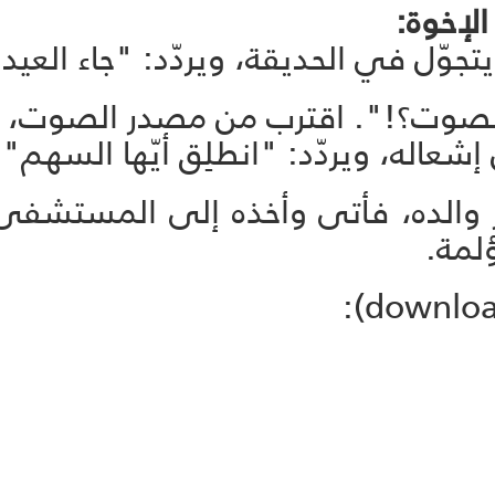
الإخوة:
يتجوّل في الحديقة، ويردّد: "جاء العي
 الصوت؟!". اقترب من مصدر الصوت، إ
عاله، ويردّد: "انطلِق أيّها السهم".
 والده، فأتى وأخذه إلى المستشفى.
ؤلمة.