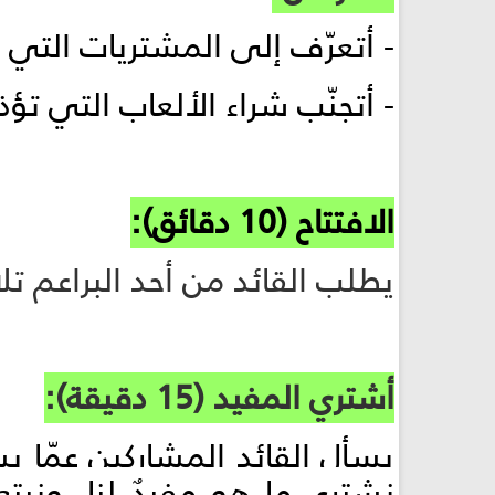
- أتعرّف إلى المشتريات التي ي
- أتجنّب شراء الألعاب التي تؤ
الافتتاح (10 دقائق):
يطلب القائد من أحد البراعم تلاوة
أشتري المفيد (15 دقيقة):
يسأل القائد المشاركين عمّا ي
نشتري ما هو مفيدٌ لنا، ونبتع