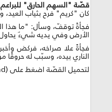
قصّة "السهم الحارق" للبراعم 
كان "كريم" فرح بثياب العيد، و
فجأةً توقفّ، وسأل: "ما هذا
الأرض وفي يديه شيءٌ يحاول إش
فجأةً علا صراخه، فركض وأخبر
الناري بيده، وسبّب له حروقًا م
لتحميل القصّة اضغط على (download):