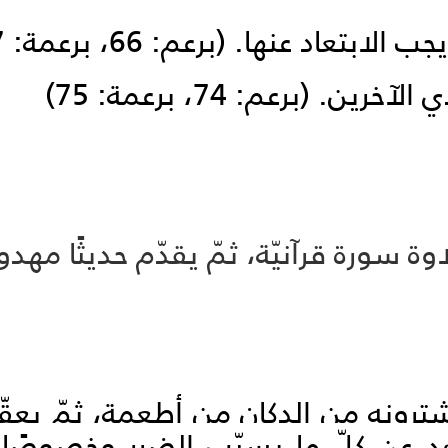
جب الابتعاد عنها.
(برعم: 66، برعمة: 67)
ذي الآخرين.
(برعم: 74، برعمة: 75)
 سورة قرآنيّة، ثمّ يقدّم حديثًا مهدويًّ
شترونه من الدكان من أطعمة، ثمّ يعقّب
د عن كلّ ما يسبّب الضرر وخصوصًا ا