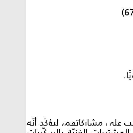
ا.
 على مشاركاتهم، ليؤكّد أنّه
لمشتريات الغنيّة بالسكّريات