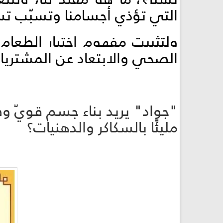
التي تؤذي أجسامنا وتسبّب ت
ولتثبيت مفهوم اختيار الطعام
الصحي والابتعاد عن المشتريات
"جواد" يريد بناء جسم قويّ وصحّي
مليئًا بالسكاكر والدهنيات؟