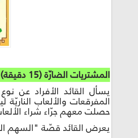
المشتريات الضارّة (15 دقيقة):
يسأل القائد الأفراد عن نو
المفرقعات والألعاب الناريّة 
حصلت معهم جرّاء شراء الألعاب ال
يعرض القائد قصّة "السهم الح