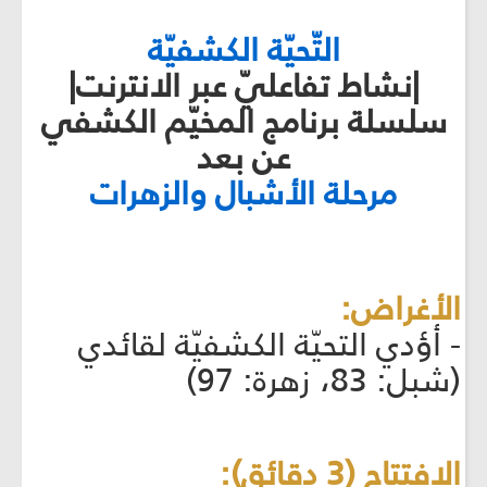
التّحيّة الكشفيّة
|نشاط تفاعليّ عبر الانترنت|
سلسلة برنامج المخيّم الكشفي
عن بعد
مرحلة الأشبال والزهرات
الأغراض:
- أؤدي التحيّة الكشفيّة لقائدي
(شبل: 83، زهرة: 97)
الافتتاح (3 دقائق):