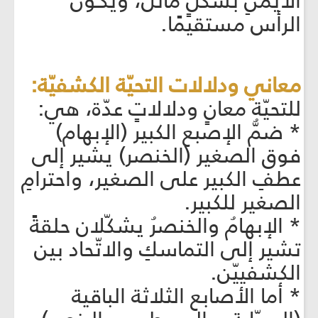
الأيمنِ بشكلٍ مائل، ويكـون
الرأس مستقيمًا.
معاني ودلالات التحيّة الكشفيّة:
للتحيّة معانٍ ودلالاتٍ عدّة، هي:
* ضمُّ الإصبع الكبير (الإبهام)
فوق الصغير (الخنصر) يشير إلى
عطفِ الكبير على الصغير، واحترامِ
الصغير للكبير.
* الإبهامُ والخنصرُ يشكّلان حلقةً
تشير إلى التماسكِ والاتّحاد بين
الكشفييّن.
* أما الأصابع الثلاثة الباقية