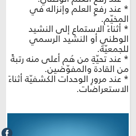
* عند رفعِ العلم وإنزاله في
المخيّم.
* أثناءَ الاستماع إلى النشيد
الوطني أو النشيد الرسمي
للجمعيّة.
* عند تحيّةِ من هُم أعلى منه رتبةً
من القادة والمفوّضين.
* عند مرورِ الوحدات الكشفيّة أثناءَ
الاستعراضات.