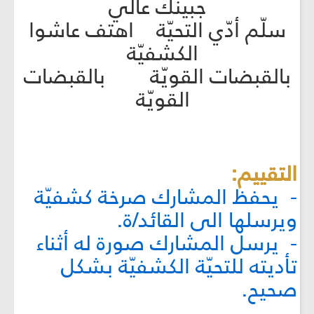
جبينك عالي
سلّم أدّي التحيّة اهتف عاشوا
الكشفيّة
بالقبضات القويّة بالقبضات
القويّة
التقييم:
- يحفظ المشارك صرخة كشفيّة
ويرسلها الى القائد/ة.
- يرسل المشارك صورة له أثناء
تأديته للتحيّة الكشفيّة بشكل
صحيح.