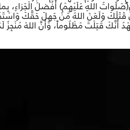
َلَواتُ اللهِ عَلَيْهِمْ) أَفْضلَ الْجَزاءِ، بِما ص
 قَتَلَكَ وَلَعَنَ اللهُ مَنْ جَهِلَ حَقَّكَ وَاسْتَخَ
َدُ أَنَّكَ قُتِلْتَ مَظْلُوماً، وَأَنَّ اللهَ مُنْجِزٌ ل