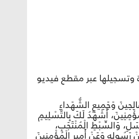
رة وتسجيلها عبر مقطع فيديو
ّالِحِينَ وَجَمِيعِ الشُّهَداءِ
مُؤْمِنِينَ، أَشْهَدُ لَكَ بِالتَّسْلِيمِ
ْسَلِ، وَالسِّبْطِ الْمُنْتَجَبِ،
ْ رَسُولِهِ وَعَنْ أَمِيرِ الْمُؤْمِنينَ