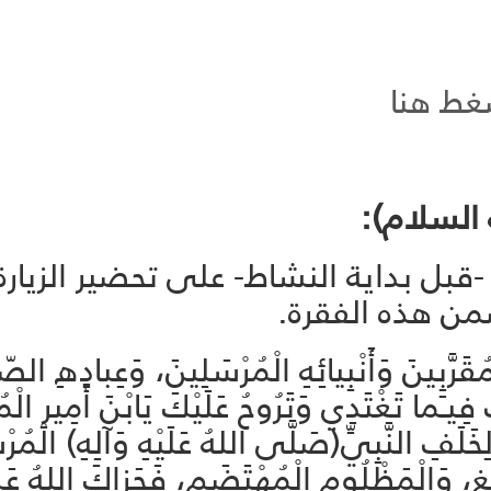
غط هنا
 السلام):
 -قبل بداية النشاط- على تحضير الزيا
من هذه الفقرة.
رَّبِينَ وَأَنْبِيائِهِ الْمُرْسَلِينَ، وَعِبادِهِ الص
فِيـَما تَغْتَدِي وَتَرُوحُ عَلَيْكَ يَابْنَ أَمِيرِ الْ
خَلَفِ النَّبِيِّ(صَلَّى اللهُ عَلَيْهِ وَآلِهِ) الْمُر
ِّغِ، وَالْمَظْلُومِ الْمُهْتَضَمِ، فَجَزاكَ اللهُ عَن