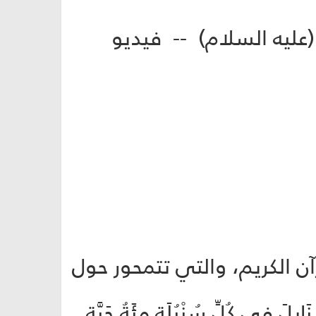
و الفضل (عليه السلام) -- فيديو
رآن الكريم، والتي تتمحور حول
ابِلَ فِي كُلِّ سُنْبُلَةٍ مِئَةُ حَبَّةٍ