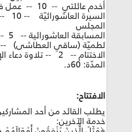
أخدم عائلتي -- 10 -- عمل فردي
السير
المجلس
المسابقة العاشورائية -- 5 -- رسالة نصية
لطميّة (ساقي العطاشى) -- 5 -- رابط للمشاهدة على يوتيو
الاختتام -- 2 -- تلاوة دعاء الإمام الحجّة (عجّل الله فرجه)
المدّة: 60د.
الافتتاح:
يطلب القائد من أحد المشاركين ا
خدمة الآخرين:
﴿مَثَلُ الَّذِينَ يُنْفِقُونَ أَمْوَالَهُمْ فِ