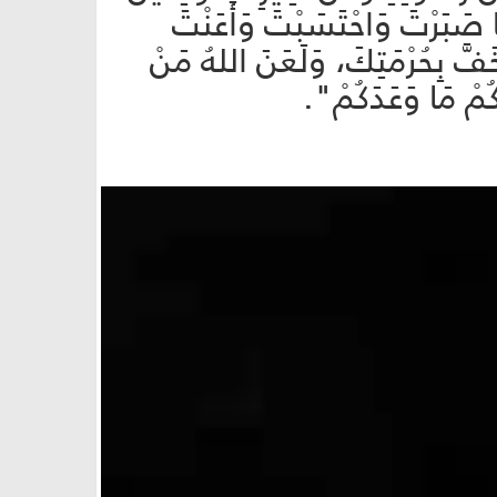
َبَرْتَ وَاحْتَسَبْتَ وَأَعَنْتَ
فَّ بِحُرْمَتِكَ، وَلَعَنَ اللهُ مَنْ
َكُمْ مَا وَعَدَكُمْ".