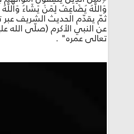
وَاللَّهُ يُضَاعِفُ لِمَنْ يَشَاءُ وَاللَّهُ وَاسِ
ثمّ يقدّم الحديث الشريف عبر
عن النبي الأكرم (صلّى الله ع
تعالى عمره" .