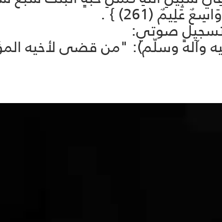
عٌ عَلِيمٌ (261) } .
 تسجيلٍ صوتي:
ليه وآله وسلّم): "من قضى لأخيه المؤ