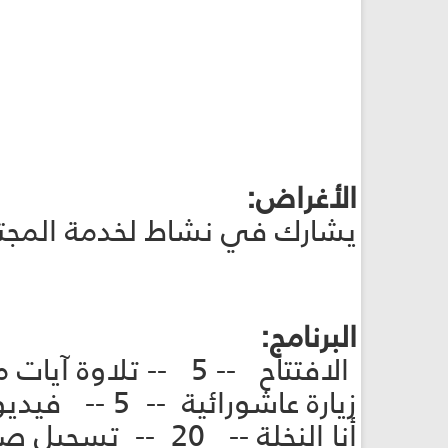
الأغراض:
يشارك في نشاط لخدمة المجتمع. (برعمة
البرنامج:
الافتتاح -- 5 -- تلاوة آيات من القرآن الكريم + حديث شريف
زيارة عاشورائية -- 5 -- فيديو أو تسجيل صوتي
أنا النخلة -- 20 -- تسجيل صوتي -- بطاقة النشاط +فيديو النشاط