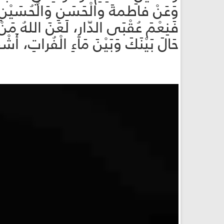
وَعَنْ فاطمةَ والْحَسَنِ وَالْحُسَيْنِ(ص
فَنِعْمَ عُقْبَى الدّارِ، لَعَنَ اللهُ مَنْ
حَالَ بَيْنَكَ وَبَيْنَ مَاءِ الْفُراتِ، أَشْه