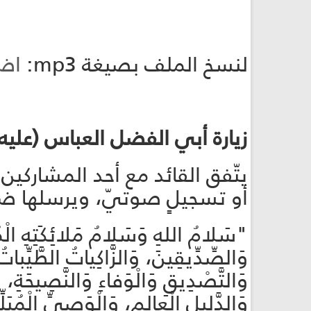
لنسخ الملف بصيغة mp3:
اض
زيارة أبي الفضل العباس (عليه
يتّفق القائد مع أحد المشاركين
أو تسجيلٍ صوتيّ، ويرسلها ض
"سَلامُ اللهِ وَسَلامُ مَلائِكَتِهِ الْمُقَ
وَالصِّدِّيقِينَ، وَالزَّاكِياتُ الطَّيِّباتُ 
وَالتَّصْدِيقِ وَالْوَفاءِ وَالنَّصِيحَةِ، لِ
وَالدَّليلِ الْعالِمِ، وَالْوَصِيِّ الْمُبَل