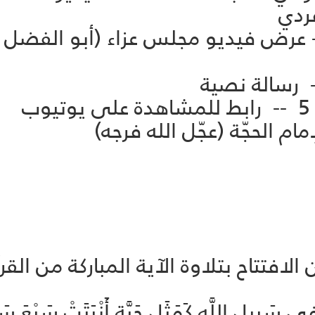
ة العاشورائيّة -- 10 -- عرض فيديو مجلس عزاء (أب
ب
لافتتاح بتلاوة الآية المباركة من الق
ي سَبِيلِ اللَّهِ كَمَثَلِ حَبَّةٍ أَنْبَتَتْ سَبْعَ سَنَ