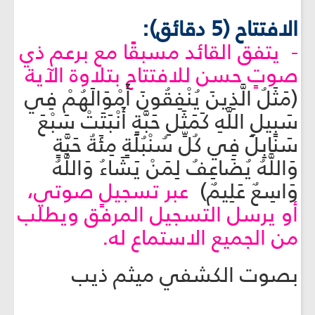
الافتتاح (5 دقائق):
- يتفق القائد مسبقًا مع برعم ذي
صوتٍ حسن للافتتاح بتلاوة الآية
(مَثَلُ الَّذِينَ يُنْفِقُونَ أَمْوَالَهُمْ فِي
سَبِيلِ اللَّهِ كَمَثَلِ حَبَّةٍ أَنْبَتَتْ سَبْعَ
سَنَابِلَ فِي كُلِّ سُنْبُلَةٍ مِئَةُ حَبَّةٍ
وَاللَّهُ يُضَاعِفُ لِمَنْ يَشَاءُ وَاللَّهُ
وَاسِعٌ عَلِيمٌ)
عبر تسجيلٍ صوتي،
أو يرسل التسجيل المرفق ويطلب
من الجميع الاستماع له.
بصوت الكشفي ميثم ذيب