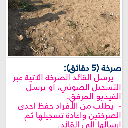
صرخة (5 دقائق):
- يرسل القائد الصرخة الآتية عبر
التسجيل الصوتي، أو يرسل
الفيديو المرفق.
- يطلب من الأفراد حفظ احدى
الصرختين واعادة تسجيلها ثم
ارسالها الى القائد.