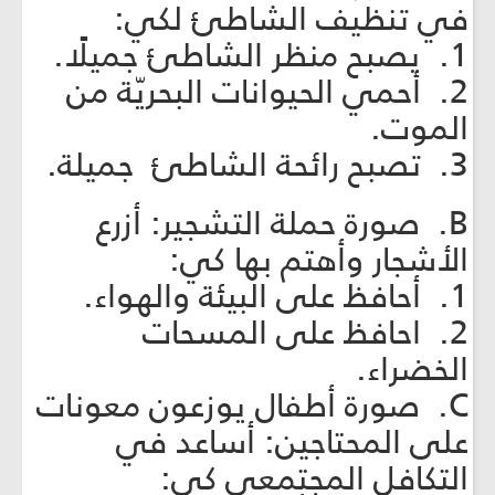
في تنظيف الشاطئ لكي:
1. يصبح منظر الشاطئ جميلًا.
2. أحمي الحيوانات البحريّة من
الموت.
3. تصبح رائحة الشاطئ جميلة.
B. صورة حملة التشجير: أزرع
الأشجار وأهتم بها كي:
1. أحافظ على البيئة والهواء.
2. احافظ على المسحات
الخضراء.
C. صورة أطفال يوزعون معونات
على المحتاجين: أساعد في
التكافل المجتمعي كي: