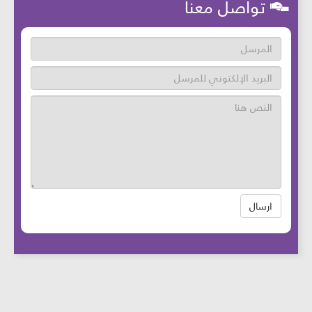
تواصل معنا
ارسال
عدد زوار الموقع: 46808952 آخر تحديث:
2025-