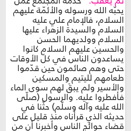
ثمّ يعقب:
"خدمة المجتمع عملٌ
يحبّه الله ورسوله والأئمّة عليهم
السلام، فالإمام علي عليه
السلام والسيدة الزهراء عليها
السلام وولديهما الحسن
والحسين عليهم السلام كانوا
يساعدون الناس في كلّ الأوقات
حتى وهم صائمون حين قدّموا
طعامهم لليتيم والمسكين
والأسير ولم يبقَ لهم سوى الماء
فأفطروا عليه. والرسول (صلّى
الله عليه وآله وسلّم) حثّنا في
حديثه الذي قرأناه منذ قليل على
قضاء حوائج الناس وأخبرنا أن من