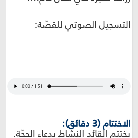
التسجيل الصوتي للقصّة:
الاختتام (3 دقائق):
يختتم القائد النشاط بدعاء الحجّة.