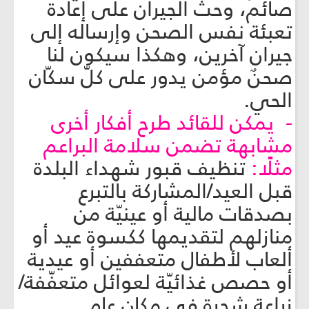
صائم، وحثّ الجيران على إعادة
تعبئة نفس الصحن وإرساله إلى
جيران آخرين، وهكذا سيكون لنا
صحنٌ مؤمن يدور على كلّ سكّان
الحي.
- يمكن للقائد طرح أفكار أخرى
مشابهة تضمن سلامة البراعم
مثلًا:
تنظيف قبور شهداء البلدة
قبل العيد/المشاركة بالتبرع
بصدقات مالية أو عينيّة من
منازلهم لتقديمها ككسوة عيد أو
ألعاب لأطفال متعففين أو عيدية
أو حصص غذائيّة لعوائل متعفّفة/
زراعة شجرة في مكان عام....