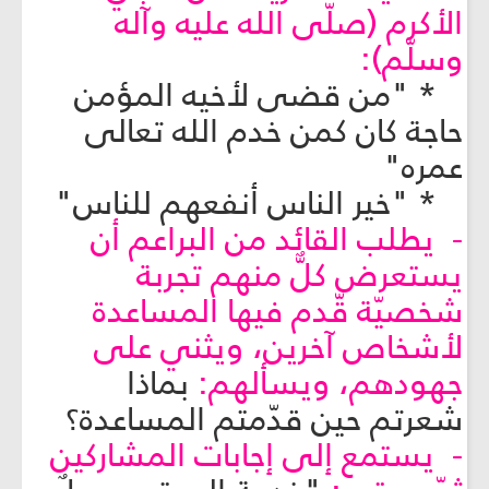
الأكرم (صلّى الله عليه وآله
وسلّم):
* "من قضى لأخيه المؤمن
حاجة كان كمن خدم الله تعالى
عمره"
* "خير الناس أنفعهم للناس"
- يطلب القائد من البراعم أن
يستعرض كلٌّ منهم تجربة
شخصيّة قّدم فيها المساعدة
لأشخاص آخرين، ويثني على
جهودهم، ويسألهم:
بماذا
شعرتم حين قدّمتم المساعدة؟
- يستمع إلى إجابات المشاركين