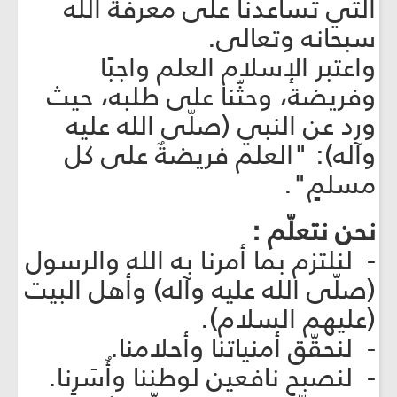
التي تساعدنا على معرفة الله
سبحانه وتعالى.
واعتبر الإسلام العلم واجبًا
وفريضة، وحثّنا على طلبه، حيث
ورد عن النبي (صلّى الله عليه
وآله): "العلم فريضةٌ على كل
مسلمٍ".
نحن نتعلّم :
- لنلتزم بما أمرنا به الله والرسول
(صلّى الله عليه وآله) وأهل البيت
(عليهم السلام).
- لنحقّق أمنياتنا وأحلامنا.
- لنصبح نافعين لوطننا وأُسَرِنا.