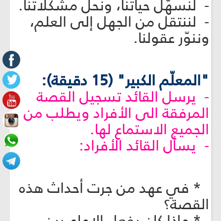
- لنسهّل حياتنا، ونحلّ مشكلاتنا.
- لننتقل من الجهل إلى العلم،
وننوّر عقولنا.
"المعلّم الكبير" (15 دقيقة):
- يرسل القائد تسجيل القصة
المرفقة الى الأفراد ويطلب من
الجميع الاستماع لها.
- يسأل القائد الأفراد:
* في عهد من جرت أحداث هذه
القصة؟
* ماذا كان يفعل الإمام بين