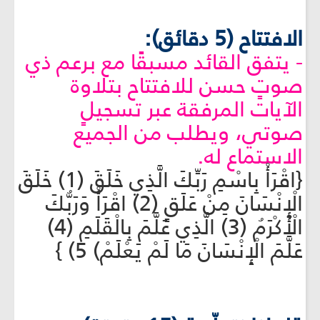
الافتتاح (5 دقائق):
- يتفق القائد مسبقًا مع برعم ذي
صوتٍ حسن للافتتاح بتلاوة
الآيات المرفقة عبر تسجيلٍ
صوتي، ويطلب من الجميع
الاستماع له.
{اقْرَأْ بِاسْمِ رَبِّكَ الَّذِي خَلَقَ (1) خَلَقَ
الْإِنْسَانَ مِنْ عَلَقٍ (2) اقْرَأْ وَرَبُّكَ
الْأَكْرَمُ (3) الَّذِي عَلَّمَ بِالْقَلَمِ (4)
عَلَّمَ الْإِنْسَانَ مَا لَمْ يَعْلَمْ) 5) }