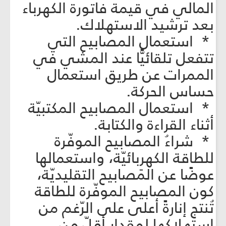
المالي في قيمة فاتورة الكهرباء
بعد ترشيد الاستهلاك.
* استعمال المصابيح التي
تتفعل تلقائيًّا عند المشي في
الممرات عن طريق استعمال
حساس الحركة.
* استعمال المصابيح المكتبيّة
أثناء القراءة والكتابة.
* شراءُ المصابيح الموفّرة
للطاقة الكهربائيّة، واستعمالها
عوضًا عن المَصابيح التقليديّة،
كون المصابيح الموفّرة للطاقة
تُنتج إنارةً أعلى على الرّغم من
استهلاكها لمقدارٍ أقلّ من