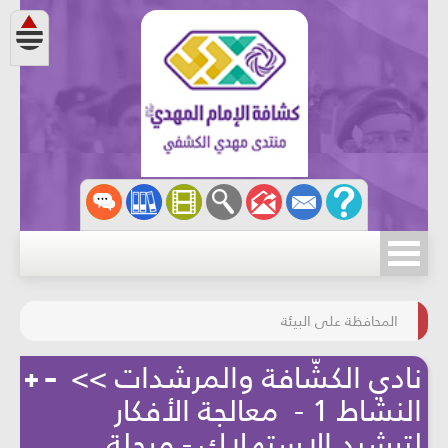
مسابقة الركب الحسينيّ
المحافظة على البيئة
نادي الكشّافة والمرشدات >>
النشاط 1 - معالجة الأفكار
لترشيد الاستهلاك - مرحلة