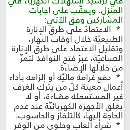
في ترشيد استهلاك الكهرباء في
المنزل. ويعقّب على إجابات
المشاركين وفق الآتي:
* الاعتمادُ على طرق الإنارة
الطبيعيّة خلال أوقات النهار،
وتقليل الاعتماد على طرق الإنارة
الصناعيّة، عبرَ فتح النوافذ لتمرّ
من خلالها الإضاءة.
* دفع غرامة ماليّة أو إلزامه بأداء
أعمال معينة كلّ من يترك الغرف
غير المستعملة مضاءة، أو لا
يغلق الأجهزة الكهربائيّة عند عدم
الحاجة إليها، كالتلفاز والحاسوب.
* شراء ألعاب وحلوى من الوفر