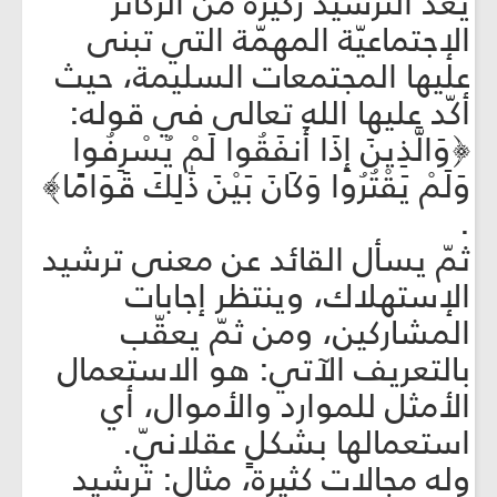
يعدّ الترشيد ركيزةً من الركائز
الإجتماعيّة المهمّة التي تبنى
عليها المجتمعات السليمة، حيث
أكّد عليها الله تعالى في قوله:
﴿وَالَّذِينَ إِذَا أَنفَقُوا لَمْ يُسْرِفُوا
وَلَمْ يَقْتُرُوا وَكَانَ بَيْنَ ذَٰلِكَ قَوَامًا﴾
.
ثمّ يسأل القائد عن معنى ترشيد
الإستهلاك، وينتظر إجابات
المشاركين، ومن ثمّ يعقّب
بالتعريف الآتي: هو الاستعمال
الأمثل للموارد والأموال، أي
استعمالها بشكلٍ عقلانيّ.
وله مجالات كثيرة، مثال: ترشيد