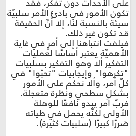
على الأحداث دون تفكّر، فقد
تكون الأمور في بادئ الأمر سلبيّة
سيئة بالنسبة لنا، إلا أنّ الحقيقة
قد تكون غير ذلك.
فيلفت انتباهنا إلى أمرٍ في غاية
الأهميّة يعتبر أساسًا لعمليات
التفكير ألا وهو التفكير بسلبيات
"تكرهوا" وإيجابيات "تحبّوا" في
كلّ أمر، وألا نحكم على الأمور
بشكلٍ سطحي ونظرة متعجلة.
فربّ أمر يبدو نافعًا للوهلة
الأولى لكنّه يحمل في طياته
ضررًا كبيرًا (سلبيات كثيرة).