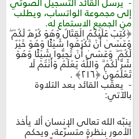
- يرسل القائد التسجيل الصوتي
إلى مجموعة الواتساب، ويطلب
من الجميع الاستماع له.
﴿كُتِبَ عَلَيْكُمُ الْقِتَالُ وَهُوَ كُرْهٌ لَكُمْ ۖ
وَعَسَىٰ أَنْ تَكْرَهُوا شَيْئًا وَهُوَ خَيْرٌ
لَكُمْ ۖ وَعَسَىٰ أَنْ تُحِبُّوا شَيْئًا وَهُوَ
شَرٌّ لَكُمْ ۗ وَاللَّهُ يَعْلَمُ وَأَنْتُمْ لَا
تَعْلَمُونَ ﴿٢١٦﴾ .
- يعقّب القائد بعد التلاوة
بالآتي:
ينبّه الله تعالى الإنسان ألا يأخذ
الأمور بنظرةٍ متسرّعة، ويحكم