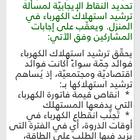
تحديد النقاط الإيجابيّة لمسألة
ترشيد استهلاك الكهرباء في
المنزل. ويعقّب على إجابات
المشاركين وفق الآتي:
يحقّق ترشيد استهلاك الكهرباء
فوائد جمّة سواءً أكانت فوائد
اقتصاديّة ومجتمعيّة، إذ يُساهم
ترشيد استهلاكها بـ:
* انقاص قيمة فاتورة الكهرباء
التي يدفعها المستهلك
* تجنّب انقطاع الكهرباء في
أوقات الذروة، أي في الفترة التى
يزيد فيها الطلب على الطاقة،