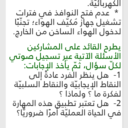
الكهربائيّة.
* عدم فتح النوافذ في فترات
تشغيل جهاز مُكيّف الهواء؛ تجنّبًا
لدخول الهواء الساخن من الخارج.
يطرح القائد على المشاركين
الأسئلة الآتية عبر تسجيل صوتي
لكلّ سؤال، ثمّ يأخذ الإجابات:
1- هل ينظر الفرد عادةً إلى
النقاط الإيجابيّة والنقاط السلبيّة
لفكرة ما ؟ ولماذا ؟
2- هل تعتبر تطبيق هذه المهارة
في الحياة العمليّة أمرًا ضروريًّا؟