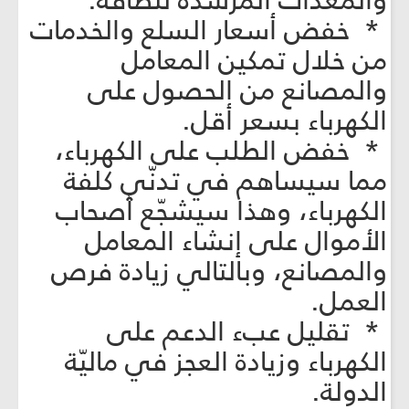
والمعدات المرشدة للطاقة.
* خفض أسعار السلع والخدمات
من خلال تمكين المعامل
والمصانع من الحصول على
الكهرباء بسعر أقل.
* خفض الطلب على الكهرباء،
مما سيساهم في تدنّي كلفة
الكهرباء، وهذا سيشجّع أصحاب
الأموال على إنشاء المعامل
والمصانع، وبالتالي زيادة فرص
العمل.
* تقليل عبء الدعم على
الكهرباء وزيادة العجز في ماليّة
الدولة.