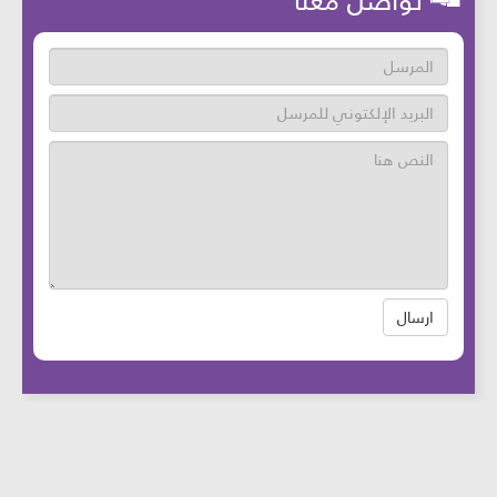
تواصل معنا
ارسال
عدد زوار الموقع: 46659737 آخر تحديث:
2025-