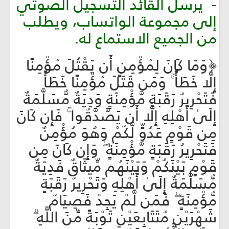
- يرسل القائد التسجيل الصوتي
إلى مجموعة الواتساب، ويطلب
من الجميع الاستماع له.
﴿وَمَا كَانَ لِمُؤْمِنٍ أَن يَقْتُلَ مُؤْمِنًا
إِلَّا خَطَأً ۚ وَمَن قَتَلَ مُؤْمِنًا خَطَأً
فَتَحْرِيرُ رَقَبَةٍ مُّؤْمِنَةٍ وَدِيَةٌ مُّسَلَّمَةٌ
إِلَىٰ أَهْلِهِ إِلَّا أَن يَصَّدَّقُوا ۚ فَإِن كَانَ
مِن قَوْمٍ عَدُوٍّ لَّكُمْ وَهُوَ مُؤْمِنٌ
فَتَحْرِيرُ رَقَبَةٍ مُّؤْمِنَةٍ ۖ وَإِن كَانَ مِن
قَوْمٍ بَيْنَكُمْ وَبَيْنَهُم مِّيثَاقٌ فَدِيَةٌ
مُّسَلَّمَةٌ إِلَىٰ أَهْلِهِ وَتَحْرِيرُ رَقَبَةٍ
مُّؤْمِنَةٍ ۖ فَمَن لَّمْ يَجِدْ فَصِيَامُ
شَهْرَيْنِ مُتَتَابِعَيْنِ تَوْبَةً مِّنَ اللَّهِ ۗ