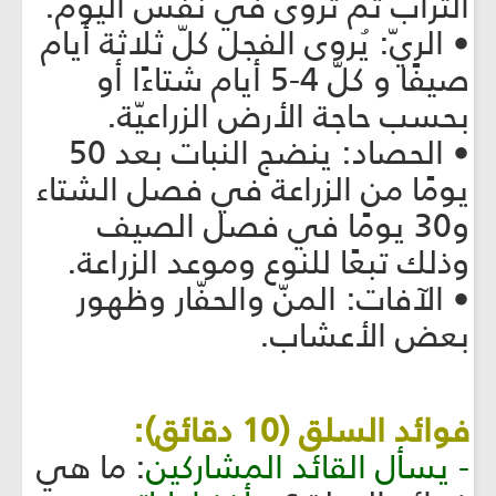
التراب ثم تُروى في نفس اليوم.
• الريّ: يُروى الفجل كلّ ثلاثة أيام
صيفًا و كلّ 4-5 أيام شتاءًا أو
بحسب حاجة الأرض الزراعيّة.
• الحصاد: ينضج النبات بعد 50
يومًا من الزراعة في فصل الشتاء
و30 يومًا في فصل الصيف
وذلك تبعًا للنوع وموعد الزراعة.
• الآفات: المنّ والحفّار وظهور
بعض الأعشاب.
فوائد السلق (10 دقائق):
- يسأل القائد المشاركين
: ما هي