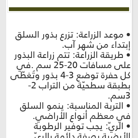
• موعد الزراعة: تزرع بذور السلق
إبتداء من شهر آب.
• طريقة الزراعة: تتم زراعة البذور
على مسافات 20-25 سم .في
كل حفرة توضع 3-4 بذور وتُغطّى
بطبقة سطحيّة من التراب 2-
3سم.
• التربة المناسبة: ينمو السلق
في معظم أنواع الأراضي.
• الريّ: يجب توفير الرطوبة
الأرضية بصفة دائمة بالريّ