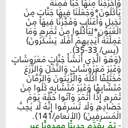
وَأَخْرَجْنَا مِنْهَا حَبًّا فَمِنْهُ
يَأْكُلُونَ*وَجَعَلْنَا فِيهَا جَنَّاتٍ مِنْ
نَخِيلٍ وَأَعْنَابٍ وَفَجَّرْنَا فِيهَا مِنَ
الْعُيُونِ*لِيَأْكُلُوا مِنْ ثَمَرِهِ وَمَا
عَمِلَتْهُ أَيْدِيهِمْ أَفَلَا يَشْكُرُونَ)
(يس/ 33-35).
(وَهُوَ الَّذِي أَنْشَأَ جَنَّاتٍ مَعْرُوشَاتٍ
وَغَيْرَ مَعْرُوشَاتٍ وَالنَّخْلَ وَالزَّرْعَ
مُخْتَلِفًا أُكُلُهُ وَالزَّيْتُونَ وَالرُّمَّانَ
مُتَشَابِهًا وَغَيْرَ مُتَشَابِهٍ كُلُوا مِنْ
ثَمَرِهِ إِذَا أَثْمَرَ وَآتُوا حَقَّهُ يَوْمَ
حَصَادِهِ وَلَا تُسْرِفُوا إِنَّهُ لَا يُحِبُّ
الْمُسْرِفِينَ) (الأنعام/141).
- ثمّ يقدّم حديثًا مهدويًّا عبر