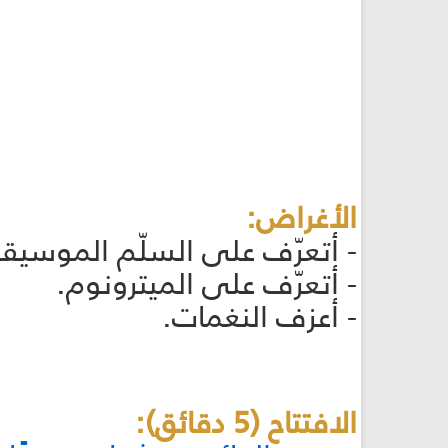
الأغراض:
- أتعرّف على السلّم الموسيقي
- أتعرّف على الميترونوم.
- أعزف النغمات.
الافتتاح (5 دقائق):