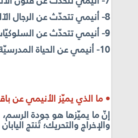
7- أنيمي تتحدّث عن فنون الألعاب والمغامرات.
8- أنيمي تتحدّث عن الرجال الآليّين والمتحوّلين.
9- أنيمي تتحدّث عن السلوكيّات غير السويّة.
10- أنيمي عن الحياة المدرسيّة.
• ما الذي يميّز الأنيمي عن با
إنّ ما يميّزها هو جودة الرسم
والإخراج والتحريك؛ تُنتج اليابان حوالي 200 أنيمي في العام ا