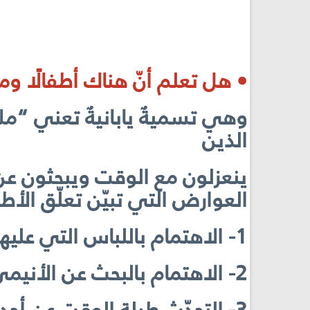
• هل تعلم أنّ هناك أطفالًا و
وهي تسميةٌ يابانيةٌ تعني “مل
الذين
ينعزلون مع الوقت ويبحثون عن 
العوارض التي تبيّن تعلّق الأط
1- الاهتمام باللباس التي عليها رسومات الأنيمي.
2- الاهتمام بالبحث عن الأنيمي على الانترنت.