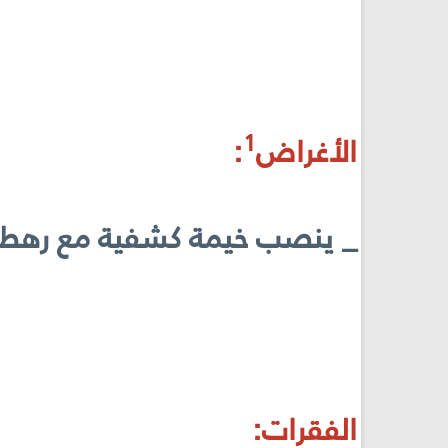
1
الأغراض
:
_ ينصب خيمة كشفية مع رهطه
الفقرات: