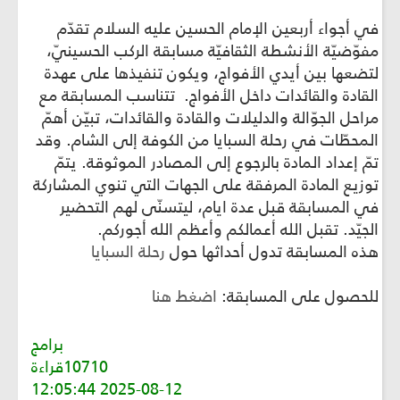
في أجواء أربعين الإمام الحسين عليه السلام تقدّم
مفوّضيّة الأنشطة الثقافيّة مسابقة الركب الحسينيّ،
لتضعها بين أيدي الأفواج، ويكون تنفيذها على عهدة
القادة والقائدات داخل الأفواج. تتناسب المسابقة مع
مراحل الجوّالة والدليلات والقادة والقائدات، تبيّن أهمّ
المحطّات في رحلة السبايا من الكوفة إلى الشام. وقد
تمّ إعداد المادة بالرجوع إلى المصادر الموثوقة. يتمّ
توزيع المادة المرفقة على الجهات التي تنوي المشاركة
في المسابقة قبل عدة ايام، ليتسنّى لهم التحضير
الجيّد. تقبل الله أعمالكم وأعظم الله أجوركم.
هذه المسابقة تدول أحداثها حول
رحلة السبايا
للحصول على المسابقة:
اضغط هنا
برامج
10710قراءة
2025-08-12 12:05:44