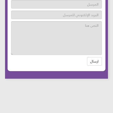
ارسال
عدد زوار الموقع: 46649005 آخر تحديث:
2025-
08-12
الساعة: 12:05 بتوقيت بيروت