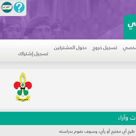
ي
[onshow; if [var.uok] = 1; then
لشخصي
تسجيل خروج
دخول المشتركين
تسجيل إشتراك
ت وآراء
 طرح أي مقترح أو رأي، وسوف نقوم بدراسته