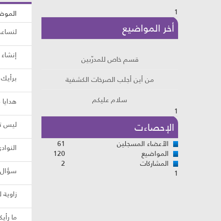
1
الموض
أخر المواضيع
لنساعد
إنشاء 
قسم خاص للمدرّبين
من أين أجلب الصرخات الكشفية
برأيك 
سلام عليكم
هدايا 
1
هل انت كثير النسيان
ليس تم
الإحصاءت
الأعضاء المسجلين
61
النواد
المواضيع
120
المشاركات
2
سؤال 
1
زاوية 
ما رأي