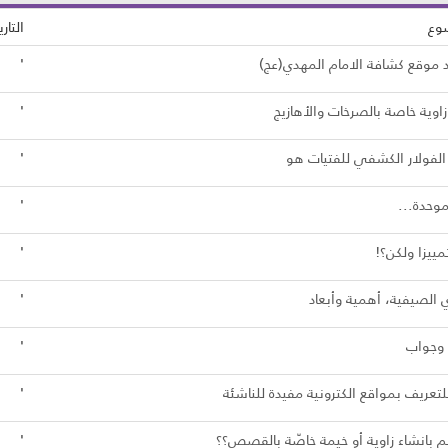
وع
التاري
 موقع كشافة الامام المهدي(عج)
'
زاوية خاصة بالصرخات والأهازيج
'
الفولار الكشفي للفتيات هو
'
موحدة...
'
ييزا ولكن؟!
'
ي الصيفية، أهمية وأبعاد
'
وجواب
'
للتعريف بمواقع الكترونية مفيدة للناشئة
'
كم بانشاء زاوية أو خيمة خاصّة بالقصص؟؟
'