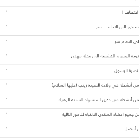
اختطاف !
'
نتدى:الى الامام ...سر
'
الى الامام سر
'
ودة الرسوم الكشفية الى مجلة مهدي
'
نصرة الرسول
'
من أنشطة في ولادة السيدة زينب (عليها السلام)
'
من أنشطة في ذكرى استشهاد السيدة الزهراء
'
ن جميع أعضاء المنتدى الانتباه للأمور التالية
'
ى أفضل
'