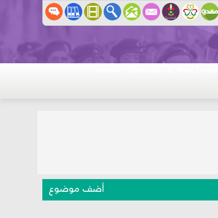
]
] [onshow; if [var.uok] = 0; then
أضف موضوع