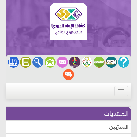
القائمة
المنتديات
المدرّبين