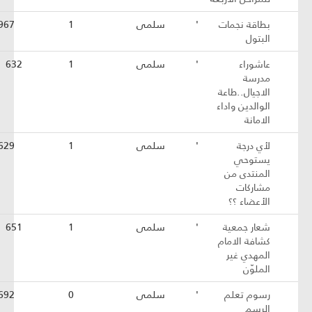
بطاقة نجمات
'
سلمى
1
967
البتول
عاشوراء
'
سلمى
1
632
مدرسة
الاجيال..طاعة
الوالدين واداء
الامانة
لأي درجة
'
سلمى
1
629
يستوحي
المنتدى من
مشاركات
الأعضاء ؟؟
شعار جمعية
'
سلمى
1
651
كشافة الامام
المهدي غير
الملوّن
رسوم تعلم
'
سلمى
0
692
الرسم