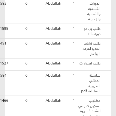
الدورات
'
Abdallah
0
1583
الكشفية
والثقافية
والإدارية
طلب برنامج
'
Abdallah
0
1595
دورة قائد
طلب نشاط
'
Abdallah
0
1491
الغدير لفرقة
البراعم
طلب اصدارات
'
Abdallah
0
1527
سلسلة
'
Abdallah
0
1584
الحقائب
التدريبية
التفاعلية pdf
مطلوب
'
Abdallah
0
1466
تسجيل صوتي
لنشيد "سهرة