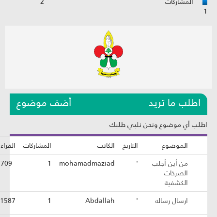
المشاركات
2
اطلب ما تريد
أضف موضوع
طلب أي موضوع ونحن نلبي طلبك
الموضوع
التاريخ
الكاتب
المشاركات
القراءات
من أين أجلب
'
mohamadmaziad
1
5709
الصرخات
الكشفية
ارسال رساله
'
Abdallah
1
1587