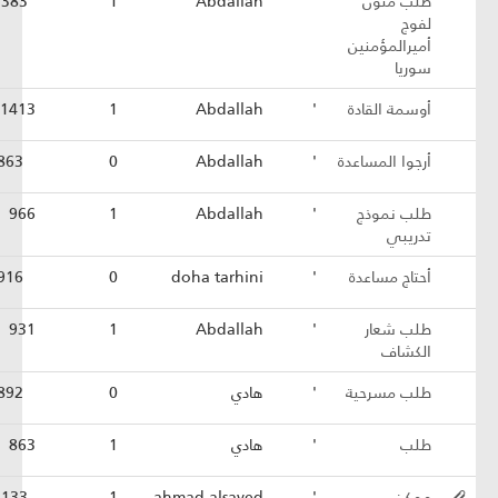
طلب متون
'
Abdallah
1
1383
لفوج
أميرالمؤمنين
سوريا
أوسمة القادة
'
Abdallah
1
1413
أرجوا المساعدة
'
Abdallah
0
863
طلب نموذج
'
Abdallah
1
966
تدريبي
أحتاج مساعدة
'
doha tarhini
0
916
طلب شعار
'
Abdallah
1
931
الكشاف
طلب مسرحية
'
هادي
0
892
طلب
'
هادي
1
863
ممكن
'
ahmad alsayed
1
1133