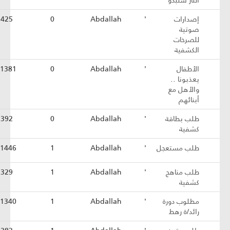
النار ستبدو"
إصدارات
'
Abdallah
0
1425
صوتية
للصرخات
الكشفية
الأطفال
'
Abdallah
0
1381
يعذبونا ..
والأهل مع
أبنائهم
طلب بطاقة
'
Abdallah
0
1392
كشفية
طلب مستعجل
'
Abdallah
1
1446
طلب مناهج
'
Abdallah
1
1329
كشفية
مطلوب دورة
'
Abdallah
1
1340
رائد/ة رهط