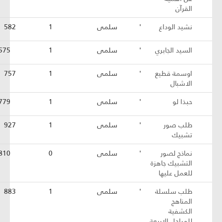
القرآن
نشيد الوداع
'
سلمى
1
582
السيد الجابري
'
سلمى
1
575
اوسمة قطيع
'
سلمى
1
757
الاشبال
حبذا لو
'
سلمى
1
779
طلب صور
'
سلمى
1
927
تشبيك
نماذج لصور
'
سلمى
0
810
التشبيك جاهزة
للعمل عليها
طلب سلسلة
'
سلمى
1
883
المناهج
الكشفية
للمراحل الاربعة