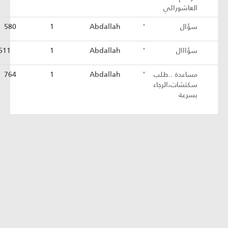
العاشورائي
سؤال
'
Abdallah
1
580
سؤااال
'
Abdallah
1
611
مساعدة ..طلب
'
Abdallah
1
764
سكتشات،الرجاء
بسرعة