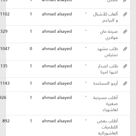
ألعاب للأشبال
'
ahmad alsayed
1
1102
و البراعم
صرخة ماي
'
ahmad alsayed
1
1329
فولاري
طلب مشهد
'
ahmad alsayed
0
1047
تمثيلي
طلب اصدار
'
ahmad alsayed
1
1135
احيوا امرنا
أرجو المساعدة
'
ahmad alsayed
1
1143
أطلب مسرحية
'
ahmad alsayed
1
926
صغيرة
لعاشوراء
أطلب بعض
'
ahmad alsayed
1
892
اللطميات
العاشورائية