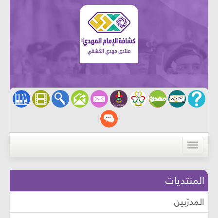
القائمة
المنتديات
المدرّبين