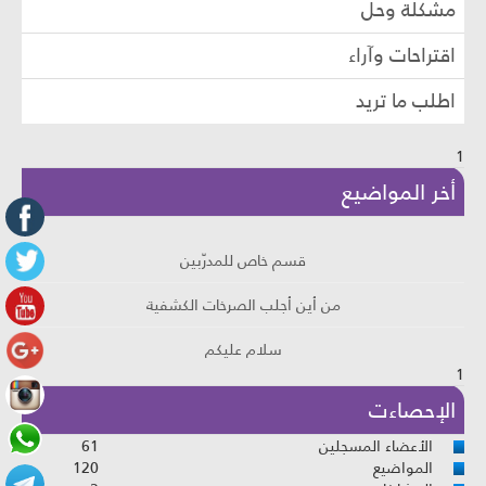
مشكلة وحل
اقتراحات وآراء
اطلب ما تريد
1
أخر المواضيع
قسم خاص للمدرّبين
من أين أجلب الصرخات الكشفية
سلام عليكم
1
هل انت كثير النسيان
الإحصاءت
الأعضاء المسجلين
61
المواضيع
120