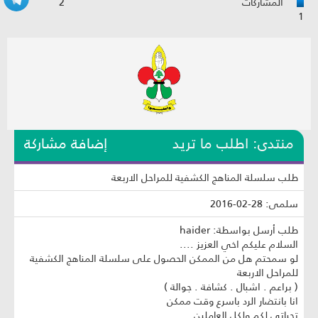
المشاركات
2
1
منتدى: اطلب ما تريد
إضافة مشاركة
طلب سلسلة المناهج الكشفية للمراحل الاربعة
سلمى: 28-02-2016
طلب أرسل بواسطة: haider
السلام عليكم اخي العزيز ....
لو سمحتم هل من الممكن الحصول على سلسلة المناهج الكشفية
للمراحل الاربعة
( براعم . اشبال . كشافة . جوالة )
انا بانتضار الرد باسرع وقت ممكن
تحياتي لكم ولكل العاملين ....