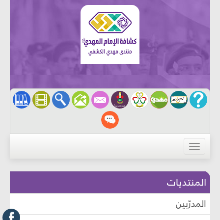
القائمة
المنتديات
المدرّبين