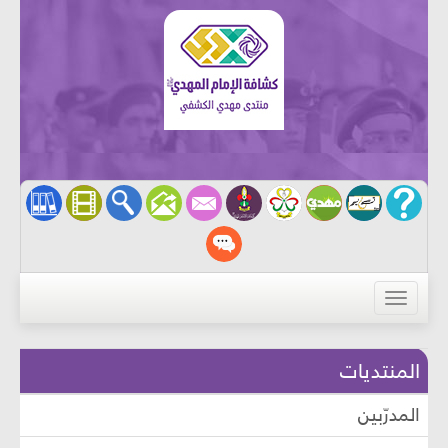
القائمة
المنتديات
المدرّبين