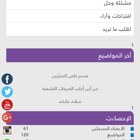
مشكلة وحل
اقتراحات وآراء
اطلب ما تريد
1
أخر المواضيع
قسم خاص للمدرّبين
من أين أجلب الصرخات الكشفية
سلام عليكم
1
هل انت كثير النسيان
الإحصاءت
الأعضاء المسجلين
61
المواضيع
120