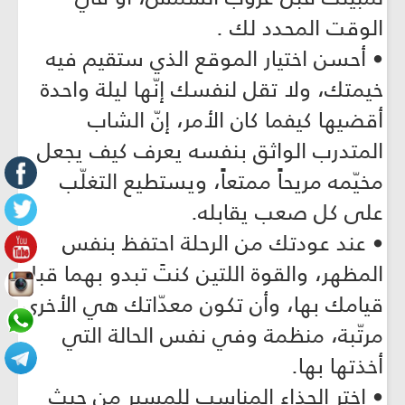
الوقت المحدد لك .
• أحسن اختيار الموقع الذي ستقيم فيه
خيمتك، ولا تقل لنفسك إنّها ليلة واحدة
أقضيها كيفما كان الأمر، إنّ الشاب
المتدرب الواثق بنفسه يعرف كيف يجعل
مخيّمه مريحاً ممتعاً، ويستطيع التغلّب
على كل صعب يقابله.
• عند عودتك من الرحلة احتفظ بنفس
المظهر، والقوة اللتين كنتَ تبدو بهما قبل
قيامك بها، وأن تكون معدّاتك هي الأخرى
مرتّبة، منظمة وفي نفس الحالة التي
أخذتها بها.
• اختر الحذاء المناسب للمسير من حيث