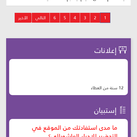
1
2
3
4
5
6
التالي
الأخير
إعلانات
12 سنة من العطاء
إستبيان