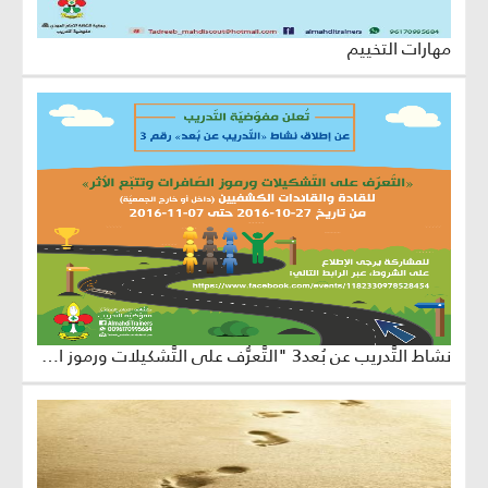
مهارات التخييم
نشاط التَّدريب عن بُعد3 "التَّعرُّف على التَّشكيلات ورموز الصَّافرات وتتبُّع الأثر"