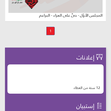
المجلس الأوّل - حيَّ على العزاء - البراعم
1
إعلانات
12 سنة من العطاء
إستبيان