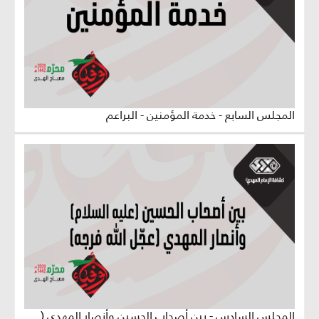
المجلس السابع - خدمة المؤمنين - البراعم
المجلس السادس - بين أصحاب الحسين وأنصار المهدي (عجّل الله فرجه) - البراعم