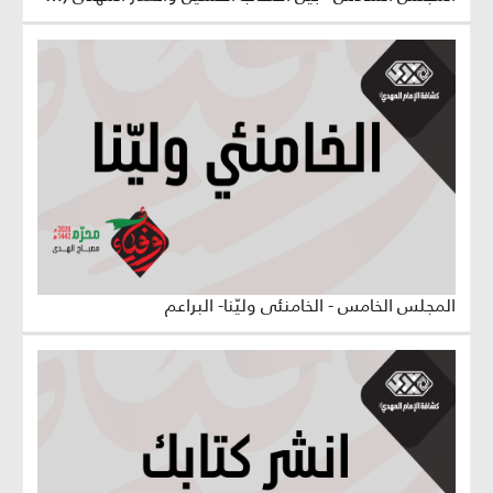
المجلس الخامس - الخامنئي وليّنا- البراعم