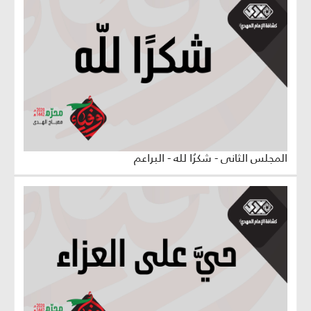
المجلس الثاني - شكرُا لله - البراعم