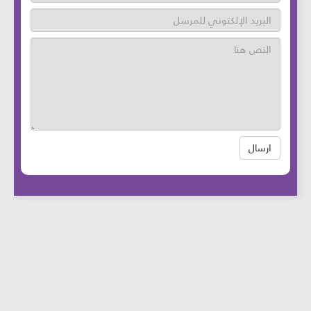
ارسال
عدد زوار الموقع: 46682732 آخر تحديث:
2025-
08-12
الساعة: 12:05 بتوقيت بيروت