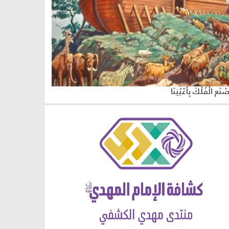
ْنَعِ الْفُلْكَ بِأَعْيُنِنَا