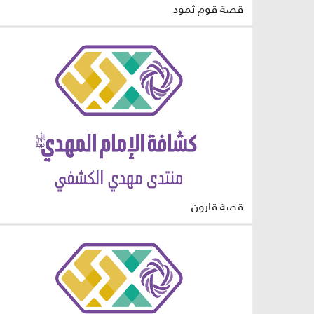
قصة قوم ثمود
قصة قارون