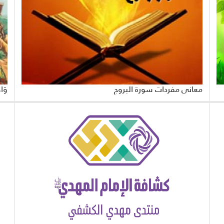
معاني مفردات سورة البروج
وَاص