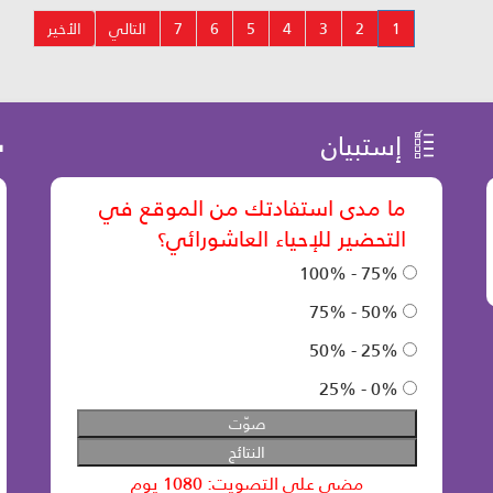
1
2
3
4
5
6
7
التالي
الأخير
إستبيان