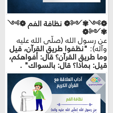
❁༻✾༺❁ نظافة الفم ❁༻
✾༺❁
عن رسول الله (صلّى الله عليه
وآله):
"نظفوا طريق القرآن، قيل
وما طريق القرآن؟ قال: أفواهكم،
قيل: بماذا؟ قال: بالسواك" .