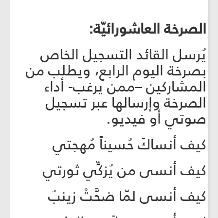
الصرخة العاشورائيّة:
يُرسل القائد التسجيل الخاص
بصرخة اليوم الرابع، ويطلب من
المشاركين –ممن يرغب- أداء
الصرخة وإرسالها عبر تسجيل
صوتي أو فيديو.
كيف أنساكَ حُسيناً مُهجتي
كيف أنسى من يُزكِّي ثورتي
كيف أنسى لمّا ضحَّتْ زينبُ