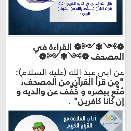
❁༻✾༺❁
القراءة في
المصحف
❁༻✾༺❁
عن أبي عبد الله (عليه السلام):
"من قرأ القرآن من المصحف،
مُتِّع ببصره و خُفِّف عن والديه و
إن كانا كافرين" .