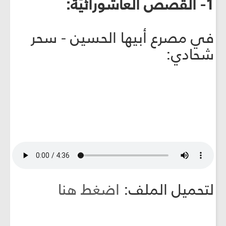
1- القصص العاشورائيّة:
في مصرع أبيها الحسين - سحر
شحادي:
لتحميل الملف:
اضغط هنا