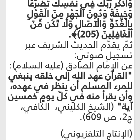
وَاذْكُر رَّبَّكَ فِي نَفْسِكَ تَضَرُّعًا
وَخِيفَةً وَدُونَ الْجَهْرِ مِنَ الْقَوْلِ
بِالْغُدُوِّ وَالْآصَالِ وَلَا تَكُن مِّنَ
الْغَافِلِينَ (205)﴾.
ثمّ يقدّم الحديث الشريف عبر
تسجيلٍ صوتي:
عن الإمام الصادق (عليه السلام):
"القرآن عهد الله إلى خلقه ينبغي
للمرء المسلم أن ينظر في عهده،
وأن يقرأ منه في كلّ يومٍ خمسين
آية"
(الشيخ الكليني، الكافي،
ج2، ص 609).
(الإنتاج التلفزيوني)