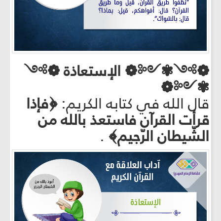
❁༻✾༺❁ الإستعاذة ❁༻
✾༺❁
قال الله في كتابه الكريم:
﴿فإذا
قرأت القرآن فاستعذ بالله من
الشّيطان الرّجيم﴾
.