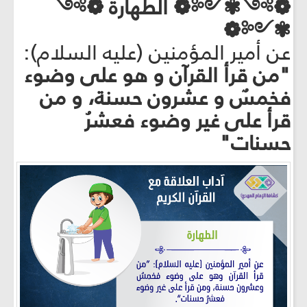
❁༻✾༺❁ الطهارة ❁༻
✾༺❁
عن أمير المؤمنين (عليه السلام):
"من قرأ القرآن و هو على وضوء
فخمسٌ و عشرون حسنة، و من
قرأ على غير وضوء فعشرُ
حسنات"