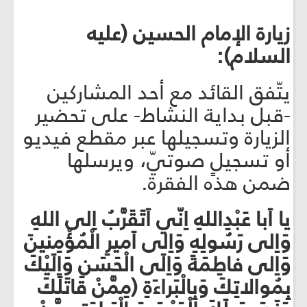
زيارة الإمام الحسين (عليه
السلام):
يتّفق القائد مع أحد المشاركين
-قبل بداية النشاط- على تحضير
الزيارة وتسجيلها عبر مقطع فيديو
أو تسجيلٍ صوتيّ، ويرسلها
ضمن هذه الفقرة.
يا اَبا عَبْدِاللهِ اِنّي اَتَقَرَّبُ اِلى اللهِ
وَاِلى رَسُولِهِ وَاِلى اَميرِ الْمُؤْمِنينَ
وَاِلى فاطِمَةَ وَاِلَى الْحَسَنِ وَاِلَيْكَ
بِمُوالاتِكَ وَبِالْبَراءَةِ (مِمَّنْ قاتَلَكَ