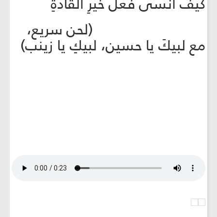
كيف أنسى فعلَ خيرِ القادةِ
(لحن سريع،
مع لبيكَ يا حسين، لبيكِ يا زينب)