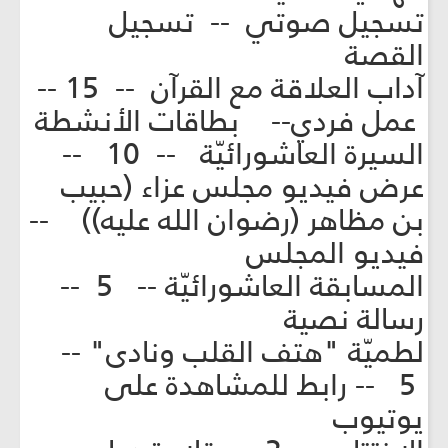
تسجيل صوتي -- تسجيل
القصة
آداب العلاقة مع القرآن -- 15 --
عمل فردي-- بطاقات الأنشطة
السيرة العاشورائيّة -- 10 --
عرض فيديو مجلس عزاء (حبيب
بن مظاهر (رضوان الله عليه)) --
فيديو المجلس
المسابقة العاشورائيّة -- 5 --
رسالة نصية
لطميّة "هتف القلب ونادى" --
5 -- رابط للمشاهدة على
يوتيوب