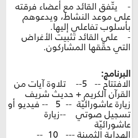
- يتّفق القائد مع أعضاء فرقته
على موعد النشاط، ويدعوهم
بأسلوب تفاعلي إليها.
- على القائد تثبيت الأغراض
التي حقّقها المشاركون.
البرنامج:
الافتتاح -- 5-- تلاوة آيات من
القرآن الكريم + حديث شريف
زيارة عاشورائيّة -- 5 -- فيديو أو
تسجيل صوتي --زيارة
عاشورائيّة
الهداية الثمينة --- 10 --