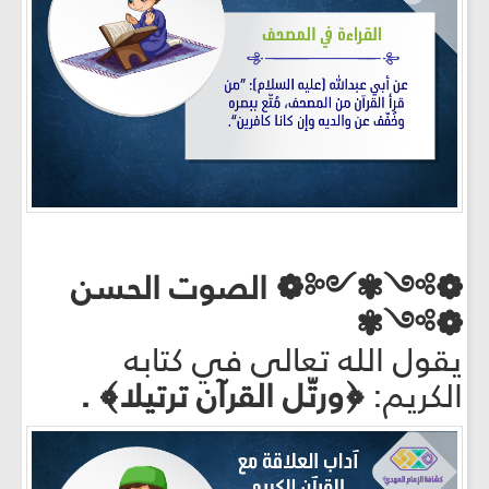
❁༻✾༺❁ الصوت الحسن
❁༻✾
يقول الله تعالى في كتابه
الكريم:
﴿ورتّل القرآن ترتيلا﴾ .