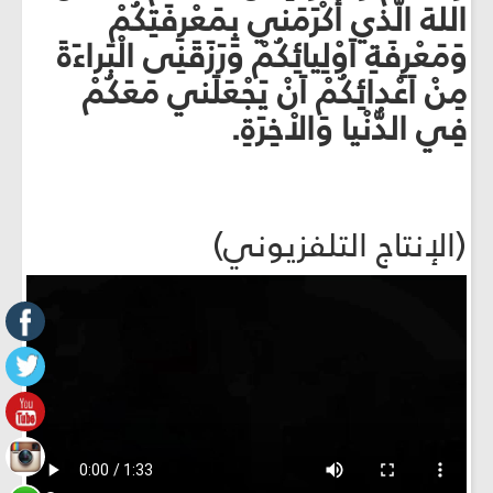
اللهَ الَّذي أكْرَمَني بِمَعْرِفَتِكُمْ
وَمَعْرِفَةِ اَوْلِيائِكُمْ وَرَزَقَنِى الْبَراءَةَ
مِنْ اَعْدائِكُمْ اَنْ يَجْعَلَني مَعَكُمْ
فِي الدُّنْيا وَالاْخِرَةِ.
(الإنتاج التلفزيوني)