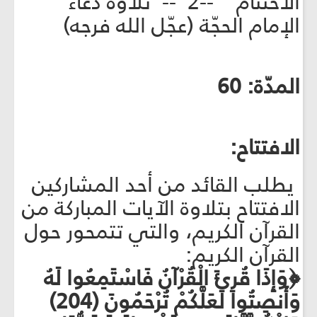
الاختتام --2 -- تلاوة دعاء
الإمام الحجّة (عجّل الله فرجه)
المدّة: 60
الافتتاح:
يطلب القائد من أحد المشاركين
الافتتاح بتلاوة الآيات المباركة من
القرآن الكريم، والتي تتمحور حول
القرآن الكريم:
﴿وَإِذَا قُرِئَ الْقُرْآنُ فَاسْتَمِعُوا لَهُ
وَأَنصِتُوا لَعَلَّكُمْ تُرْحَمُونَ (204)