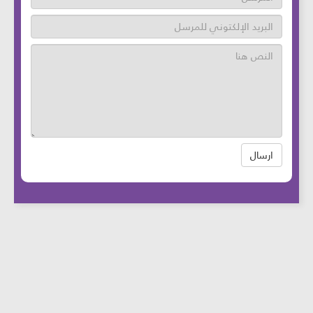
ارسال
عدد زوار الموقع: 46752170 آخر تحديث:
2025-
08-12
الساعة: 12:05 بتوقيت بيروت