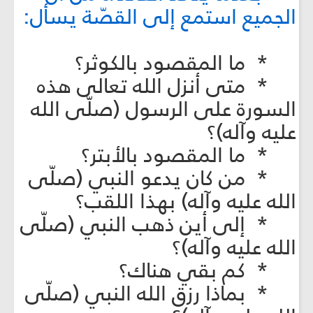
الجميع استمع إلى القصّة يسأل:
* ما المقصود بالكوثر؟
* متى أنزل الله تعالى هذه
السورة على الرسول (صلّى الله
عليه وآله)؟
* ما المقصود بالأبتر؟
* من كان يدعو النبي (صلّى
الله عليه وآله) بهذا اللقب؟
* إلى أين ذهب النبي (صلّى
الله عليه وآله)؟
* كم بقي هناك؟
* بماذا رزق الله النبي (صلّى