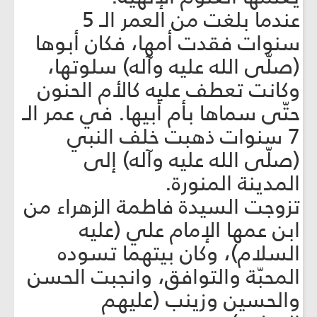
عندما بلغت من العمر الـ 5
سنوات فقدت أمها، فكان أبوها
(صلّى الله عليه وآله) سلوتها،
وكانت تعطف عليه كالأم الحنون
حتّى سماها بأم أبيها. في عمر الـ
7 سنوات ذهبت خلف النبي
(صلّى الله عليه وآله) إلى
المدينة المنورة.
تزوجت السيدة فاطمة الزهراء من
ابن عمها الإمام علي (عليه
السلام)، وكان بيتهما تسوده
المحبّة والتوافق، وانجبت الحسن
والحسين وزينب (عليهم