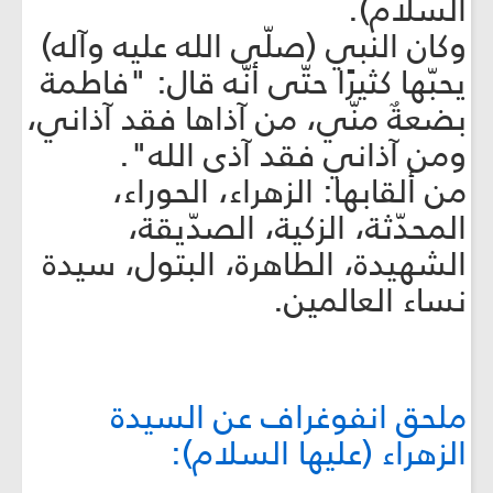
السلام).
وكان النبي (صلّى الله عليه وآله)
يحبّها كثيرًا حتّى أنّه قال: "فاطمة
بضعةٌ منّي، من آذاها فقد آذاني،
ومن آذاني فقد آذى الله".
من ألقابها: الزهراء، الحوراء،
المحدّثة، الزكية، الصدّيقة،
الشهيدة، الطاهرة، البتول، سيدة
نساء العالمين.
ملحق انفوغراف عن السيدة
الزهراء (عليها السلام):