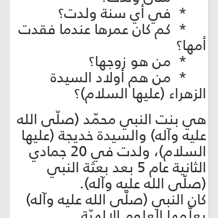
* في أي سنة ولدت؟
* كم كان عمرها عندما فقدت
أمها؟
* من هو زوجها؟
* من هم أولاد السيدة
الزهراء (عليها السلام)؟
هي بنت النبي محمّد (صلّى الله
عليه وآله) والسيدة خديجة (عليها
السلام)، ولدت في 20 جمادي
الثانية عام 5 بعد بعثة النبي
(صلّى الله عليه وآله).
كان النبي (صلّى الله عليه وآله)
يعلّمها العلوم الإلهيّة.