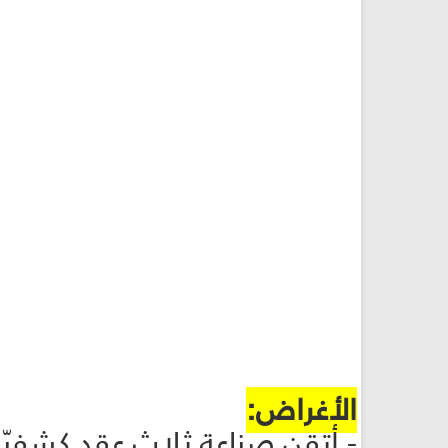
الأغراض:
- أتقن صناعة ثلاث عقدٍ كشفيّة. (شبل: 4