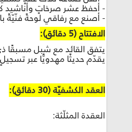
- أحفظ عشر صرخاتٍ وأناشيد كشفيّة. (
- أصنع مع رفاقي لوحةً فنّيّةً بالتشبيك
الافتتاح (5 دقائق):
يتفق القائد مع شبل مسبقًا ذي
يقدّم حديثًا مهدويًّا عبر تسج
العقد الكشفيّة (30 دقائق):
العقدة المثلّثة: