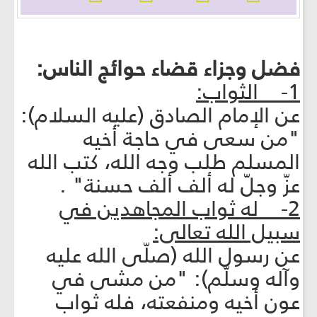
فضل وجزاء قضاء حوائج الناس:
1- الثواب:
عن الإمام الصادق (عليه السلام):
"من سعى في حاجة أخيه
المسلم طلب وجه الله، كتب الله
عزّ وجلّ له ألف ألف حسنة" .
2- له ثواب المجاهدين في
سبيل الله تعالى:
عن رسول الله (صلّى الله عليه
وآله وسلّم): "من مشى في
عون أخيه ومنفعته، فله ثواب