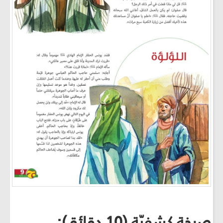
صرخة كشفيّة (10 دقائق):