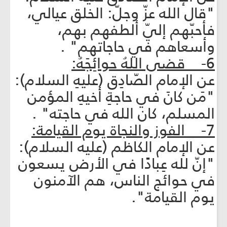
"قال الله عزّ وجلّ: الخلق عيالي،
فأحبّهم إليّ ألطفهم بهم،
وأسعاهم في حاجاتهم" .
6- قضى اللهُ حوائِجَهُ:
عن الإمام الصّادِق (عليهِ السلام):
"مَن كانَ في حاجةِ أخيهِ المؤمن
المسلم، كان الله في حاجته" .
7- الفوز والنجاة يوم القيامة:
عن الإمام الكاظم (عليه السلام):
"إنّ لله عِبادًا في الأرض يسعون
في حوائج الناس، هم الآمنون
يوم القيامة".