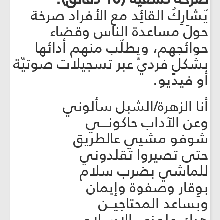
يُشارِكُ القائِد مع الأفراد صرخة
حولَ مساعدة الناس وقضاء
حوائجهم، ويطلُب منهم أدائِها
بشكلٍ فرديّ عبر تسجيلات صوتيّة
أو فيديو.
أنا الزهرة/الشبل سألوني
وعن الآداب حاكونـــي
شوفو مشيي عالطريق
حتى تصيروا تقلدوني
للماشي بضرب سلام
بوِقار وصفوة وإيمان
وبساعد المحتاجيــن
هيك علمني الإسـلام