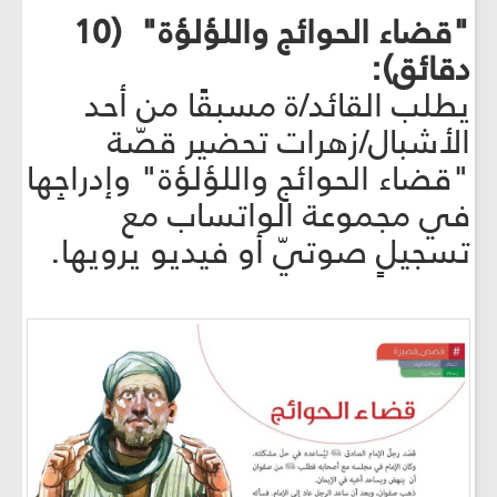
"قضاء الحوائج واللؤلؤة" (10
دقائق):
يطلب القائد/ة مسبقًا من أحد
الأشبال/زهرات تحضير قصّة
"قضاء الحوائج واللؤلؤة" وإدراجِها
في مجموعة الواتساب مع
تسجيلٍ صوتيّ أو فيديو يرويها.