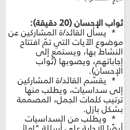
ثواب الإحسان (20 دقيقة):
* يسأل القائد/ة المشاركين عن
موضوع الآيات التي تمّ افتتاح
النشاط بها، ويستمع إلى
إجاباتهم، ويصوبها (ثواب
الإحسان).
* يقسّم القائد/ة المشاركين
إلى سداسيات، ويطلب منها
ترتيب كلمات الجمل، المصممة
بشكل بازل.
* ويطلب من السداسيات
أيضًا الإجابة على أسئلة "إملأ