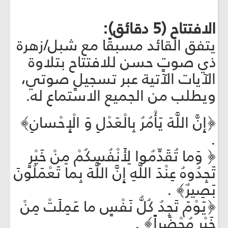
الافتتاح (5 دقائق):
يتفق القائد مسبقًا مع شبل/زهرة
ذي صوتٍ حسن للافتتاح بتلاوة
الآيات الآتية عبر تسجيلٍ صوتي،
ويطلب من الجميع الاستماع له.
﴿إِنَّ اللَّهَ يَأْمُرُ بِالْعَدْلِ وَ الْإِحْسانِ﴾
.
﴿ وَما تُقَدِّمُوا لِأَنْفُسِكُمْ مِنْ خَيْرٍ
تَجِدُوهُ عِنْدَ اللَّهِ إِنَّ اللَّهَ بِما تَعْمَلُونَ
بَصِيرٌ﴾ .
﴿يَوْمَ تَجِدُ كُلُّ نَفْسٍ ما عَمِلَتْ مِنْ
خَيْرٍ مُحْضَراً﴾ .