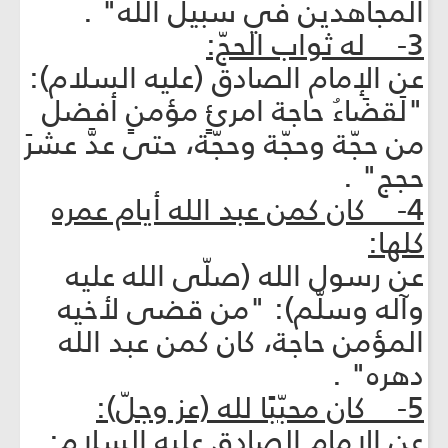
المجاهدين في سبيل الله" .
3- له ثواب الحجّ:
عن الإمام الصادق (عليه السلام):
"لَقضَاءُ حاجة امرئٍ مؤمنٍ أفضل
من حجّة وحجّة وحجّة، حتى عدَّ عشرَ
حجج" .
4- كان كمن عبد الله أيام عمره
كلها:
عن رسول الله (صلّى الله عليه
وآله وسلّم): "من قضى لأخيه
المؤمن حاجة، كان كمن عبد الله
دهره" .
5- كان محبّبًا لله (عز وجلّ):
عن الإمام الصادق عليه السلام: