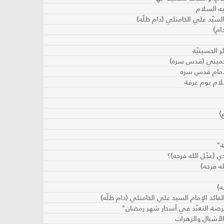
ه السلام
لسيّد علي الخامنئي (دام ظلّه)
ام)
 الحسينيّة
لخميني (قدس سره)
لإمام قدس سره
لام يوم عرفة
)
ة"
 (عجّل الله فرجه)؟
له فرجه)
ه)
ائد الإمام السيد علي الخامنئي (دام ظلّه)
 فرصة التعبّد في أسحار شهر رمضان"
الأشبال والزهرات