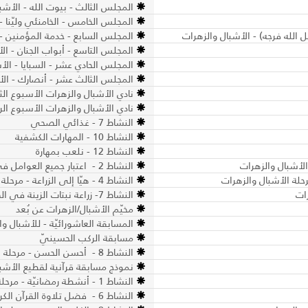
المجلس الثالث - بيوت الله - الأشب
المجلس الخامس - الخامنئي وليّنا -
الله فرجه) - الأشبال والزهرات
المجلس السابع - خدمة المؤمنين - 
المجلس التاسع - أبواب الجنان - ال
المجلس الحادي عشر - السبايا - الأ
المجلس الثالث عشر - أنصارك - الأ
نادي الأشبال والزهرات الأسبوع الث
نادي الأشبال والزهرات الأسبوع الرا
النشاط 7 - غذائي الصحي
النشاط 10 - المهارات الكشفية
النشاط 12 - نلعب بمهارة
النشاط 2 - اعتبار جميع العوامل في مراعاة آداب الطعام - مرحلة الأشبال والزهرات
النشاط 4 - هيّا إلى الزراعة - مرحلة الأشبال والزهرات
النشاط 7- زراعة نبتات الزينة في الصيف - مرحلة الأشبال والزهرات
مخيّم الأشبال/الزهرات عن بُعد
المسابقة العاشورائيّة - للأشبال وا
مسابقة الركب الحسينيّ
النشاط 8 - أحسن الحسن - مرحلة البراعم - سلسلة برنامج الإحياء الرمضاني "ضيوف الرحمان"
نموذج مسابقة قرآنية لقطيع الأشبا
النشاط 1 - أنشطة رمضانيّة - مرحلة الأشبال والزهرات
النشاط 6 - فضل تلاوة القرآن الكريم - مرحلة الأشبال والزهرات