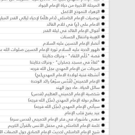
المرحلة الأخيرة من حياة الإمام الجواد
الزهراء النموذج الأكمل
توصيات الإمام الخامنئي (دام ظلّه) لإحياء ليالي القدر المبار
الامام علي (ع) في كلام القائد
أقوال الإمام القائد في ليلة القدر
الغِيبة وانتقال الحسنات
أنصار الإمام الحسين عليه السلام
ظهور الحجة عليه السلام ثورة الإمام الحسين صلوات الله عل
قصة "حُلُم اللقاء" - ونراك حكايتنا
"لقاءٌ في مسجد جمكران" - ونراك حكايتنا
صرخات عن الإمام المهدي عجل الله فرجه
أنشطة فنية لولادة الامام المهدي(عج)
الإمام الخمينيّ (قُدّس سرّه) رائد الوحدة
سائل الحياة..ماء جوز الهند
شخصية الإمام الخميني العظيم (قدس)
معالم دولة الإمام المهدي (عجّل الله فرجه)
سيأتي الإمام المهدي (عجّل الله فرجه)
عيد يفرح قلب الإمام
معنى عاشوراء في فكر الإمام الخميني (قدس سره)
كلمة الإمام الخامنئي في محفل الأنس بالقرآن الكريم
شرح الإمام الخامنئي لحديث الإمام الصادق حول الصفات الأخلا