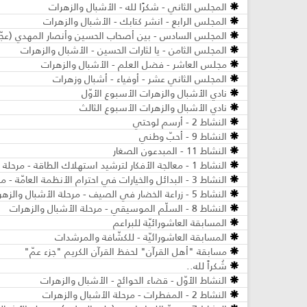
المجلس الثاني - شكرًا لله - الأشبال والزهرات
المجلس الرابع - انشر كتابك - الأشبال والزهرات
المجلس السادس - بين أصحاب الحسين وأنصار المهدي (عجّل 
المجلس الثامن - يا لثارات الحسين - الأشبال والزهرات
مجلس العاشر - فضل العلم - الأشبال والزهرات
المجلس الثاني عشر - أوفياء - أشبال وزهرات
نادي الأشبال والزهرات الأسبوع الأوّل
نادي الأشبال والزهرات الأسبوع الثالث
النشاط 2 - أرسم لوحتي
النشاط 9 - أحبّ وطني
النشاط 11 - المبدعون الصغار
النشاط 1 - معالجة الأفكار لترشيد استهلاك الطاقة - مرحلة الأشبال والزهرات
النشاط 3 - البدائل والخيارات في احترام الأنظمة العامّة - مرحلة الأشبال والزهرات
النشاط 5 - زراعة الخضار في الصيف - مرحلة الأشبال والزهرات
النشاط 8 - السلّم الموسيقي - مرحلة الأشبال والزهرات
المسابقة العاشورائيّة للبراعم
المسابقة العاشورائيّة - للكشّافة والمرشدات
مسابقة "أهل القرآن" لحفظ القرآن الكريم "جزء عمّ"
شُكراً لله..
النشاط الأوّل - قضاء الحوائج - الأشبال والزهرات
النشاط 2 - المفطرات - مرحلة الأشبال والزهرات