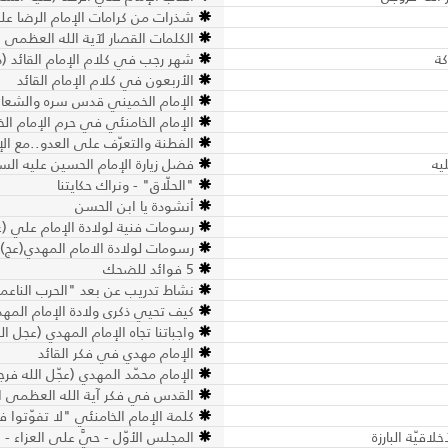
شذرات من كرامات الإمام الرضا علي
الكلمات القصار لآية الله العظمى ا
كة
شهر رجب في كلام الإمام القائد (د
الأربعون في كلام الإمام القائد
الإمام الخميني قدس سره والشعائر
الإمام الخامنئي في حرم الإمام ا
الفطنة والتعرّف على العدو..مع ا
يه
فضل زيارة الإمام الحسين عليه الس
"الحلّاق" - ونراك حكايتنا
أنشودة يا ابن الحسن
رسومات فنية لولادة الإمام علي (ع
رسومات لولادة الامام المهدي(عج)
5 فوائد للضحك
نشاط تدريب عن بعد "الحرب الناعم
كيف تحيي ذكرى ولادة الإمام المهدي
واجباتنا تجاه الإمام المهدي (عجل ال
الإمام مهدي في فكر القائد
الإمام محمّد المهدي (عجّل الله فرج
القدس في فكر آية الله العظمى الق
كلمة الإمام الخامنئي "لا تفوّتوا
قيّة البارزة
المجلس الأوّل - حيَّ على العزاء - 