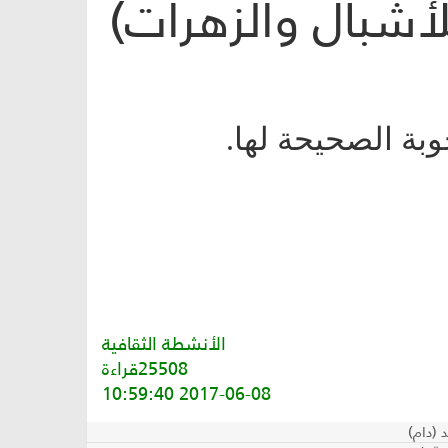
أشبال والزهرات)
بة الصحيحة لها.
الأنشطة الثقافية
25508قراءة
2017-06-08 10:59:40
د (دام)