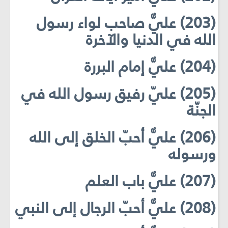
(203) عليٌّ صاحب لواء رسول
الله في الدنيا والآخرة
(204) عليٌّ إمام البررة
(205) عليّ رفيق رسول الله في
الجنّة
(206) عليٌّ أحبّ الخلق إلى الله
ورسوله
(207) عليٌّ باب العلم
(208) عليٌّ أحبّ الرجال إلى النبي