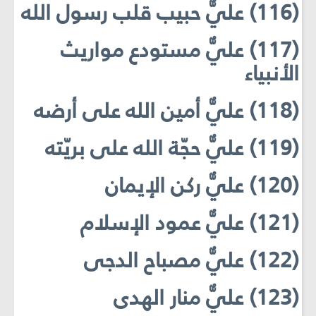
(116) عليٌّ حبيب قلب رسول الله
(117) عليٌّ مستودع مواريث
الأنبياء
(118) عليٌّ أمين الله على أرضه
(119) عليٌّ حجّة الله على بريّته
(120) عليٌّ ركن الإيمان
(121) عليٌّ عمود الإسلام
(122) عليٌّ مصباح الدجى
(123) عليٌّ منار الهدى