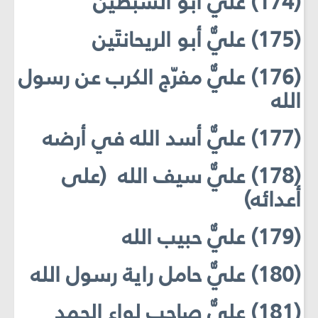
(174) عليٌّ أبو السبطَين
(175) عليٌّ أبو الريحانتَين
(176) عليٌّ مفرّج الكرب عن رسول
الله
(177) عليٌّ أسد الله في أرضه
(178) عليٌّ سيف الله (على
أعدائه)
(179) عليٌّ حبيب الله
(180) عليٌّ حامل راية رسول الله
(181) عليٌّ صاحب لواء الحمد