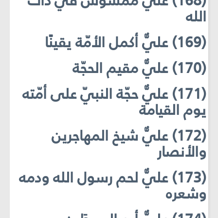
(168) عليٌّ ممسوسٌ في ذات
الله
(169) عليٌّ أكمل الأمّة يقينًا
(170) عليٌّ مقيم الحجّة
(171) عليٌّ حجّة النبيّ على أمّته
يوم القيامة
(172) عليٌّ شيخ المهاجرين
والأنصار
(173) عليٌّ لحم رسول الله ودمه
وشعره