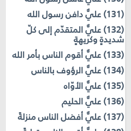
(131) عليٌّ دافن رسول الله
(132) عليٌّ المتقدّم إلى كلّ
شديدةٍ وكريهةٍ
(133) عليٌّ أقوم الناس بأمر الله
(134) عليٌّ الرؤوف بالناس
(135) عليٌّ الأوّاه
(136) عليٌّ الحليم
(137) عليٌّ أفضل الناس منزلةً