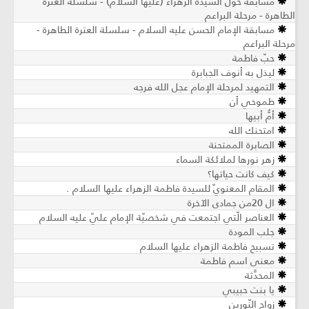
مسابقة حول السيدة الزهراء (عليها السلام) - سلسلة العترة
الطاهرة - مرحلة البراعم
مسابقة الإمام الحسن عليه السلام - سلسلة العترة الطاهرة -
مرحلة البراعم
حبّ فاطمة
ليذل به أنوف الجبابرة
التمهيد لمرحلة الإمام عجل الله فرجه
طموحي أن
أمُّ أبيها
امتحنك الله
الصابرة الممتحنة
زهر نورها لملائكة السماء
كيف كانت حياتها؟
المقام المعنويّ للسيدة فاطمة الزهراء عليها السلام .
ال 20من جمادى الآخرة
العناصر الّتي اجتمعت في شخصيّة الإمام عليّ عليه السلام
جلب المودة
تسبيح فاطمة الزهراء عليها السلام
معنى اسم فاطمة
المحدَّثة
يا بنت حبيبي
زواج النّورين