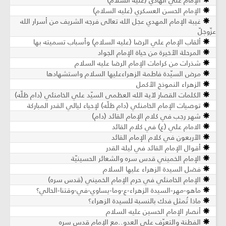
الإمام علي الهادي (عليه السلام)
الإمام الحسن العسكري (عليه السلام)
غيبة الإمام المهدي عجل الله تعالى فرجه الشريف من أسرار الله
عزّوجلّ
ألقاب الإمام علي الرضا (عليه السلام) وأسباب تسميته بها
المرحلة الأخيرة من حياة الإمام الجواد
شذرات من كرامات الإمام الرضا عليه السلام
مرض السيّدة فاطمة الزهراءعليها السلام واستشهادها
الزهراء النموذج الأكمل
الكلمات القصار لآية الله العظمى السيّد علي الخامنئي (دام ظلّه)
توصيات الإمام الخامنئي (دام ظلّه) لإحياء ليالي القدر المباركة
شهر رجب في كلام الإمام القائد (دام)
الامام علي (ع) في كلام القائد
الأربعون في كلام الإمام القائد
أقوال الإمام القائد في ليلة القدر
الإمام الخميني قدس سره والشعائر الحسينيّة
فضل السيدة الزهراء عليها السلام
الإمام الخامنئي في حرم الإمام الخميني (قدس سره)
ماهو-مهر-السيدة الزهراء-ع-وما-يساوي-في-وقتنا-الحالي؟
ماذا تُمثل فدك بالنسبة للسيدة الزهراء؟
أنصار الإمام الحسين عليه السلام
الفطنة والتعرّف على العدو..مع الإمام قدس سره