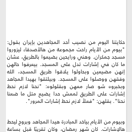
لقاءٌ في مسجد جمكران" -
ونراك حكايتنا
تنا اليوم من نصيب أحد المجاهدين بإيران بقول:
م من الأيام راحت مجموعة من هالأصدقاء ليزوروا
 جمكران. وهني ورايحين بضيعوا بالطريق، عشان
ان في إشارات تدل على المسجد. بيعرفوا حالهن
 مضيعين وبحاولوا يلاقوا طريق المسجد، الله
ن ووصلوا على المسجد. وبيلتقوا بهيدا المجاهد
روه شو صار معهن وبقلولوه: "نحنا لازم نحط
ات على الطريق لمعش حدا يضيع متل ما ضعنا
. بقلهن: "فعلاً لازم نحط إشارات المرور".
 من الأيام بياخد المبادرة هيدا المجاهد وبروح ليحط
شارات. كان شهر رمضان، وكان تقريبًا قبل بساعة