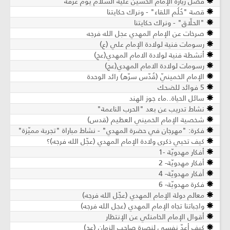
ضل زيارة الإمام الحسين عليه السلام يوم عرفة
ة "حُلُم اللقاء" - ونراك حكايتنا
لحلّاق" - ونراك حكايتنا
رخات عن الإمام المهدي عجل الله فرجه
سومات فنية لولادة الإمام علي (ع)
نشطة فنية لولادة الامام المهدي(عج)
سومات لولادة الامام المهدي(عج)
إمام الخمينيّ (قُدّس سرّه) رائد الوحدة
ضحك
ئل الحياة..ماء جوز الهند
شاط تدريب عن بعد "الحرب الناعمة"
خصية الإمام الخميني العظيم (قدس)
كرة: "مهرجان في حضرة المهدي" - نشاط مباراة "تجربة مميّزة"
يف تحيي ذكرى ولادة الإمام المهدي (عجّل الله فرجه)؟
كار مهدويّة -1
كار مهدويّة- 2
كار مهدويّة- 4
رة مهدويّة- 6
الم دولة الإمام المهدي (عجّل الله فرجه)
جباتنا تجاه الإمام المهدي (عجل الله فرجه)
وال الإمام الخامنئي عن الإنتظار
يف أعدّ نفسي لنصرة صاحب الزمان (عج)