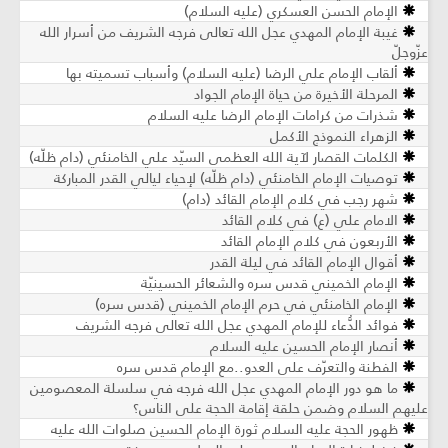
لإمام الحسن العسكري (عليه السلام)
يبة الإمام المهدي عجل الله تعالى فرجه الشريف من أسرار الله
لقاب الإمام علي الرضا (عليه السلام) وأسباب تسميته بها
مرحلة الأخيرة من حياة الإمام الجواد
ذرات من كرامات الإمام الرضا عليه السلام
زهراء النموذج الأكمل
كلمات القصار لآية الله العظمى السيّد علي الخامنئي (دام ظلّه)
صيات الإمام الخامنئي (دام ظلّه) لإحياء ليالي القدر المباركة
هر رجب في كلام الإمام القائد (دام)
لامام علي (ع) في كلام القائد
أربعون في كلام الإمام القائد
وال الإمام القائد في ليلة القدر
لإمام الخميني قدس سره والشعائر الحسينيّة
لإمام الخامنئي في حرم الإمام الخميني (قدس سره)
ائد الدُّعاء للإمام المهدي عجل الله تعالى فرجه الشريف
نصار الإمام الحسين عليه السلام
لفطنة والتعرّف على العدو..مع الإمام قدس سره
ا هو دور الإمام المهدي عجل الله فرجه في سلسلة المعصومين
السلام وضمن حلقة إقامة الحجة على الناس؟
هور الحجة عليه السلام ثورة الإمام الحسين صلوات الله عليه