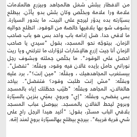
لافطار ببلش شغل هالمجاهد وبيزرع هالعلامات
ة ورا علامة وبخلّص وكان بلش بدو يأذّن. بيطلع
رته بده يدوّر ليرجع على البيت، ما بتدور السيارة.
 شو بها بلاقيها خالصة من الوقود. اتطلع حواليه
اقى حدا. ضل إدامه باب واحد بس هو باب صاحب
ان. بيتوجّه نحو المسجد، بقول "سيدي يا صاحب
ن أنا جيت إزرع هالإشارات لزوّارك ما تتركني ويا ريت
 على الوقود". ما بخلّص جملته وبشوف رجل
ني حامل بإيده غالان فيه وقود، وبقلّه: "تفضل".
غرب المجاهدهيك ، وبقلّه: "مين إنت؟"، برد عليه
ّه: "مش إنت طلبت وقود؟ فتفضل". بياخد
لان، المجاهد وبقلّه: "طيّب ححطّلك إياه بالمسجد
فضى، وبقلّه: "إي" وبروح. بعبّي بنزين بالسيّارة
ح ليحط الغالان بالمسجد. بيوصل عباب المسجد
ي الباب مسكّر، بقول: "أكيد هيدا الرجل راح على
ية قريبة". بيرجع بيطلع بهالسيّارة بروح لعند إمّه.