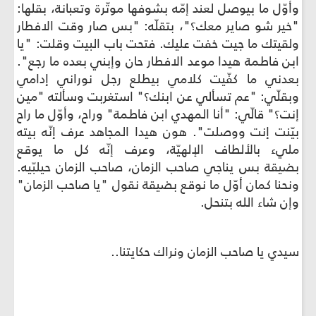
 ما بيوصل لعند إمّه بشوفها موتّرة وتعبانة، بقلها:
 شو صاير معك؟"، بتقلّه: "بس صار وقت الافطار
تك ما جيت خفت عليك. فتحت باب البيت وقلت: "يا
اطمة هيدا موعد الافطار حان وإبني بعده ما رجع".
ي ما كفّيت كلامي بيطلع رجل نوراني إدامي
ّي: "عم تسألي عن ابنك؟" استغربت وسألته "مين
 قالّي: "أنا المهدي ابن فاطمة" وراح، وأوّل ما راح
ت إنت ووصلت". هون هيدا المجاهد عرف إنّه بيته
 بالألطاف الإلهيّة، وعرف إنّه كل ما يوقع
ة بس يناجي صاحب الزمان، صاحب الزمان حيلبّيه.
 كمان أوّل ما نوقع بضيقة نقول "يا صاحب الزمان"
اء الله بتنحل.
يا صاحب الزمان ونراك حكايتنا..