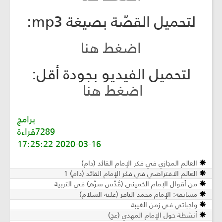
تحميل القصّة بصيغة mp3:
اضغط هنا
لتحميل الفيديو بجودة أقل:
اضغط هنا
برامج
7289قراءة
2020-03-16 17:25:22
عالم المجازي في فكر الإمام القائد (دام)
عالم الافتراضي في فكر الإمام القائد (دام) 1
ن أقوال الإمام الخميني (قُدّس سرّه) في التربية
ابقة: الإمام محمد الباقر (عليه السلام)
اجباتي في زمن الغيبة
نشطة حول الإمام المهدي (عج)