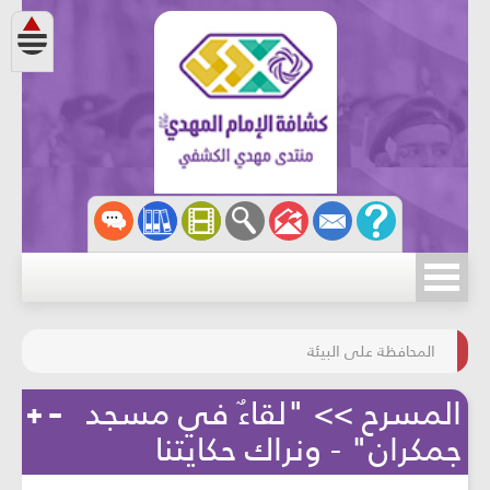
سابقة الركب الحسينيّ
لمحافظة على البيئة
سرح >> "لقاءٌ في مسجد
ران" - ونراك حكايتنا