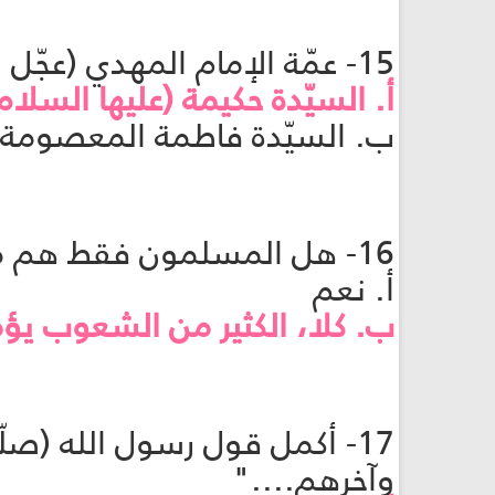
15- عمّة الإمام المهدي (عجّل الله فرجه) هي:
أ. السيّدة حكيمة (عليها السلام
ب. السيّدة فاطمة المعصومة (
16- هل المسلمون فقط هم من يؤمنون بفكرة المنقذ للبشريّة؟
أ. نعم
ب. كلا، الكثير من الشعوب يؤ
17- أكمل قول رسول الله (صلّ
وآخرهم...."