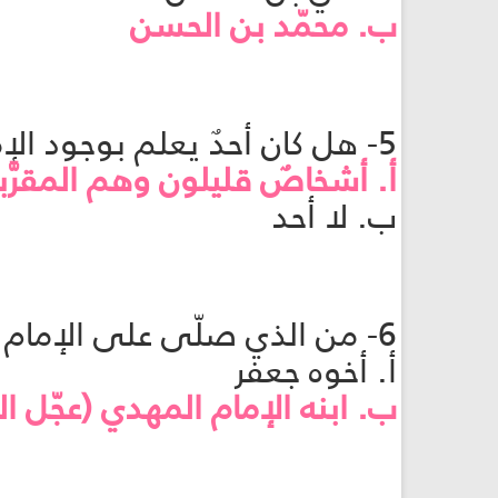
ب. محمّد بن الحسن
5- هل كان أحدٌ يعلم بوجود الإمام المهدي (عجّل الله فرجه) قبل غيبته الصغرى؟
أ. أشخاصٌ قليلون وهم المقرَّ
ب. لا أحد
6- من الذي صلّى على الإمام العسكري (عليه السلام) بعد استشهاده؟
أ. أخوه جعفر
ب. ابنه الإمام المهدي (عجّل ال