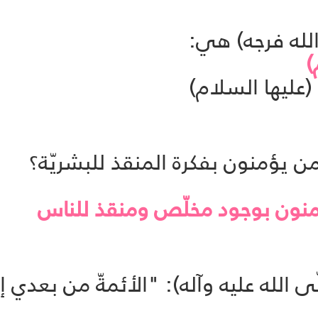
)
عليها السلام)
منون بوجود مخلّص ومنقذ للناس
ى الله عليه وآله): "الأئمةّ من بعدي إ