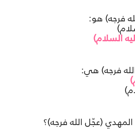
لام)
يه السلام)
)
م)