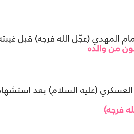
بون من والده
له فرجه)