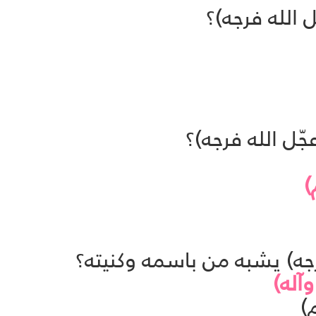
)
وآله)
)