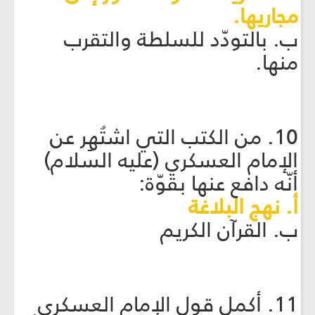
مجاريها.
ب. بالتودّد للسلطة والتقرب
منها.
10. من الكتب التي اشتُهِر عن
الإمام العسكري (عليه السلام)
أنّه دافع عنها بقوّة:
أ. نهج البلاغة
ب. القرآن الكريم
11. أكمل قول الإمام العسكري