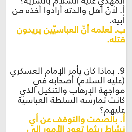
المهدي عليه السلام بالسريّة؟
أ. لأنّ أهل والدته أرادوا أخذه من
أبيه.
ب. لعلمه أنّ العباسيّين يريدون
قتله.
9. بماذا كان يأمر الإمام العسكري
(عليه السلام) أصحابه في
مواجهة الإرهاب والتنكيل الذي
كانت تمارسه السلطة العباسية
عليهم؟
أ. بالصمت والتوقف عن أي
نشاط ريثما تعود الأمور إلى