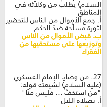
السلام) يطلب من وكلائه في
المناطق
أ. جمع الأموال من الناس للتحضير
لثورة مسلّحة ضدّ الحكم
ب. قبض الأموال من الناس
وتوزيعها على مستحقيها من
الفقراء
27. من وصايا الإمام العسكري
(عليه السلام) لشيعته قوله:
"من استخفّ ... فليس منّا"
أ. بصلاة الليل