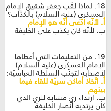
18. لماذا لقّب جعفر شقيق الإمام
العسكري (عليه السلام) بالكذّاب؟
أ. لأنّه ادّعى أنّه هو الإمام
ب. لأنّه كان يكذب على الخليفة
19. من التعليمات التي أعطاها
الإمام العسكري (عليه السلام)
لأصحابه لتجنّب السلطة العباسيّة:
أ. اتّخاذ أماكن سريّة للقاء فيما
بينهم
ب. ارتداء زي مشابه للزي الذي
كان يرتديه أنصار الخليفة