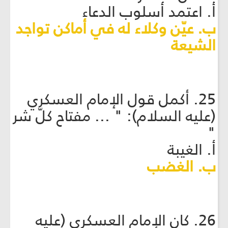
أ. اعتمد أسلوب الدعاء
ب. عيّن وكلاء له في أماكن تواجد
الشيعة
25. أكمل قول الإمام العسكري
(عليه السلام): " ... مفتاح كلّ شر
"
أ. الغيبة
ب. الغضب
26. كان الإمام العسكري (عليه