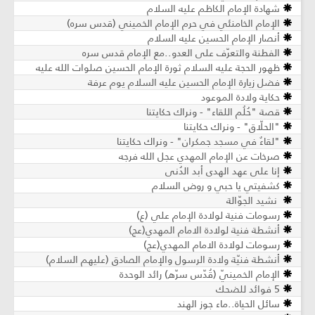
شهادة الإمام الكاظم عليه السلام
الإمام الخامنئي في حرم الإمام الخميني (قدس سره)
أنصار الإمام الحسين عليه السلام
الفطنة والتعرّف على العدو..مع الإمام قدس سره
ظهور الحجة عليه السلام ثورة الإمام الحسين صلوات الله عليه
فضل زيارة الإمام الحسين عليه السلام يوم عرفة
حكاية ولادة الموعود
قصة "حُلُم اللقاء" - ونراك حكايتنا
"الحلّاق" - ونراك حكايتنا
"لقاءٌ في مسجد جمكران" - ونراك حكايتنا
صرخات عن الإمام المهدي عجل الله فرجه
إنا على عهد الهدى أبد الدُنى
كشفيتي يا حبي و روض السلام
نشيد الجوّالة
رسومات فنية لولادة الإمام علي (ع)
أنشطة فنية لولادة الامام المهدي(عج)
رسومات لولادة الامام المهدي(عج)
أنشطة فنيّة ولادة الرسول والإمام الصادق (عليهم السلام)
الإمام الخمينيّ (قُدّس سرّه) رائد الوحدة
5 فوائد للضحك
سائل الحياة..ماء جوز الهند