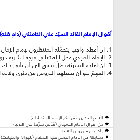
أقوال الإمام القائد السيّد علي الخامنئي (دام ظله)
1. إن أعظم واجب يتحمّله المنتظرون لإمام الزمان هو الاستعداد من الناحية المعنويّة والأخلاقيّة والعمليّة ومنابذة الجبابرة.
2. الإمام المهدي عجل الله تعالى فرجه الشريف روح ومحور عالم الوجود ووليّ اللَّه الأعظم.
3. إن أفئدة البشريّة تظلُّ تخفق إلى أن يأتي ذلك المنقذ.
4. المهمّ‏ هو أن نستلهم الدروس من ذكرى ولادة الإمام المهدي عجل الله تعالى فرجه الشريف إضافة إلى التعبير عن المحبّة والسرور.
العالم المجازي في فكر الإمام القائد (دام)
من أقوال الإمام الخميني (قُدّس سرّه) في التربية
واجباتي في زمن الغيبة
مسابقة عن الإمام الحسن عليه السلام (للجوالة والدليلات)