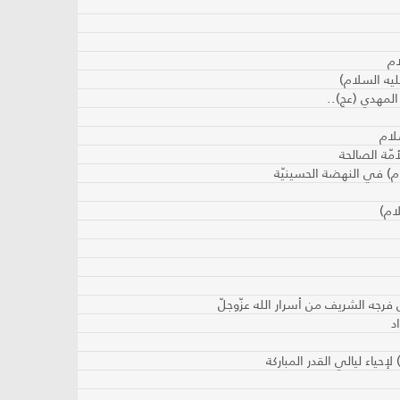
ام
ليه السلام)
 المهدي (عج)..
لام
مّة الصالحة
ام) في النهضة الحسينيّة
ام)
 فرجه الشريف من أسرار الله عزّوجلّ
د
إحياء ليالي القدر المباركة