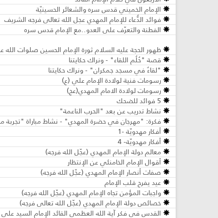
الإمام الخميني قدس سره والشعائر الحسينيّة
فوائد الدُّعاء للإمام المهدي عجل الله تعالى فرجه الشريف
الفطنة والتعرّف على العدو..مع الإمام قدس سره
ظهور الحجة عليه السلام ثورة الإمام الحسين صلوات الله عل
قصة "حُلُم اللقاء" - ونراك حكايتنا
"لقاءٌ في مسجد جمكران" - ونراك حكايتنا
رسومات فنية لولادة الإمام علي (ع)
رسومات لولادة الامام المهدي(عج)
5 فوائد للضحك
نشاط تدريب عن بعد "الحرب الناعمة"
فكرة: "مهرجان في حضرة المهدي" - نشاط مباراة "تجربة مم
أفكار مهدويّة -1
أفكار مهدويّة- 4
معالم دولة الإمام المهدي (عجّل الله فرجه)
أقوال الإمام الخامنئي عن الإنتظار
صفات أنصار الإمام المهدي (عجّل الله فرجه)
عيد يفرح قلب الإمام
واجبات المؤمن تجاه الإمام المهدي (عجّل الله فرجه)
خصائص دولة الإمام المهدي (عجّل الله تعالى فرجه)
القدس في فكر آية الله العظمى القائد الإمام السيد علي ال