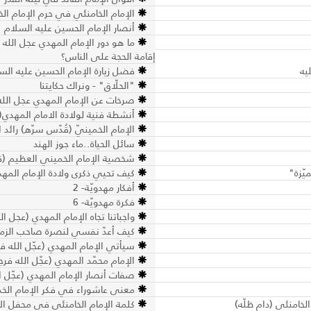
الإمام الخامنئي في حرم الإمام ا
أنصار الإمام الحسين عليه السلام
ما هو دور الإمام المهدي عجل ال
إقامة الحجة على الناس؟
يه
فضل زيارة الإمام الحسين عليه الس
"الحلّاق" - ونراك حكايتنا
صرخات عن الإمام المهدي عجل الله
أنشطة فنية لولادة الامام المهدي(
الإمام الخمينيّ (قُدّس سرّه) رائد 
سائل الحياة..ماء جوز الهند
شخصية الإمام الخميني العظيم (
يّزة"
كيف تحيي ذكرى ولادة الإمام المهدي
أفكار مهدويّة- 2
فكرة مهدويّة- 6
واجباتنا تجاه الإمام المهدي (عجل ال
كيف أعدّ نفسي لنصرة صاحب الزما
سيأتي الإمام المهدي (عجّل الله فر
الإمام محمّد المهدي (عجّل الله فرج
صفات أنصار الإمام المهدي (عجّل ا
معنى عاشوراء في فكر الإمام ال
خامنئي (دام ظلّه)
كلمة الإمام الخامنئي في محفل الأ