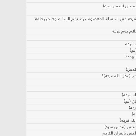
لخميني (قدس سره)
له فرجه في سلسلة المعصومين عليهم السلام وضمن حلقة
لام يوم عرفة
 فرجه
عج)
الوحدة
قدس)
 (عجّل الله فرجه)؟
له فرجه)
ن (عج)
جه)
ه)
لله فرجه)
خميني (قدس سره)
نس بالقرآن الكريم