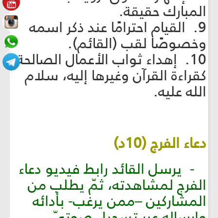
المبارك حقيقة.
9. القيام احترامًا عند ذكر اسمه
وخصوصًا لقب (القائم).
10. إهداء ثواب الأعمال الصالحة
كقراءة القرآن وغيرها إليه، سلام
الله عليه.
دعاء الفرج (10د)
- يرسل القائد رابط فيديو دعاء
الفرج لمشاهدته، ثمّ يطلب من
المشاركين –ممن يرغب- بأدائه
وإرساله عبر تسجيل صوتيّ.