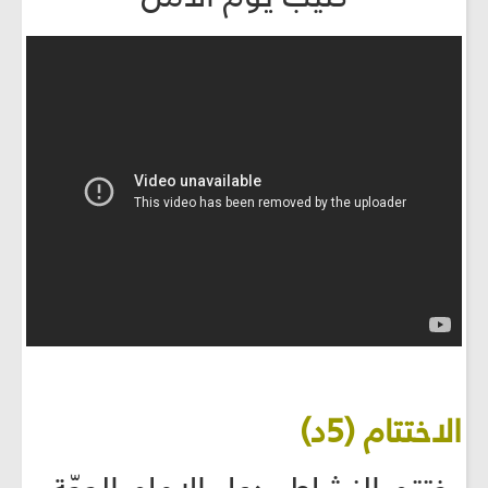
الاختتام (5د)