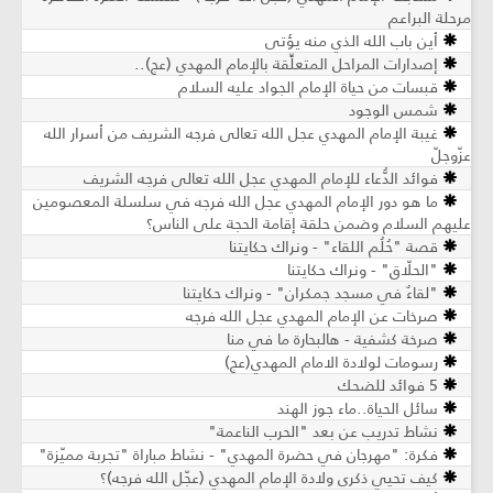
مرحلة البراعم
أين باب الله الذي منه يؤتى
إصدارات المراحل المتعلِّقة بالإمام المهدي (عج)..
قبسات من حياة الإمام الجواد عليه السلام
شمس الوجود
غيبة الإمام المهدي عجل الله تعالى فرجه الشريف من أسرار الله
عزّوجلّ
فوائد الدُّعاء للإمام المهدي عجل الله تعالى فرجه الشريف
ما هو دور الإمام المهدي عجل الله فرجه في سلسلة المعصومين
عليهم السلام وضمن حلقة إقامة الحجة على الناس؟
قصة "حُلُم اللقاء" - ونراك حكايتنا
"الحلّاق" - ونراك حكايتنا
"لقاءٌ في مسجد جمكران" - ونراك حكايتنا
صرخات عن الإمام المهدي عجل الله فرجه
صرخة كشفية - هالبحارة ما في منا
رسومات لولادة الامام المهدي(عج)
5 فوائد للضحك
سائل الحياة..ماء جوز الهند
نشاط تدريب عن بعد "الحرب الناعمة"
فكرة: "مهرجان في حضرة المهدي" - نشاط مباراة "تجربة مميّزة"
كيف تحيي ذكرى ولادة الإمام المهدي (عجّل الله فرجه)؟