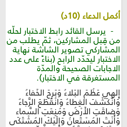
أكمل الدعاء (10د)
- يرسل القائد رابط الاختبار لحلّه
من قِبل المشاركين، ثمّ يطلب من
المشاركي تصوير الشاشة نهاية
الاختبار ليحدّد الرابح (بناءً على عدد
الاجابات الصحيحة والمدّة
المستغرقة في الاختبار).
إِلهِي عَظُمَ البَلاءُ وَبَرِحَ الخَفاءُ
وَانْكَشَفَ الغِطاءُ وَانْقَطَعَ الرَّجاءُ
وَضاقَتِ الأَرْضُ وَمُنِعَتِ السَّماء
وَأَنْتَ المُسْتَعانُ وَإِلَيْكَ المُشْتَكَى