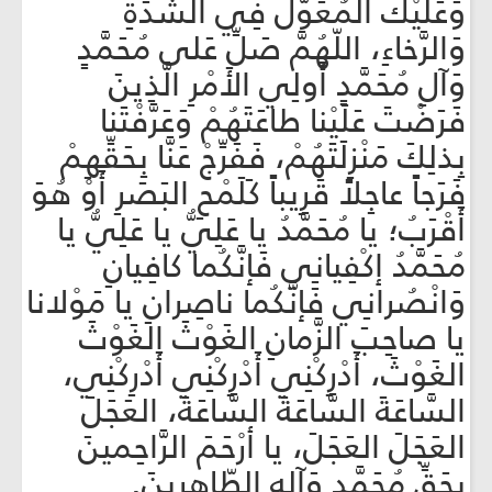
وَعَلَيْكَ المُعَوَّلُ فِي الشَّدِّةِ
وَالرَّخاءِ، اللّهُمَّ صَلِّ عَلى مُحَمَّدٍ
وَآلِ مُحَمَّدٍ أَولِي الأَمْرِ الَّذِينَ
فَرَضْتَ عَلَيْنا طاعَتَهُمْ وَعَرَّفْتَنا
بِذلِكَ مَنْزِلَتَهُمْ، فَفَرِّجْ عَنَّا بِحَقِّهِمْ
فَرَجاً عاجِلاً قَرِيباً كَلَمْحِ البَصَرِ أَوْ هُوَ
أَقْرَبُ؛ يا مُحَمَّدُ يا عَلِيُّ يا عَلِيُّ يا
مُحَمَّدُ إكْفِيانِي فَإنَّكُما كافِيانِ
وَانْصُرانِي فَإنَّكُما ناصِرانِ يا مَوْلانا
يا صاحِبَ الزَّمانِ الغَوْثَ الغَوْثَ
الغَوْثَ، أَدْرِكْنِي أَدْرِكْنِي أَدْرِكْنِي،
السَّاعَةَ السَّاعَةَ السَّاعَةَ، العَجَلَ
العَجَلَ العَجَلَ، يا أرْحَمَ الرَّاحِمينَ
بِحَقِّ مُحَمَّدٍ وَآلِهِ الطّاهِرِينَ.