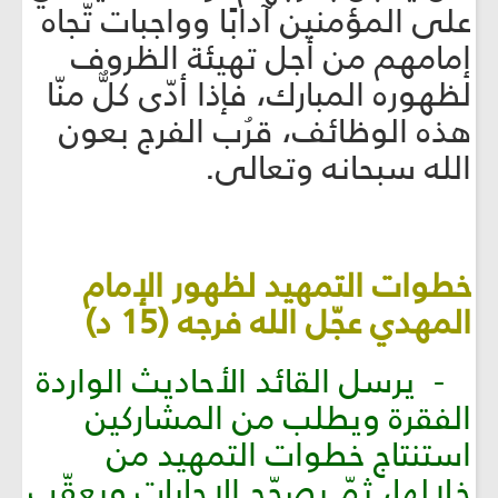
على المؤمنين آدابًا وواجبات تّجاه
إمامهم من أجل تهيئة الظروف
لظهوره المبارك، فإذا أدّى كلٌّ منّا
هذه الوظائف، قرُب الفرج بعون
الله سبحانه وتعالى.
خطوات التمهيد لظهور الإمام
المهدي عجّل الله فرجه (15 د)
- يرسل القائد الأحاديث الواردة
الفقرة ويطلب من المشاركين
استنتاج خطوات التمهيد من
خلالها، ثمّ يصحّح الإجابات ويعقّب