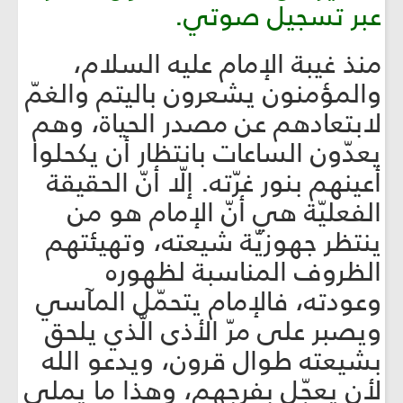
عبر تسجيل صوتي.
منذ غيبة الإمام عليه السلام،
والمؤمنون يشعرون باليتم والغمّ
لابتعادهم عن مصدر الحياة، وهم
يعدّون الساعات بانتظار أن يكحلوا
أعينهم بنور غرّته. إلّا أنّ الحقيقة
الفعليّة هي أنّ الإمام هو من
ينتظر جهوزيّة شيعته، وتهيئتهم
الظروف المناسبة لظهوره
وعودته، فالإمام يتحمّل المآسي
ويصبر على مرّ الأذى الّذي يلحق
بشيعته طوال قرون، ويدعو الله
لأن يعجّل بفرجهم، وهذا ما يملي