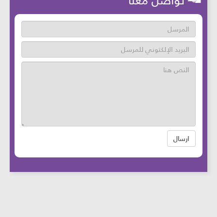
تواصل معنا
ارسال
عدد زوار الموقع: 46679488 آخر تحديث:
2025-