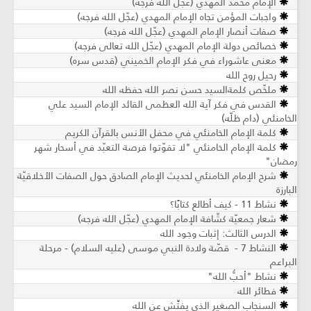
الإمام محمّد المهدي (عجّل الله فرجه)
واجبات المؤمن تجاه الإمام المهدي (عجّل الله فرجه)
صفات أنصار الإمام المهدي (عجّل الله فرجه)
خصائص دولة الإمام المهدي (عجّل الله تعالى فرجه)
معنى عاشوراء في فكر الإمام الخميني (قدس سره)
رحيل روح الله
ملخّص كلمةالسيد حسن نصر الله حفظه الله
القدس في فكر آية الله العظمى القائد الإمام السيد علي
الخامنئي (دام ظلّه)
كلمة الإمام الخامنئي في محفل الأنس بالقرآن الكريم
كلمة الإمام الخامنئي "لا تفوّتوا فرصة التعبّد في أسحار شهر
رمضان"
شرح الإمام الخامنئي لحديث الإمام الصادق حول الصفات الأخلاقيّة
البارزة
نشاط 11 - كيف أطالع كتابًا؟
شعار جمعيّة كشّافة الإمام المهدي (عجّل الله فرجه)
الدرس الثالث: إثبات وجود الله
النشاط 7 - قصّة ولادة النبي موسى (عليه السلام) - مرحلة
البراعم
نشاط "أحبُّ الله"
فطائر الله
السنجاب الصغير الذي يفتِّش عن الله