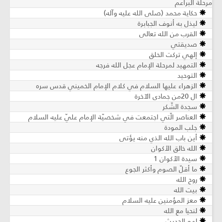
مرحلة البراعم
حكاية محمد (صلى الله عليه وآله)
ليذل به أنوف الجبابرة
القرب من الله تعالى
صديقتي
إلهي تركت الخلق
التمهيد لمرحلة الإمام عجل الله فرجه
التوحيد
الزهراء عليها السلام في كلام الإمام الخميني قدس سره
ال 20من جمادى الآخرة
سجدة الشّكر
العناصر الّتي اجتمعت في شخصيّة الإمام عليّ عليه السلام
جلب المودة
أين باب الله الذي منه يؤتى
الله خالق الأكوان
سيدة الأكوان 1
ما أقلّ الصوم وأكثر الجوع
روح الله
بيت الله
معز المؤمنين عليه السلام
لنحيا مع الله
لهو الحديث