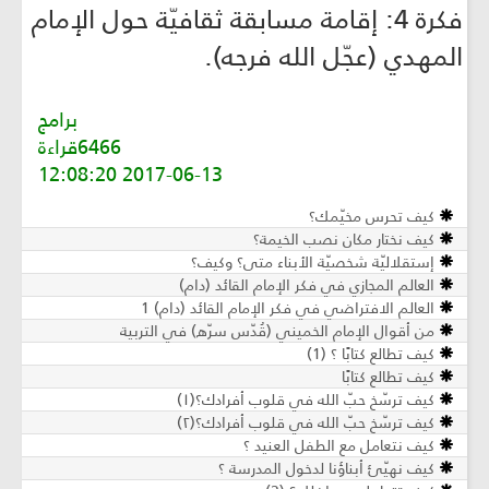
فكرة 4: إقامة مسابقة ثقافيّة حول الإمام
المهدي (عجّل الله فرجه).
برامج
6466قراءة
2017-06-13 12:08:20
كيف تحرس مخيّمك؟
كيف نختار مكان نصب الخيمة؟
إستقلاليّة شخصيّة الأبناء متى؟ وكيف؟
العالم المجازي في فكر الإمام القائد (دام)
العالم الافتراضي في فكر الإمام القائد (دام) 1
من أقوال الإمام الخميني (قُدّس سرّه) في التربية
كيف تطالع كتابًا ؟ (1)
كيف تطالع كتابًا
كيف ترسّخ حبّ الله في قلوب أفرادك؟(١)
كيف ترسّخ حبّ الله في قلوب أفرادك؟(٢)
كيف نتعامل مع الطفل العنيد ؟
كيف نهيّئ أبناؤنا لدخول المدرسة ؟