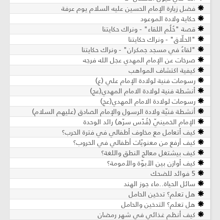
فضل زيارة الإمام الحسين عليه السلام يوم عرفة
حكاية ولادة الموعود
قصة "حُلُم اللقاء" - ونراك حكايتنا
"الحلّاق" - ونراك حكايتنا
"لقاءٌ في مسجد جمكران" - ونراك حكايتنا
صرخات عن الإمام المهدي عجل الله فرجه
كيفية اكتشاف المواهب
رسومات فنية لولادة الإمام علي (ع)
أنشطة فنية لولادة الامام المهدي(عج)
رسومات لولادة الامام المهدي(عج)
أنشطة فنيّة ولادة الرسول والإمام الصادق (عليهم السلام)
الإمام الخمينيّ (قُدّس سرّه) رائد الوحدة
كيف أتعامل مع مخاوف أطفالي في فترة الحرب؟
كيف أرفع من معنويّات أطفالي في الحروب؟
كيف بيشتغل معالج النطق واللغة؟
كيف أوازن بين الأبوّة والأمومة؟
5 فوائد للضحك
سائل الحياة..ماء جوز الهند
هل تعلم؟ تدخين الحامل
هل تعلم؟ التدخين والحامل
كيف أنظم غذائي في شهر رمضان