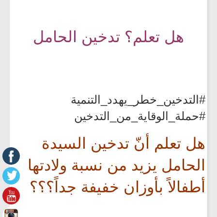
هل تعلم؟ تدخين الحامل
#التدخين_خطر_يهدد_التنمية
#حملة_الوقاية_من_التدخين
هل تعلم أنّ تدخين السيدة
الحامل يزيد من نسبة ولادتها
أطفالاً بأوزان خفيفة جداً؟؟؟