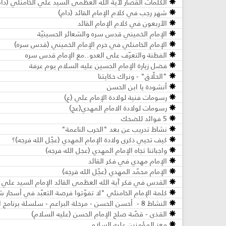
الكلمات القصار لآية الله العظمى السيّد علي الخامنئي (دام
شهر رجب في كلام الإمام القائد (دام)
الأربعون في كلام الإمام القائد
الإمام الخميني قدس سره والشعائر الحسينيّة
الإمام الخامنئي في حرم الإمام الخميني (قدس سره)
الفطنة والتعرّف على العدو..مع الإمام قدس سره
فضل زيارة الإمام الحسين عليه السلام يوم عرفة
"الحلّاق" - ونراك حكايتنا
أنشودة يا ابن الحسن
رسومات فنية لولادة الإمام علي (ع)
رسومات لولادة الامام المهدي(عج)
5 فوائد للضحك
نشاط تدريب عن بعد "الحرب الناعمة"
كيف تحيي ذكرى ولادة الإمام المهدي (عجّل الله فرجه)؟
واجباتنا تجاه الإمام المهدي (عجل الله فرجه)
الإمام مهدي في فكر القائد
الإمام محمّد المهدي (عجّل الله فرجه)
القدس في فكر آية الله العظمى القائد الإمام السيد علي ال
كلمة الإمام الخامنئي "لا تفوّتوا فرصة التعبّد في أسحار
النشاط 8 - أحسن الحسن - مرحلة البراعم - سلسلة برنامج الإحياء الرمضاني "ضيوف الرحمان"
القذى - قصّة صلح الإمام الحسن (عليه السلام)
معز المؤمنين عليه السلام