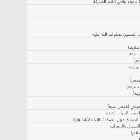
إحياء ليالي القدر المباركة
ام الحسين صلوات الله عليه
كايتنا
 فرجه
عج)
الوحدة
قدس)
ه فرجه)
جه)
خميني (قدس سره)
نس بالقرآن الكريم
الصادق حول الصفات الأخلاقيّة البارزة
لام)