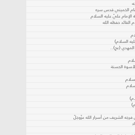
ه
إمام الخميني قدس سره
الإمام عليّ عليه السلام
 القائد حفظه الله
ام
ليه السلام)
 المهدي (عج)..
لام
لأسوة الحسنة
لسلام
سلام
م)
)
 فرجه الشريف من أسرار الله عزّوجلّ
د