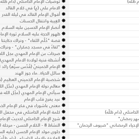
 ظلّه)
توصيات الإمام الخامنئي (دام ظلّه) ل
الامام علي (ع) في كلام القائد
أقوال الإمام القائد في ليلة القدر
الغِيبة وانتقال الحسنات
أنصار الإمام الحسين عليه السلام
ظهور الحجة عليه السلام ثورة الإم
قصة "حُلُم اللقاء" - ونراك حكايتنا
"لقاءٌ في مسجد جمكران" - ونراك ح
صرخات عن الإمام المهدي عجل الله
أنشطة فنية لولادة الامام المهدي(
الإمام الخمينيّ (قُدّس سرّه) رائد 
سائل الحياة..ماء جوز الهند
شخصية الإمام الخميني العظيم (
معالم دولة الإمام المهدي (عجّل الل
سيأتي الإمام المهدي (عجّل الله فر
عيد يفرح قلب الإمام
معنى عاشوراء في فكر الإمام ال
خامنئي (دام ظلّه)
كلمة الإمام الخامنئي في محفل الأ
 شهر رمضان"
شرح الإمام الخامنئي لحديث الإمام 
النشاط 8 - الكلام الحسن - مرحلة الأشبال والزهرات
حلوى مولد الإمام الحسن (عليه الس
العلاقة بالإمام الخامنئي (دام ظلّه)