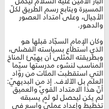
البارّ الأمين عليه السلام ليكمل
المسيرة ويتابع رسم الطريق لكلّ
الأجيال، وعلى امتداد العصور
والدهور.
وكان الإمام السجّاد قبلها هو
الذي استطاع بسياسته الفضلى،
وبطريقته المثلى أن يهيّئ المناخ
المناسب لنشوء مدرستها سيّما
التي استقطبت المئات من روّاد
العلم بل الآلاف. إذ من البديهيّ:
أنّ هذا الامتداد القويّ والعميق
لم يكن ليحصل لو لم يسبقه
تخطيط وإعداد عمليّ واسع في