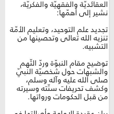
العقائديّة والفقهيّة والفكريّة،
نشير إلى أهمّها:
تجديد علم التوحيد، وتعليم الأمّة
تنزيه الله تعالى وتحصينها من
التشبيه.
توضيح مقام النبوّة وردّ التّهم
والشبهات حول شخصيّة النبيّ
صلى الله عليه وآله وسلم،
وكشف تحريفات سنّته وسيرته
من قبل الحكومات ورواتها.
بيان عقيدة الإمامة وأصالتها في