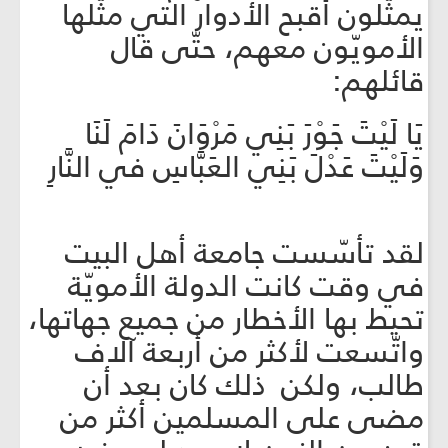
يمثّلون أقبح الأدوار التي مثّلها
الأمويّون معهم، حتّى قال
قائلهم:
يَا لَيْتَ جَوْرَ بَنِي مَرْوَانَ دَامَ لَنَا
وَلَيْتَ عَدْلَ بَنِي العَبَّاسِ في النَّارِ
لقد تأسّست جامعة أهل البيت
في وقت كانت الدولة الأمويّة
تحيط بها الأخطار من جميع جهاتها،
واتّسعت لأكثر من أربعة آلاف
طالب، ولكن ذلك كان بعد أن
مضى على المسلمين أكثر من