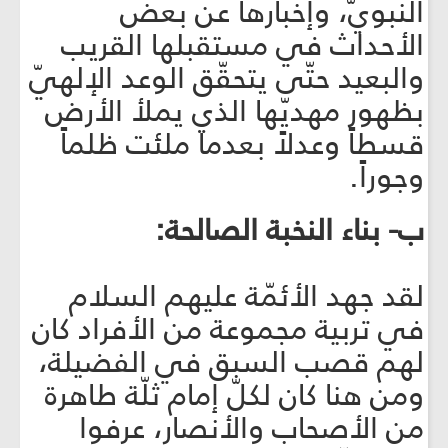
النبويّ، وإخبارها عن بعض
الأحداث في مستقبلها القريب
والبعيد حتّى يتحقّق الوعد الإلهيّ
بظهور مهديّها الذي يملأ الأرض
قسطاً وعدلاً بعدما ملئت ظلماً
وجوراً.
ب- بناء النخبة الصالحة:
لقد جهد الأئمّة عليهم السلام
في تربية مجموعة من الأفراد كان
لهم قصب السبق في الفضيلة،
ومن هنا كان لكلّ إمام ثلّة طاهرة
من الأصحاب والأنصار، عرفوا