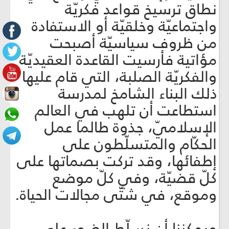
نطاق ترسيخ قواعد فكريّة
واجتماعيّة وخلقيّة أو الاستفادة
من ظروف سياسيّة أصبحت
مؤاتية فأرسيت القاعدة العقيديّة
والفكريّة الصلبة، التي قام عليها
ذلك البناء الشامخ لمدرسة
استطاعت أن تلهب في العالم
الإسلاميّ، جذوة طالما عمل
الحكّام والمتسلّطون على
إطفائها، وقد تركت بصماتها على
كلّ قضيّة، وفي كلّ موضع
وموقع، في شتّى مجالات الحياة.
ويمكننا أن نسلّط الضوء على