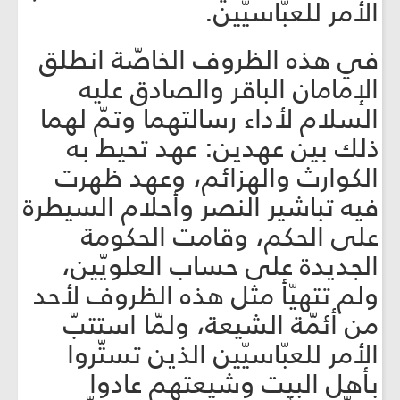
الأمر للعبّاسيّين.
في هذه الظروف الخاصّة انطلق
الإمامان الباقر والصادق عليه
السلام لأداء رسالتهما وتمّ لهما
ذلك بين عهدين: عهد تحيط به
الكوارث والهزائم، وعهد ظهرت
فيه تباشير النصر وأحلام السيطرة
على الحكم، وقامت الحكومة
الجديدة على حساب العلويّين،
ولم تتهيّأ مثل هذه الظروف لأحد
من أئمّة الشيعة، ولمّا استتبّ
الأمر للعبّاسيّين الذين تستّروا
بأهل البيت وشيعتهم عادوا