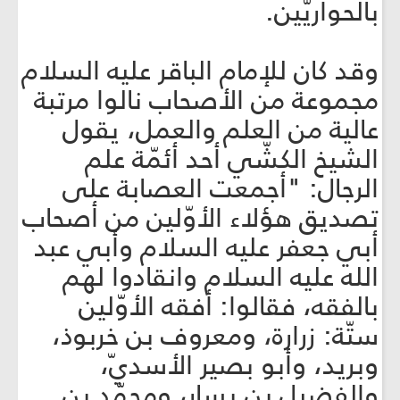
بالحواريّين.
وقد كان للإمام الباقر عليه السلام
مجموعة من الأصحاب نالوا مرتبة
عالية من العلم والعمل، يقول
الشيخ الكشّي أحد أئمّة علم
الرجال: "أجمعت العصابة على
تصديق هؤلاء الأوّلين من أصحاب
أبي جعفر عليه السلام وأبي عبد
الله عليه السلام وانقادوا لهم
بالفقه، فقالوا: أفقه الأوّلين
ستّة: زرارة، ومعروف بن خربوذ،
وبريد، وأبو بصير الأسديّ،
والفضيل بن يسار، ومحمّد بن