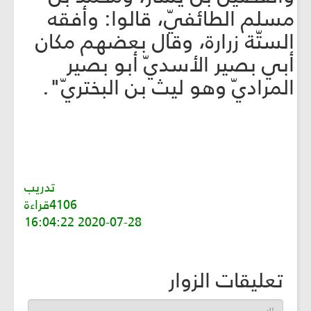
مسلم الطائفيّ، قالوا: وأفقه
الستّة زرارة، وقال بعضهم مكان
أبي بصير الأسديّ أبو بصير
المراديّ وهو ليث بن البختريّ".
تدريب
4106قراءة
2020-07-28 16:04:22
تعليقات الزوار