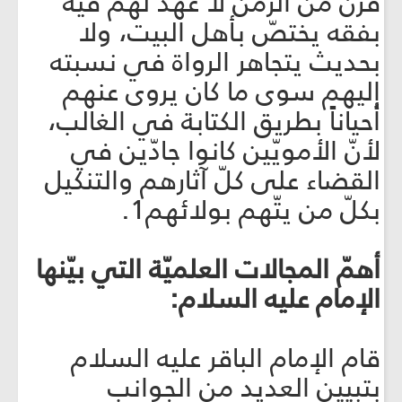
قرن من الزمن لا عهد لهم فيه
بفقه يختصّ بأهل البيت، ولا
بحديث يتجاهر الرواة في نسبته
إليهم سوى ما كان يروى عنهم
أحياناً بطريق الكتابة في الغالب،
لأنّ الأمويّين كانوا جادّين في
القضاء على كلّ آثارهم والتنكيل
بكلّ من يتّهم بولائهم1.
أهمّ المجالات العلميّة التي بيّنها
الإمام عليه السلام:
قام الإمام الباقر عليه السلام
بتبيين العديد من الجوانب