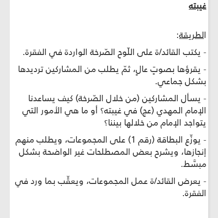
غيبته
ا
لطريقة
:
- يكتب القائد/ة على اللّوح الصّرخة الواردة في الفقرة.
- يقرؤها بصوتٍ عالٍ، ثمّ يطلب من المشاركين ترديدها
بشكل جماعي.
- يسأل المشاركين (من خلال الصّرخة) كيف يساعدنا
الإمام المهدي (عج) في غيبته؟ أو ما هي الأمور التي
يتواجد الإمام من خلالها بيننا؟
- يوزِّع البطاقة (رقم 1) على المجموعات، ويطلب منهم
إنجازها، ويشرح بعض المصطلحات غير الواضحة بشكل
مبسَّط.
- يعرض القائد/ة عمل المجموعات، ويعقِّب بما ورد في
الفقرة.