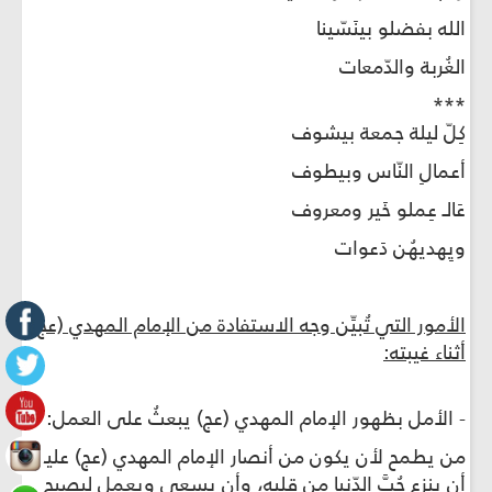
الله بفضلو بينَسّينا
الغُربة والدّمعات
***
كِلّ ليلة جمعة بيشوف
أعمالِ النّاس وبيطوف
عَالـ عِملو خَير ومعروف
ويِهديهُن دَعوات
الأمور التي تُبيِّن وجه الاستفادة من الإمام المهدي (عج)
أثناء غيبته:
- الأمل بظهور الإمام المهدي (عج) يبعثُ على العمل:
من يطمح لأن يكون من أنصار الإمام المهدي (عج) عليه
أن ينزع حُبَّ الدّنيا من قلبه، وأن يسعى ويعمل ليصبح