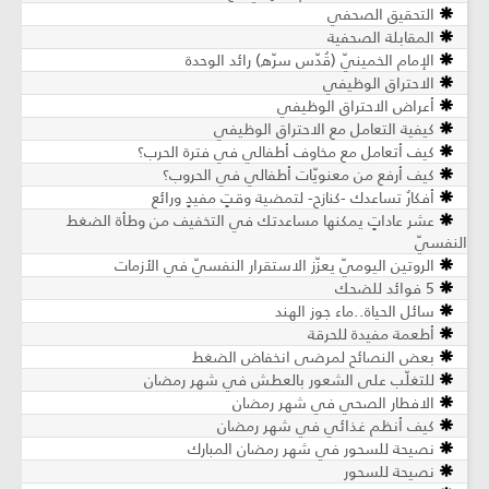
التحقيق الصحفي
المقابلة الصحفية
الإمام الخمينيّ (قُدّس سرّه) رائد الوحدة
الاحتراق الوظيفي
أعراض الاحتراق الوظيفي
كيفية التعامل مع الاحتراق الوظيفي
كيف أتعامل مع مخاوف أطفالي في فترة الحرب؟
كيف أرفع من معنويّات أطفالي في الحروب؟
أفكارٌ تساعدك -كنازحٍ- لتمضية وقتٍ مفيدٍ ورائع
عشر عاداتٍ يمكنها مساعدتك في التخفيف من وطأة الضغط
النفسيّ
الروتين اليوميّ يعزّز الاستقرار النفسيّ في الأزمات
5 فوائد للضحك
سائل الحياة..ماء جوز الهند
أطعمة مفيدة للحرقة
بعض النصائح لمرضى انخفاض الضغط
للتغلّب على الشعور بالعطش في شهر رمضان
الافطار الصحي في شهر رمضان
كيف أنظم غذائي في شهر رمضان
نصيحة للسحور في شهر رمضان المبارك
نصيحة للسحور