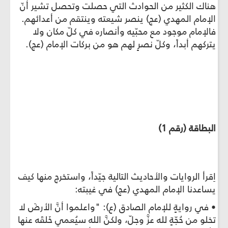
هناك الكثير من الحوادث التي حصلت وتحصل تشير أنّ
الإمام المهدي (عج) ينصر شيعته وينتقم من أعدائهم.
فالإمام موجود مع محبّيه وأنصاره في كلّ مكان ولا
يتركهم أبداً، وكلّ نصرٍ لهم هو من بركات الإمام (عج).
البطاقة (رقم 1)
اِقرأ الروايات والأحاديث التالية جيّداً، واستخرج منها كيف
يساعدنا الإمام المهدي (عج) في غيبته:
• في روايةٍ للإمام الصادق (ع): "واعلموا أنَّ الأرضَ لا
تخلو من حُجّةٍ لله عزَّ وجلّ، ولكنَّ الله سيُعمي خَلقَه عنها