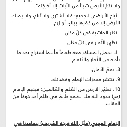
ولا تَدَعُ الأرض شيئاً من النّبات إلا أخرجَته".
- تُباح الأراضي للجميع؛ فلا تُشترى ولا تُباع، ولا يملك
الأرض إلا من عَمَرها ببناءٍ، أو زرع.
- تكثر الماشية في كلّ مكان.
- تظهر الثّمار في كلّ مكان.
- لا يحمل المسافر معه طعاماً فأينما استراح يجد ما
يأكله من الثّمار والأنعام.
8. يعمّ الأمان.
9. تنتشر معجزات الإمام وفضائله.
10. تطهُر الأرض من الظّلم والظّالمين: فيقيم الإمام
(عج) حدود الله فلا يطمع ظالمٌ في ظلم أحد خوفاً من
العقاب.
الإمام المهدي (عجَّل الله فرجه الشريف) يساعدنا في