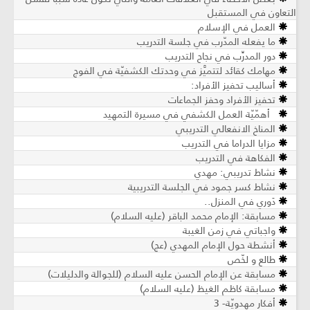
التعاون في المستقبل
العمل في الإسلام
ما يفعله المدّرب في جلسة التدريب
دور المدرِّب في نجاح التدريب
مهامك كقائد لتتميَّز في وحدتك الكشفيّة في الفوج
أساليب تحفيز الأفراد:
تحفيز الأفراد وحفز الجماعات
أهمّيّة العمل الكشفي في مسيرة التمهيد
المناخ الانفعالي التدريبي
مزايا الدراما في التدريب
الفكاهة في التدريب
نشاط تدريبي: مهدي
نشاط كسر جمود في الجلسة التدريبية
دَوري في المنزل..
مسابقة: الإمام محمد الباقر (عليه السلام)
واجباتي في زمن الغيبة
أنشطة حول الإمام المهدي (عج)
طالع و لخّص
مسابقة عن الإمام الحسن عليه السلام (للجوالة والدليلات)
مسابقة كاظم الغيظ (عليه السلام)
أفكار مهدويّة- 3