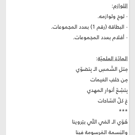
اللوازم
:
- لوح ولوازمه.
- البطاقة (رقم 1) بعدد المجموعات.
- أقلام بعدد المجموعات.
المادّة العلميّة
:
مِتلِ الشّمسِ الـ بِتضوّي
مِن خلفِ الغيمات
بِتشِعّ أنوارِ المهدي
عَ كلِّ السّاحات
***
هُوّي الـ المَي اللّي بتِروينا
والبَسمة المَرسومة فينا