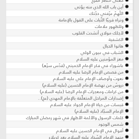
معنى انتظار الفرج
أين باب الله الذي منه يؤتى
اللّهمّ عرّفني حجّتك
ونراه قريبًا الثّبات على القول بالإمامة
وللظهور علامات
لأجلك مولاي أنشدت القلوب
الكشفية
هاتوا الحبال
الشباب في عيون الولي
معز المؤمنين عليه السلام
عاشوراء في فكر الإمام الخميني (قدّس سرّه)
من قصص الإمام الرضا عليه السلام
نعوت وأوصاف الإمام علي عليه السلام
دروسٌ من نهضة الإمام الحسين (عليه السلام)
من كرامات ومعجزات الإمام الرضا (عليه السلام)
إصدارات المراحل المتعلِّقة بالإمام المهدي (عج)..
قبسات من حياة الإمام الجواد عليه السلام
الإمام السجّاد (عليه السلام)
كلمات الرسول والأئمة الأطهار في شهر رمضان المبارك
شمس الوجود
أقوال في الإمام الحسين عليه السلام
منهج الإمام السّجاد عليه السلام بعد كربلاء