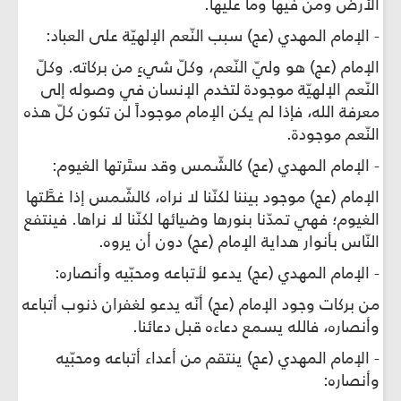
الأرض ومن فيها وما عليها.
- الإمام المهدي (عج) سبب النّعم الإلهيّة على العباد:
الإمام (عج) هو وليّ النّعم، وكلّ شيءٍ من بركاته. وكلّ
النّعم الإلهيّة موجودة لتخدم الإنسان في وصوله إلى
معرفة الله، فإذا لم يكن الإمام موجوداً لن تكون كلّ هذه
النّعم موجودة.
- الإمام المهدي (عج) كالشّمس وقد ستَرتها الغيوم:
الإمام (عج) موجود بيننا لكنّنا لا نراه، كالشّمس إذا غطَّتها
الغيوم؛ فهي تمدّنا بنورها وضيائها لكنّنا لا نراها. فينتفع
النّاس بأنوار هداية الإمام (عج) دون أن يروه.
- الإمام المهدي (عج) يدعو لأتباعه ومحبّيه وأنصاره:
من بركات وجود الإمام (عج) أنّه يدعو لغفران ذنوب أتباعه
وأنصاره، فالله يسمع دعاءه قبل دعائنا.
- الإمام المهدي (عج) ينتقم من أعداء أتباعه ومحبّيه
وأنصاره: