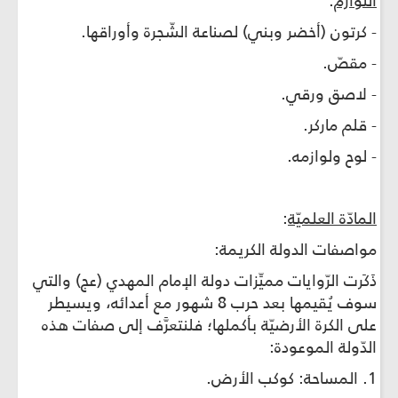
اللوازم
:
- كرتون (أخضر وبني) لصناعة الشّجرة وأوراقها.
- مقصّ.
- لاصق ورقي.
- قلم ماركر.
- لوح ولوازمه.
المادّة العلميّة
:
مواصفات الدولة الكريمة:
ذَكَرت الرّوايات مميِّزات دولة الإمام المهدي (عج) والتي
سوف يُقيمها بعد حرب 8 شهور مع أعدائه، ويسيطر
على الكرة الأرضيّة بأكملها؛ فلنتعرَّف إلى صفات هذه
الدّولة الموعودة:
1. المساحة: كوكب الأرض.