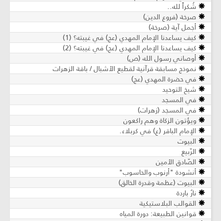
شُكراً لله..
صرخة (فروع الدين)
أجمل آية (صرخة)
كيف يساعدنا الإمام المهدي (عج) في غيبته؟ (1)
كيف يساعدنا الإمام المهدي (عج) في غيبته؟ (2)
أوصاني رسول الله (ص)
نموذج مسابقة قرآنية لقطيع الأشبال / باقة الزهرات
في حضرة المهدي (عج)
شيخ التوحيد
في المسجد
في المسجد (زهرات)
ويؤتون الزكاة وهم راكعون
الإمام الباقر (ع) في كربلاء.
البيوت
الرّبيع
الصّادق الأمين
أنشودة "أرنوب والحاسوب"
البيوت (عظمة وقدرة الخالق)
نارٌ باردة
القوالب البلاستيكية
قوانين الطبيعة: دورة المياه