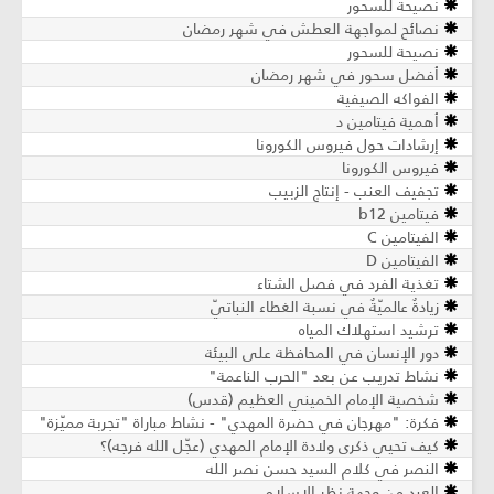
نصيحة للسحور
نصائح لمواجهة العطش في شهر رمضان
نصيحة للسحور
أفضل سحور في شهر رمضان
الفواكه الصيفية
أهمية فيتامين د
إرشادات حول فيروس الكورونا
فيروس الكورونا
تجفيف العنب - إنتاج الزبيب
فيتامين b12
الفيتامين C
الفيتامين D
تغذية الفرد في فصل الشتاء
زيادةٌ عالميّةٌ في نسبة الغطاء النباتيّ
ترشيد استهلاك المياه
دور الإنسان في المحافظة على البيئة
نشاط تدريب عن بعد "الحرب الناعمة"
شخصية الإمام الخميني العظيم (قدس)
فكرة: "مهرجان في حضرة المهدي" - نشاط مباراة "تجربة مميّزة"
كيف تحيي ذكرى ولادة الإمام المهدي (عجّل الله فرجه)؟
النصر في كلام السيد حسن نصر الله
العيد من وجهة نظر الإسلام