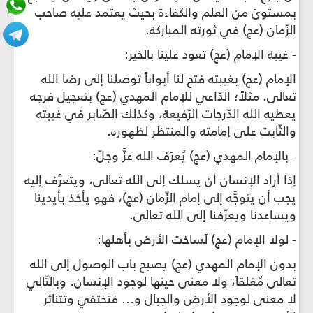
بمستوىً من العلم والكفاءة بحيث يعتمد عليه صاحب
الزّمان (عج) في ثورته المباركة.
- غيبة الإمام (عج) تعود علينا بالخير:
الإمام (عج) بغيبته فتح لنا أبواباً توصلنا إلى رضا الله
تعالى. مثلاً؛ الدّاعي للإمام المهدي (عج) بتعجيل فرجه
يعطيه الله الدّرجات الرّفيعة، وكذلك الصّابر في غيبته
والثّابت على إمامته والمنتظر لظهوره.
- بالإمام المهدي (عج) يُعرَف الله عزَّ وجلّ:
إذا أراد الإنسان أن يسلك إلى الله تعالى، ويتعرَّف إليه
يجب أن يتوجَّه إلى إمام الزّمان (عج)، فهو يأخذ بأيدينا
ويساعدنا ويعرِّفنا إلى الله تعالى.
- لولا الإمام (عج) لَساخت الأرض بأهلها:
بدون الإمام المهدي (عج) يصبح باب الوصول إلى الله
تعالى مُغلقاً، ولا معنى حينها لوجود الإنسان. وبالتّالي
لا معنى لوجود الأرض والجبال و... فتختفي وتتناثر