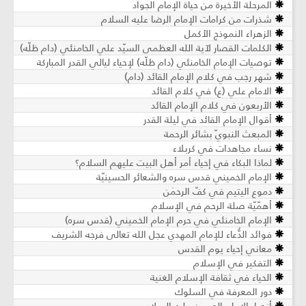
المرحلة الأخيرة من حياة الإمام الجواد
شذرات من كرامات الإمام الرضا عليه السلام
الزهراء النموذج الأكمل
الكلمات القصار لآية الله العظمى السيّد علي الخامنئي (دام ظلّه)
توصيات الإمام الخامنئي (دام ظلّه) لإحياء ليالي القدر المباركة
شهر رجب في كلام الإمام القائد (دام)
الامام علي (ع) في كلام القائد
الأربعون في كلام الإمام القائد
أقوال الإمام القائد في ليلة القدر
المبعث النبويّ بشائر الرحمة
نساء مجاهدات في كربلاء
لماذا البكاء في إحياء أمر أهل البيت عليهم السلام؟
الإمام الخميني قدس سره والشعائر الحسينيّة
دموع اليتيم في كفّ الرحمٰن
أهمّيّة صلة الرحم في الإسلام
الإمام الخامنئي في حرم الإمام الخميني (قدس سره)
فوائد الدُّعاء للإمام المهدي عجل الله تعالى فرجه الشريف
معاني إحياء يوم القدس
التفكير في الإسلام
الحياء في ثقافة الإسلام الغنية
دور المعرفة في السلوك