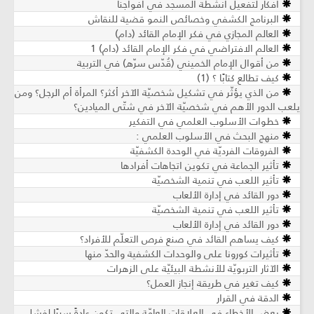
أفكار لتفعيل أنشطة المسجد في أفواجنا
البرنامج الكشفي وخصائص النمو قضية للنقاش
العالم المجازي في فكر الإمام القائد (دام)
العالم الافتراضي في فكر الإمام القائد (دام) 1
من أقوال الإمام الخميني (قُدّس سرّه) في التربية
كيف تطالع كتابًا ؟ (1)
من الذي يؤثّر في تشكيل شخصيّة الآخر أكثر؟ المرأة أم الرجل؟ ومن
يلعب الدور الأهم في شخصيّة الآخر في شتّى الميادين؟
خطوات الأسلوب العلمي في التفكير
منهج البحث في الأسلوب العلمي :
الفروقات الفرديّة في الوحدة الكشفيّة
تأثير الجماعة في تكوين اتجاهات أفرادها
تأثير اللعب في تنمية الشخصيّة
دور القائد في إدارة الألعاب
تأثير اللعب في تنمية الشخصيّة
دور القائد في إدارة الألعاب
كيف يساهم القائد في صنع فرص التعلّم للأفراد؟
تأثيرات كورونا على والوحدات الكشفية والحدّ منها
الآثار التربويّة للأنشطة البيئيّة على الزهرات
كيف تغير في طريقة إنجاز العمل؟
الدقة في القرار
بعض الأخطاء في العلاقات العامّة والتي تكون عادةً سببًا لفشل