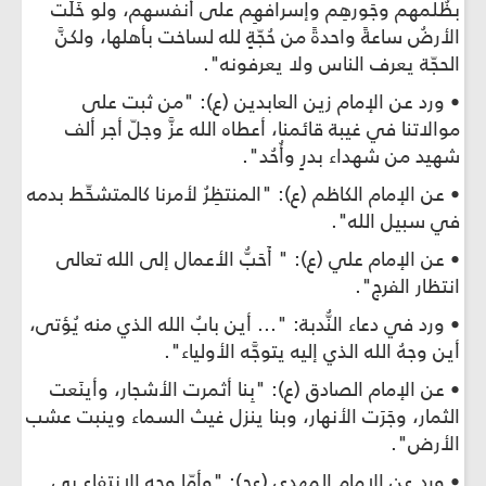
بظُلمهم وجَورهِم وإسرافهِم على أنفسهم، ولو خَلَت
الأرضُ ساعةً واحدةً من حُجّةٍ لله لساخت بأهلها، ولكنَّ
الحجّة يعرف الناس ولا يعرفونه".
• ورد عن الإمام زين العابدين (ع): "من ثبت على
موالاتنا في غيبة قائمنا، أعطاه الله عزَّ وجلّ أجر ألف
شهيد من شهداء بدرٍ وأُحُد".
• عن الإمام الكاظم (ع): "المنتظِرُ لأمرنا كالمتشحِّط بدمه
في سبيل الله".
• عن الإمام علي (ع): " أَحَبُّ الأعمال إلى الله تعالى
انتظار الفرج".
• ورد في دعاء النُّدبة: "... أين بابُ الله الذي منه يُؤتى،
أين وجهُ الله الذي إليه يتوجَّه الأولياء".
• عن الإمام الصادق (ع): "بِنا أثمرت الأشجار، وأينَعت
الثمار، وجَرَت الأنهار، وبنا ينزل غيث السماء وينبت عشب
الأرض".
• ورد عن الإمام المهدي (عج): "وأمّا وجه الانتفاع بي