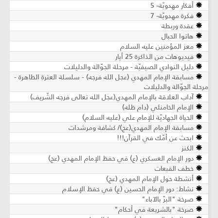
أفكار مهدويّة- 5
فكرة مهدويّة- 7
عقدة وربطة
هاتوا الحبال
معز المؤمنين عليه السلام
فيديوهات من الذاكرة 25 أيار
دليل النوادي الصيفيّة - مرحلة الجوّالة والدليلات
مسابقة الإمام المهدي (عجل الله فرجه) - سلسلة العترة الطاهرة -
مرحلة الجوّالة والدليلات
آداب العلاقة بالإمام المهدي(عجل الله تعالى فرجه الشّريف)
الإمام الخامنئي (دام ظله)
الحياة الجهاديّة للإمام علي (عليه السلام)
مسابقة الإمام المهدي(عج)/ كشافة ومرشدات
ابحث عن أمّك في القرآن!!!
الكنز
دور الإمام العسكري (ع) في حفظ الإمام المهدي (عج)
خطف القبعات
أنشطة حول الإمام المهدي (عج)
نشاط: دور الإمام الحسين (ع) في حفظ الإسلام
صرخة "البرّ بالآباء"
صرخة "بالشريعة في أحكام"