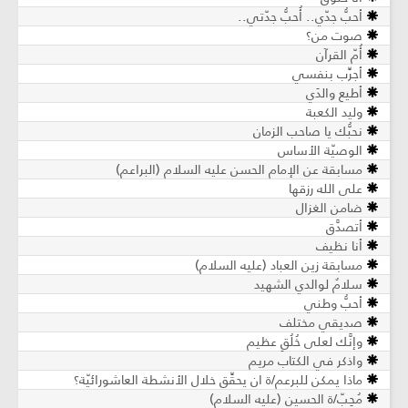
أحبُّ جدّي.. أُحبُّ جدّتي..
صوت من؟
أُمّ القرآن
أجرِّب بنفسي
أطيع والدَي
وليد الكعبة
نحبُّك يا صاحب الزمان
الوصيّة الأساس
مسابقة عن الإمام الحسن عليه السلام (البراعم)
على الله رزقها
ضامن الغزال
أتصدَّق
أنا نظيف
مسابقة زين العباد (عليه السلام)
سلامٌ لوالدي الشهيد
أحبُّ وطني
صديقي مختلف
وإنَّك لعلى خُلُقٍ عظيم
واذكر في الكتاب مريم
ماذا يمكن للبرعم/ة ان يحقِّق خلال الأنشطة العاشورائيّة؟
مُحِبّ/ة الحسين (عليه السلام)