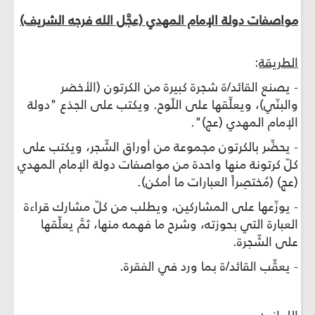
مواصفات دولة الإمام المهدي (عجَّل الله فرجه الشريف)
الطريقة
:
- يصنع القائد/ة شجرة كبيرة من الكرتون (الأخضر
والبنّي)، ويعلِّقها على اللّوح. ويكتب على الجذع "دولة
الإمام المهدي (عج)".
- يحضِّر بالكرتون مجموعة من أوراق الشّجر، ويكتب على
كلّ كرتونة منها واحدة من مواصفات دولة الإمام المهدي
(عج) (مُختصِراً العبارات ما أمكن).
- يوزّعها على المشاركين، ويطلب من كلّ مشارك قراءة
العبارة التي بحوزته، وشرح ما فهمه منها، ثمَّ يعلِّقها
على الشّجرة.
- يعقِّب القائد/ة بما ورد في الفقرة.