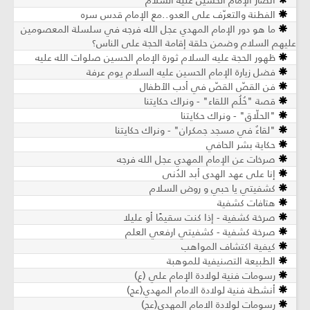
أنصار الإمام الحسين عليه السلام
الفطنة والتعرّف على العدو..مع الإمام قدس سره
ما هو دور الإمام المهدي عجل الله فرجه في سلسلة المعصومين
عليهم السلام وضمن حلقة إقامة الحجة على الناس؟
ظهور الحجة عليه السلام ثورة الإمام الحسين صلوات الله عليه
فضل زيارة الإمام الحسين عليه السلام يوم عرفة
فن القصّ القصّ في أدب الأطفال
قصة "حُلُم اللقاء" - ونراك حكايتنا
"الحلّاق" - ونراك حكايتنا
"لقاءٌ في مسجد جمكران" - ونراك حكايتنا
حكاية بشر الحافي
صرخات عن الإمام المهدي عجل الله فرجه
إنا على عهد الهدى أبد الدُنى
كشفيتي يا حبي و روض السلام
هتافات كشفية
صرخة كشفية - إذا كنت سقيمًا أو عليلا
صرخة كشفية - كشفيتي ارفعي العلم
كيفية اكتشاف المواهب
الطبيعة التصنيفية للموهبة
رسومات فنية لولادة الإمام علي (ع)
أنشطة فنية لولادة الامام المهدي(عج)
رسومات لولادة الامام المهدي(عج)