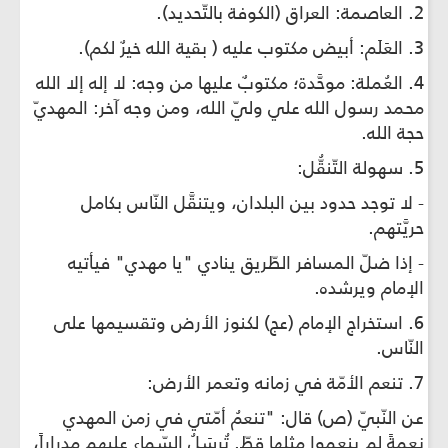
2. العاصمة: العراق (الكوفة بالتّحديد).
3. العَلَم: أبيض مكتوب عليه ( بقية الله خيرٌ لكم).
4. العُملة: موحَّدة؛ مكتوبٌ عليها من وجه: لا إله إلا الله
محمد رسول الله علي وليّ الله، ومن وجه آخر: المهديّ
حجة الله.
5. سهولة التّنقُّل:
- لا توجد حدود بين البلدان، ويتنقَّل النّاس بكامل
حريَّتهم.
- إذا ضلّ المسافر الطّريق ينادي "يا مهدي" فيأتيه
الإمام ويرشده.
6. استخراج الإمام (عج) لكنوز الأرض وتقسيمها على
النّاس.
7. تنعم الأمّة في زمانه وتعمر الأرض:
عن النّبيّ (ص) قال: "تنعمُ أمّتي في زمن المهدي
نعمةً لم ينعموا مثلها قطّ. تُرسَلُ السّماء عليهم مدراراً،