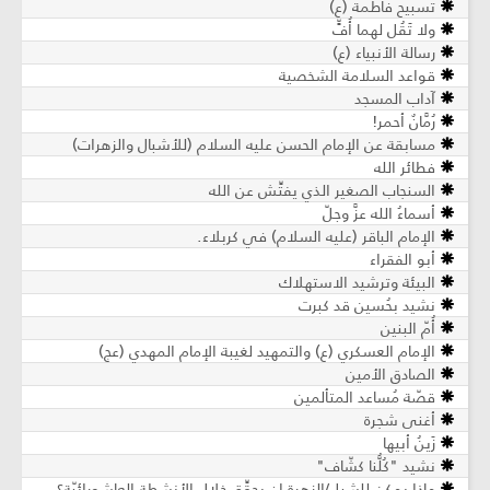
تسبيح فاطمة (ع)
ولا تَقُل لهما أُفٍّ
رسالة الأنبياء (ع)
قواعد السلامة الشخصية
آداب المسجد
رُمَّانٌ أحمر!
مسابقة عن الإمام الحسن عليه السلام (للأشبال والزهرات)
فطائر الله
السنجاب الصغير الذي يفتِّش عن الله
أسماءُ الله عزَّ وجلّ
الإمام الباقر (عليه السلام) في كربلاء.
أبو الفقراء
البيئة وترشيد الاستهلاك
نشيد بحُسين قد كبرت
أُمّ البنين
الإمام العسكري (ع) والتمهيد لغيبة الإمام المهدي (عج)
الصادق الأمين
قصّة مُساعد المتألمين
أغنى شجرة
زَينُ أبيها
نشيد "كُلُّنا كشّاف"
ماذا يمكن للشبل/الزهرة ان يحقِّق خلال الأنشطة العاشورائيّة؟